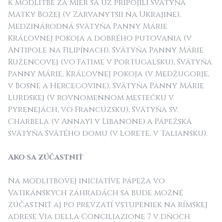
K modlitbe za mier sa už pripojili Svätyňa
Matky Božej (v Zarvanytsii na Ukrajine),
Medzinárodná svätyňa Panny Márie
Kráľovnej pokoja a dobrého putovania (v
Antipole na Filipínach), Svätyňa Panny Márie
Ružencovej (vo Fatime v Portugalsku), Svätyňa
Panny Márie, Kráľovnej pokoja (v Medžugorje,
v Bosne a Hercegovine), Svätyňa Panny Márie
Lurdskej (v rovnomennom mestečku v
Pyrenejách, vo Francúzsku), Svätyňa sv.
Charbela (v Annayi v Libanone) a Pápežská
svätyňa Svätého domu (v Lorete, v Taliansku).
Ako sa zúčastniť
Na modlitbovej iniciatíve pápeža vo
Vatikánskych záhradách sa bude možné
zúčastniť aj po prevzatí vstupeniek na rímskej
adrese Via della Conciliazione 7 v dňoch