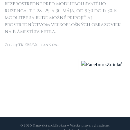
bezprostredne pred modlitbou svätého
ruženca, t. j. 28., 29. a 30. mája, od 9:30 do 17:30. K
modlitbe sa bude možné pripojiť aj
prostredníctvom veľkoplošných obrazoviek
na Námestí sv. Petra.
Zdroj: TK KBS/VaticanNews
Zdieľať
© 2026 Trnavská arcidiecéza – Všetky práva vyhradené.