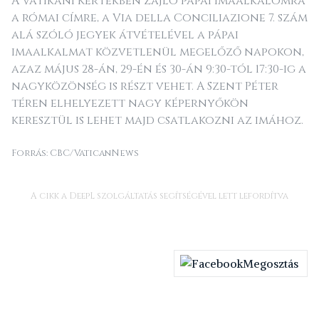
A Vatikáni Kertekben zajló pápai imaalkalomra
a római címre, a Via della Conciliazione 7. szám
alá szóló jegyek átvételével a pápai
imaalkalmat közvetlenül megelőző napokon,
azaz május 28-án, 29-én és 30-án 9:30-tól 17:30-ig a
nagyközönség is részt vehet. A Szent Péter
téren elhelyezett nagy képernyőkön
keresztül is lehet majd csatlakozni az imához.
Forrás: CBC/VaticanNews
A cikk a DeepL szolgáltatás segítségével lett lefordítva
Megosztás