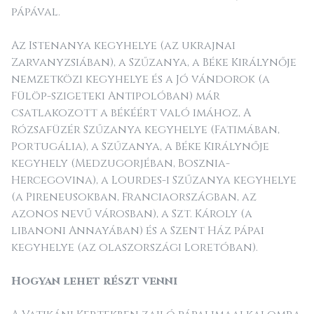
pápával.
Az Istenanya kegyhelye (az ukrajnai
Zarvanyzsiában), a Szűzanya, a Béke Királynője
nemzetközi kegyhelye és a Jó vándorok (a
Fülöp-szigeteki Antipolóban) már
csatlakozott a békéért való imához, A
Rózsafüzér Szűzanya kegyhelye (Fatimában,
Portugália), a Szűzanya, a Béke Királynője
kegyhely (Medzugorjéban, Bosznia-
Hercegovina), a Lourdes-i Szűzanya kegyhelye
(a Pireneusokban, Franciaországban, az
azonos nevű városban), a Szt. Károly (a
libanoni Annayában) és a Szent Ház pápai
kegyhelye (az olaszországi Loretóban).
Hogyan lehet részt venni