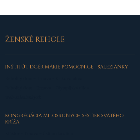
ŽENSKÉ REHOLE
INŠTITÚT DCÉR MÁRIE POMOCNICE - SALEZIÁNKY
Rehoľný dom - Trnava - Krížova ulica
Rehoľný dom - Trnava - Olympijská ulica
web:
salezianky.sk
KONGREGÁCIA MILOSRDNÝCH SESTIER SVÄTÉHO
KRÍŽA
Kláštor - Trnava - Ústianska ulica