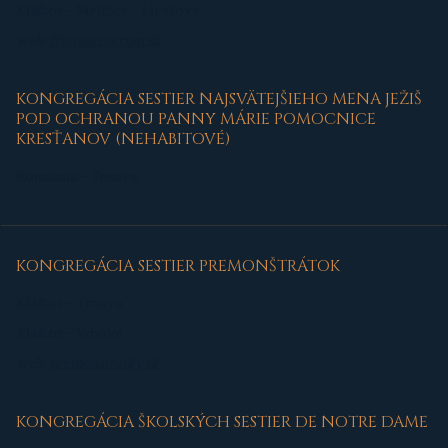
Kláštor - Melčice - Lieskové
web:
fratrascentrum.sk
KONGREGÁCIA SESTIER NAJSVÄTEJŠIEHO MENA JEŽIŠ
POD OCHRANOU PANNY MÁRIE POMOCNICE
KRESŤANOV (NEHABITOVÉ)
Komunita - Trnava
KONGREGÁCIA SESTIER PREMONŠTRÁTOK
Kláštor - Trnava
Kláštor - Vrbové
web:
premonstratky.sk
KONGREGÁCIA ŠKOLSKÝCH SESTIER DE NOTRE DAME