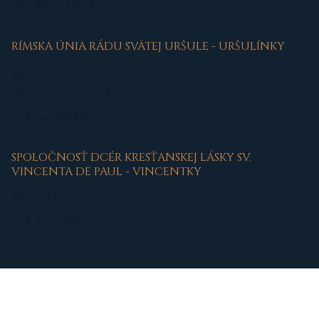
web:
benediktinky.sk
RÍMSKA ÚNIA RÁDU SVÄTEJ URŠULE - URŠULÍNKY
Kláštor - Trnava
Kláštor - Suchá nad Parnou
web:
ursulinky.sk
SPOLOČNOSŤ DCÉR KRESŤANSKEJ LÁSKY SV.
VINCENTA DE PAUL - VINCENTKY
Kláštor - Šaľa
web:
vincentky.sk