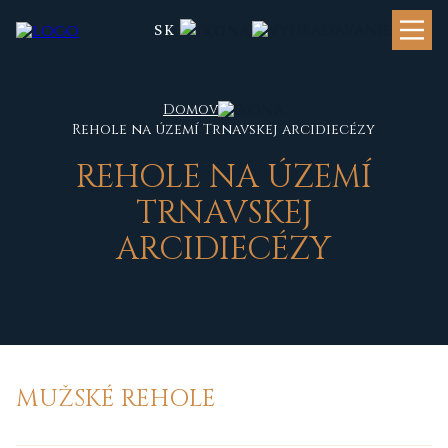
SK
Domov
Rehole na území Trnavskej arcidiecézy
R
EHOLE NA ÚZEMÍ
TRNAVSKEJ
ARCIDIECÉZY
MUŽSKÉ REHOLE