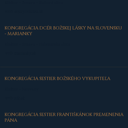
Kláštor - Trnava - Ružová ulica
web:
sestrysvkriza.sk
KONGREGÁCIA DCÉR BOŽSKEJ LÁSKY NA SLOVENSKU
- MARIANKY
Kláštor - Trnava - Halenárska ulica
web:
marianky.sk
KONGREGÁCIA SESTIER BOŽSKÉHO VYKUPITEĽA
Kláštor - Nesvady
web:
sdr.sk
KONGREGÁCIA SESTIER FRANTIŠKÁNOK PREMENENIA
PÁNA