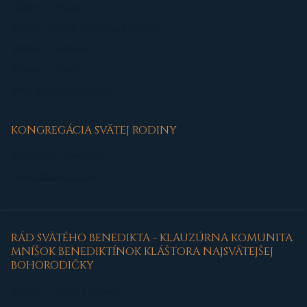
Kláštor - Beckov
Kláštor - Nové Mesto nad Váhom
Kláštor - Piešťany
Kláštor - Trnava
web:
skolskesestrynd.sk
KONGREGÁCIA SVÄTEJ RODINY
Komunita - Komárno
web:
chfsisters.com
RÁD SVÄTÉHO BENEDIKTA - KLAUZÚRNA KOMUNITA
MNÍŠOK BENEDIKTÍNOK KLÁŠTORA NAJSVÄTEJŠEJ
BOHORODIČKY
Kláštor - Horné Orešany