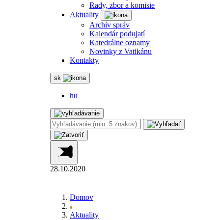
Rady, zbor a komisie
Aktuality
Archív správ
Kalendár podujatí
Katedrálne oznamy
Novinky z Vatikánu
Kontakty
sk
hu
28.10.2020
Domov
Aktuality