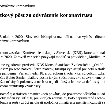
 odvrátenie koronavírusu
atkový pôst za odvrátenie koronavírusu
któbra 2020 - Slovenskí biskupi sa rozhodli nanovo vyhlásiť dôrazn
ndémie koronavírusu.
nárnom zasadaní Konferencie biskupov Slovenska (KBS), ktoré sa konal
óbra 2020. Zároveň veriacich pozývajú modliť sa pravidelne „Modlitbu 
ášame vyjadrenie predsedu KBS Mons. Stanislava Zvolenského: „Od 30. 
osem po sebe nasledujúcich piatkov, biskupi vyhlasujú pre celú Katolí
ie pandémie. Veriaci medzi 18. a 60. rokom života, ktorí sú celkom zdra
očas týchto ôsmich piatkov postia takým spôsobom, ako sa zvykneme po
žia mäsitých pokrmov a nech sa najedia dosýta len raz za deň - s tým, 
vedal arcibiskup Zvolenský.
hovorí aj o ďalších prostriedkoch pokánia, do pozornosti všetkým ukla
oby môžu využiť aj tí, pre ktorých zdravie by bolo neprimerané zacho
bratia a sestry žijúci na okraji spoločnosti majú ešte menšie možnosti za