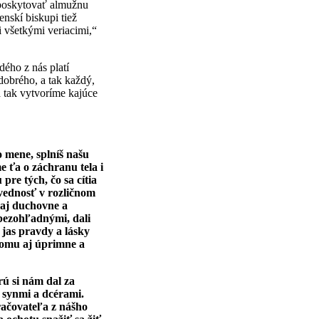
ä poskytovať almužnu
nskí biskupi tiež
i všetkými veriacimi,“
ého z nás platí
dobrého, a tak každý,
a tak vytvoríme kajúce
o mene, splníš našu
 ťa o záchranu tela i
pre tých, čo sa cítia
ovednosť v rozličnom
 aj duchovne a
 bezohľadnými, dali
jas pravdy a lásky
tomu aj úprimne a
rú si nám dal za
 synmi a dcérami.
račovateľa z nášho