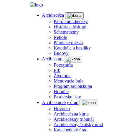
Arcidiecéza
Patrón arcidiecézy
História a biskupi
Schematizmy
Rehole
Pútnické miesta
Katedrála a baziliky
Budovy
Arcibiskup
Fotografia
Erb
Životopis
Menovacia bula
Program arcibiskupa
Homílie
Pastierske listy
Arcibiskupský úrad
Hovorca
Arcidiecézna kúria
Arcidiecézny tribunál
Arcidiecézny školský úrad
Katechetický úrad