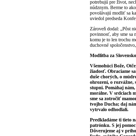
potrebujú pre život, ne
núdznym. Berme to ako 
povolávajú modliť sa ka
uviedol predseda Konfe
Zároveň dodal: „Pôst ni
povinnosť, aby sme sa n
komu je to len trochu m
duchovné spoločenstvo,
Modlitba za Slovensk
Všemohúci Bože, Otče, 
žiadosť. Obraciame sa
duše chorých, o múdrosť
ohrození, o rozvážne, 
stupni. Pomáhaj nám, a
morálne. V srdciach m
sme sa zotročiť mamon
tvojho Ducha; daj nám
vytrvalo odhodlali.
Predkladáme ti tieto 
patrónku. S jej pomoc
Dôverujeme aj v prího