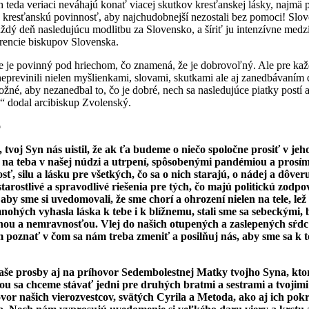
ch teda veriaci neváhajú konať viacej skutkov kresťanskej lásky, najm
kresťanskú povinnosť, aby najchudobnejší nezostali bez pomoci! Slove
ždý deň nasledujúcu modlitbu za Slovensko, a šíriť ju intenzívne medz
rencie biskupov Slovenska.
e je povinný pod hriechom, čo znamená, že je dobrovoľný. Ale pre každ
eprevinili nielen myšlienkami, slovami, skutkami ale aj zanedbávaním 
ožné, aby nezanedbal to, čo je dobré, nech sa nasledujúce piatky postí 
“ dodal arcibiskup Zvolenský.
o
tvoj Syn nás uistil, že ak ťa budeme o niečo spoločne prosiť v jeh
 na teba v našej núdzi a utrpení, spôsobenými pandémiou a prosíme
, silu a lásku pre všetkých, čo sa o nich starajú, o nádej a dôveru 
starostlivé a spravodlivé riešenia pre tých, čo majú politickú zodp
by sme si uvedomovali, že sme chorí a ohrození nielen na tele, lež
nohých vyhasla láska k tebe i k blížnemu, stali sme sa sebeckými,
ou a nemravnosťou. Vlej do našich otupených a zaslepených sŕdc 
 poznať v čom sa nám treba zmeniť a posilňuj nás, aby sme sa k 
naše prosby aj na príhovor Sedembolestnej Matky tvojho Syna, kto
ou sa chceme stávať jedni pre druhých bratmi a sestrami a tvojimi
vor našich vierozvestcov, svätých Cyrila a Metoda, ako aj ich pok