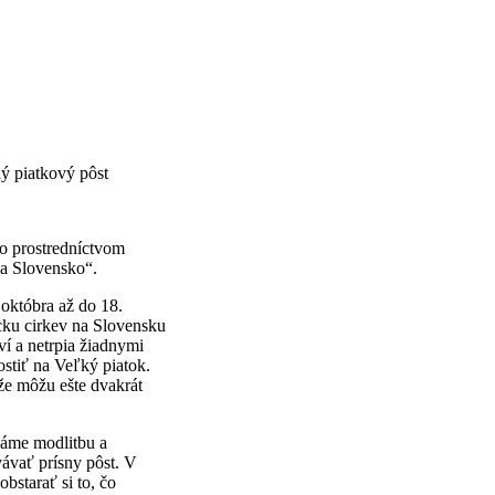
ý piatkový pôst
o prostredníctvom
za Slovensko“.
októbra až do 18.
cku cirkev na Slovensku
ví a netrpia žiadnymi
stiť na Veľký piatok.
že môžu ešte dvakrát
dáme modlitbu a
vávať prísny pôst. V
obstarať si to, čo