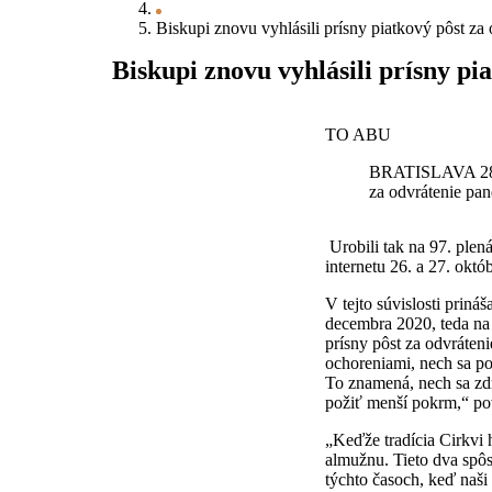
Biskupi znovu vyhlásili prísny piatkový pôst za
Biskupi znovu vyhlásili prísny pi
TO ABU
BRATISLAVA 28. o
za odvrátenie pa
Urobili tak na 97. ple
internetu 26. a 27. okt
V tejto súvislosti prin
decembra 2020, teda na 
prísny pôst za odvráten
ochoreniami, nech sa p
To znamená, nech sa zdr
požiť menší pokrm,“ po
„Keďže tradícia Cirkvi 
almužnu. Tieto dva spôs
týchto časoch, keď naši 