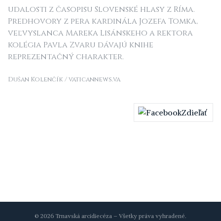
udalosti z časopisu Slovenské hlasy z Ríma.
Predhovory z pera kardinála Jozefa Tomka,
veľvyslanca Mareka Lisánskeho a rektora
kolégia Pavla Zvaru dávajú knihe
reprezentačný charakter.
Dušan Kolenčík / vaticannews.va
Zdieľať
© 2026 Trnavská arcidiecéza – Všetky práva vyhradené.