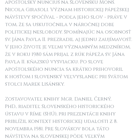
apoštolský nuncius na Slovensku Mons.
Nicola Girasoli. Význam historickej pápežskej
návštevy spočíval - podľa jeho slov - práve v
tom, že sa uskutočnila v náročnej dobe
politickej neslobody. Spomínajúc na osobnosť
sv. Jána Pavla II. prezradil aj jednu zaujímavosť.
V jeho živote je veľmi významným medzníkom,
že v roku 1980 sám prijal z rúk pápeža sv. Jána
Pavla II. kňazskú vysviacku. Po slove
apoštolského nuncia sa krátko prihovoril
k hosťom i slovenský veľvyslanec pri Svätom
stolci Marek Lisánsky.
Zostavovateľ knihy Mgr. Daniel Černý,
PhD., riaditeľ Slovenského historického
ústavu v Ríme (SHÚ), pri prezentácii knihy
priblížil kontext historickej udalosti z 8.
novembra 1981. Pre Slovákov bola táto
návšteva na slovenskej pôde veľkým