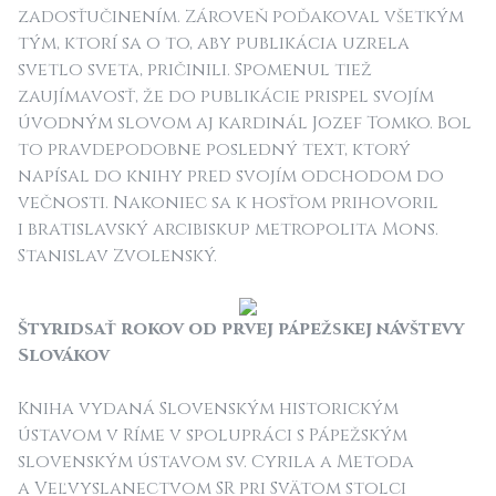
zadosťučinením. Zároveň poďakoval všetkým
tým, ktorí sa o to, aby publikácia uzrela
svetlo sveta, pričinili. Spomenul tiež
zaujímavosť, že do publikácie prispel svojím
úvodným slovom aj kardinál Jozef Tomko. Bol
to pravdepodobne posledný text, ktorý
napísal do knihy pred svojím odchodom do
večnosti. Nakoniec sa k hosťom prihovoril
i bratislavský arcibiskup metropolita Mons.
Stanislav Zvolenský.
Štyridsať rokov od prvej pápežskej návštevy
Slovákov
Kniha vydaná Slovenským historickým
ústavom v Ríme v spolupráci s Pápežským
slovenským ústavom sv. Cyrila a Metoda
a Veľvyslanectvom SR pri Svätom stolci