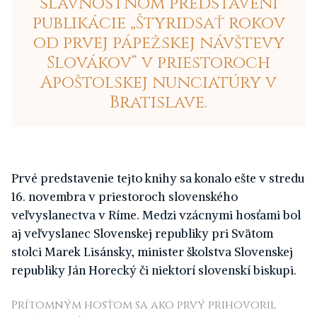
slávnostnom predstavení
publikácie „Štyridsať rokov
od prvej pápežskej návštevy
Slovákov“ v priestoroch
Apoštolskej nunciatúry v
Bratislave.
Prvé predstavenie tejto knihy sa konalo ešte v stredu
16. novembra v priestoroch slovenského
veľvyslanectva v Ríme. Medzi vzácnymi hosťami bol
aj veľvyslanec Slovenskej republiky pri Svätom
stolci Marek Lisánsky, minister školstva Slovenskej
republiky Ján Horecký či niektorí slovenskí biskupi.
Prítomným hosťom sa ako prvý prihovoril