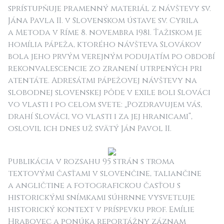
sprístupňuje pramenný materiál z návštevy sv.
Jána Pavla II. v Slovenskom ústave sv. Cyrila
a Metoda v Ríme 8. novembra 1981. Ťažiskom je
homília pápeža, ktorého návšteva Slovákov
bola jeho prvým verejným podujatím po období
rekonvalescencie zo zranení utrpených pri
atentáte. Adresátmi pápežovej návštevy na
slobodnej slovenskej pôde v exile boli Slováci
vo vlasti i po celom svete: „Pozdravujem vás,
drahí Slováci, vo vlasti i za jej hranicami“,
oslovil ich dnes už svätý Ján Pavol II.
Publikácia v rozsahu 95 strán s troma
textovými časťami v slovenčine, taliančine
a angličtine a fotografickou časťou s
historickými snímkami súhrnne vysvetľuje
historický kontext v príspevku prof. Emílie
Hrabovec a ponúka reportážny záznam