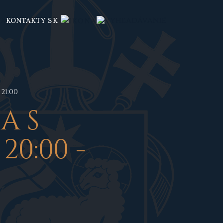
KONTAKTY
SK
21:00
A S
0:00 -