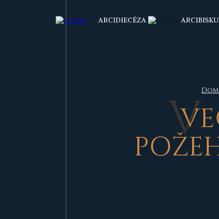
ARCIDIECÉZA
ARCIBISKU
Dom
V
E
POŽEH