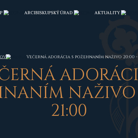
P
ARCIBISKUPSKÝ ÚRAD
AKTUALITY
ov
Večerná adorácia s požehnaním naživo 20:00 - 
ČERNÁ ADORÁCI
NANÍM NAŽIVO 2
21:00