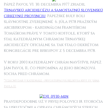
Pápež Pavol VI. 30. decembra 1977 zriadil
Trnavskú arcidiecézu a samostatnú slovenskú
cirkevnú provinciu
. Pápežské buly boli
slávnostne zverejnené 6. júla 1978 pražským
arcibiskupom - kardinálom Františkom
Tomáškom práve v tomto kostole, ktorý sa
stal katedrálnym Chrámom Trnavskej
arcidiecézy. Oficiálne sa tak stalo dekrétom
Kongregácie pre biskupov z 5. decembra 1978.
V roku 2003 katedrálny chrám navštívil pápež
Ján Pavol II., čo pripomína aj jeho bronzová
socha pred chrámom.
*
Vzácny dar v katedrále - prvostupňová relikvia krvi sv. Jána
Pavla II.
Pravdepodobne už v prvej polovici 18. storočia
sa uskutočnila oprava chrámových striech,