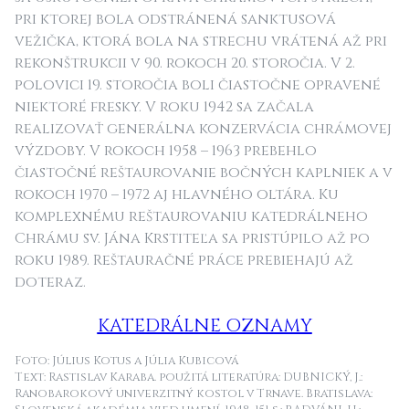
pri ktorej bola odstránená sanktusová
vežička, ktorá bola na strechu vrátená až pri
rekonštrukcii v 90. rokoch 20. storočia. V 2.
polovici 19. storočia boli čiastočne opravené
niektoré fresky. V roku 1942 sa začala
realizovať generálna konzervácia chrámovej
výzdoby. V rokoch 1958 – 1963 prebehlo
čiastočné reštaurovanie bočných kaplniek a v
rokoch 1970 – 1972 aj hlavného oltára. Ku
komplexnému reštaurovaniu katedrálneho
Chrámu sv. Jána Krstiteľa sa pristúpilo až po
roku 1989. Reštauračné práce prebiehajú až
doteraz.
KATEDRÁLNE OZNAMY
Foto: Július Kotus a Júlia Kubicová
Text: Rastislav Karaba. použitá literatúra: DUBNICKÝ, J.:
Ranobarokový univerzitný kostol v Trnave.
Bratislava: