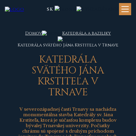
SK
Domov
Katedrála a baziliky
Katedrála svätého Jána Krstiteľa v Trnave
KATEDRÁLA
SVÄTÉHO JÁNA
KRSTITEĽA V
TRNAVE
V severozápadnej časti Trnavy sa nachádza
monumentálna stavba Katedrály sv. Jána
Krstiteľa, ktorá je súčasťou komplexu budov
bývalej Trnavskej univerzity. Počiatky
chrámu sú spojené s druhým príchodom