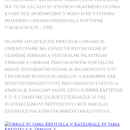
na to sa začalo so stavbou hlavného oltára,
ktorý bol dokončený v roku 1640. Výzdoba
interiéru chrámu prebiehala postupne
v rokoch 1639 – 1700.
Hlavné dvojvežové priečelie chrámu je
orientované na západ. Horizontálne je
členené rímsami a vertikálne pilastrami
s nikami a oknami. Nad hlavným portálom,
medzi zdvojenými stĺpmi, je segmentový štít
s figúrami sediacich anjelov a kamenný erb
rodu Esterháziovcov. Nad druhou etážou a
rímsou je pamätný nápis: DIVO IOANNI BAPTISTAE
P. D. S. COMES NICOLAUS EZTERHAZI R. H. PAL. -
Svätému Jánovi Krstiteľovi gróf Mikuláš
Esterházi palatín Uhorského kráľovstva.