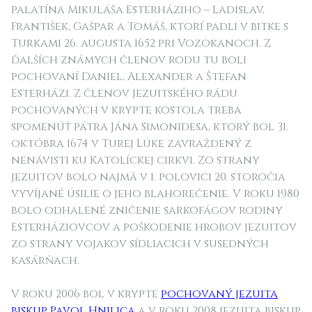
palatína Mikuláša Esterháziho – Ladislav,
František, Gašpar a Tomáš, ktorí padli v bitke s
Turkami 26. augusta 1652 pri Vozokanoch. Z
ďalších známych členov rodu tu boli
pochovaní Daniel, Alexander a Štefan
Esterházi. Z členov jezuitského rádu
pochovaných v krypte kostola treba
spomenúť pátra Jána Simonidesa, ktorý bol 31.
októbra 1674 v Turej Lúke zavraždený z
nenávisti ku Katolíckej cirkvi. Zo strany
jezuitov bolo najmä v 1. polovici 20. storočia
vyvíjané úsilie o jeho blahorečenie. V roku 1980
bolo odhalené zničenie sarkofágov rodiny
Esterháziovcov a poškodenie hrobov jezuitov
zo strany vojakov sídliacich v susedných
kasárňach.
V roku 2006 bol v krypte
pochovaný jezuita
biskup Pavol Hnilica
a v roku 2008 jezuita biskup