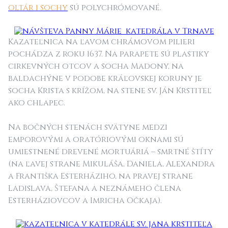
oltár i sochy
sú polychrómované.
Kazateľnica na ľavom chrámovom pilieri
pochádza z roku 1637. Na parapete sú plastiky
cirkevných otcov a socha Madony, na
baldachýne v podobe kráľovskej koruny je
socha Krista s krížom, na stene sv. Ján Krstiteľ
ako chlapec.
Na bočných stenách svätyne medzi
emporovými a oratóriovými oknami sú
umiestnené drevené mortuáriá – smrtné štíty
(na ľavej strane Mikuláša, Daniela, Alexandra
a Františka Esterháziho, na pravej strane
Ladislava, Štefana a neznámeho člena
Esterháziovcov a Imricha Očkaja).