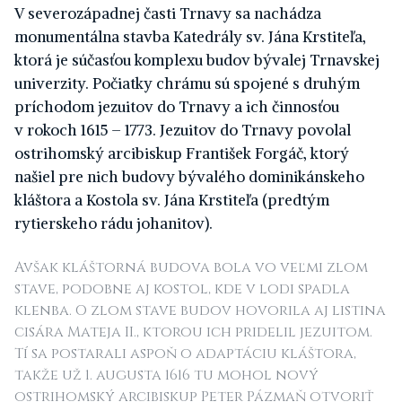
V severozápadnej časti Trnavy sa nachádza
monumentálna stavba Katedrály sv. Jána Krstiteľa,
ktorá je súčasťou komplexu budov bývalej Trnavskej
univerzity. Počiatky chrámu sú spojené s druhým
príchodom jezuitov do Trnavy a ich činnosťou
v rokoch 1615 – 1773. Jezuitov do Trnavy povolal
ostrihomský arcibiskup František Forgáč, ktorý
našiel pre nich budovy bývalého dominikánskeho
kláštora a Kostola sv. Jána Krstiteľa (predtým
rytierskeho rádu johanitov).
Avšak kláštorná budova bola vo veľmi zlom
stave, podobne aj kostol, kde v lodi spadla
klenba. O zlom stave budov hovorila aj listina
cisára Mateja II., ktorou ich pridelil jezuitom.
Tí sa postarali aspoň o adaptáciu kláštora,
takže už 1. augusta 1616 tu mohol nový
ostrihomský arcibiskup Peter Pázmaň otvoriť