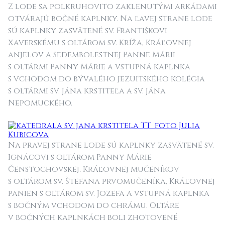
Z lode sa polkruhovito zaklenutými arkádami
otvárajú bočné kaplnky. Na ľavej strane lode
sú kaplnky zasvätené sv. Františkovi
Xaverskému s oltárom sv. Kríža, Kráľovnej
anjelov a Sedembolestnej Panne Márii
s oltármi Panny Márie a vstupná kaplnka
s vchodom do bývalého jezuitského kolégia
s oltármi sv. Jána Krstiteľa a sv. Jána
Nepomuckého.
Na pravej strane lode sú kaplnky zasvätené sv.
Ignácovi s oltárom Panny Márie
Čenstochovskej, Kráľovnej mučeníkov
s oltárom sv. Štefana prvomučeníka, Kráľovnej
panien s oltárom sv. Jozefa a vstupná kaplnka
s bočným vchodom do chrámu. Oltáre
v bočných kaplnkách boli zhotovené