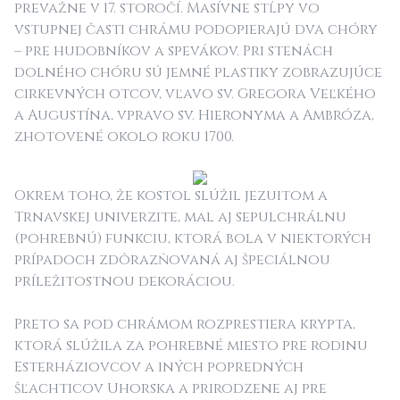
prevažne v 17. storočí. Masívne stĺpy vo
vstupnej časti chrámu podopierajú dva chóry
– pre hudobníkov a spevákov. Pri stenách
dolného chóru sú jemné plastiky zobrazujúce
cirkevných otcov, vľavo sv. Gregora Veľkého
a Augustína, vpravo sv. Hieronyma a Ambróza,
zhotovené okolo roku 1700.
Okrem toho, že kostol slúžil jezuitom a
Trnavskej univerzite, mal aj sepulchrálnu
(pohrebnú) funkciu, ktorá bola v niektorých
prípadoch zdôrazňovaná aj špeciálnou
príležitostnou dekoráciou.
Preto sa pod chrámom rozprestiera krypta,
ktorá slúžila za pohrebné miesto pre rodinu
Esterháziovcov a iných popredných
šľachticov Uhorska a prirodzene aj pre