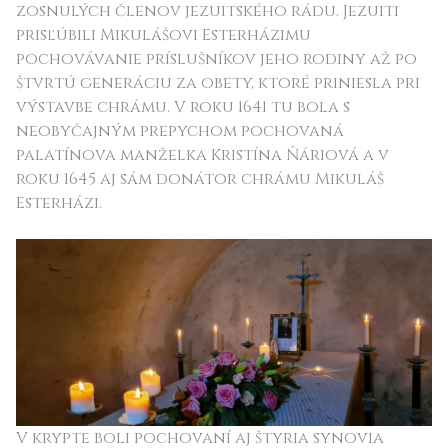
zosnulých členov jezuitského rádu. Jezuiti
prisľúbili Mikulášovi Esterházimu
pochovávanie príslušníkov jeho rodiny až po
štvrtú generáciu za obety, ktoré priniesla pri
výstavbe chrámu. V roku 1641 tu bola s
neobyčajným prepychom pochovaná
palatínova manželka Kristína Ňáriová a v
roku 1645 aj sám donátor chrámu Mikuláš
Esterházi.
V krypte boli pochovaní aj štyria synovia