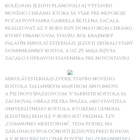
kolégium. Jezuiti plánovali aj výstavbu
nového chrámu, ktorá sa však pre nepokoje
počas povstania Gabriela Betlena začala
realizovať až v roku 1629. Donátorom chrámu,
ktorý financoval stavbu, bol krajinský
palatín Mikuláš Esterházi. Jezuiti zbúrali starý
dominikánsky kostol a už 29. mája 1629 sa
začalo s úpravou staveniska pre novostavbu.
Mikuláš Esterházi zveril stavbu nového
kostola talianskym majstrom Antoniovi
a Pietrovi Spazzovcom. V sakristii kostola sa
zachoval obraz Pietra Spazza, ako staviteľa
univerzitného kostola, ktorému generál
jezuitskej rehole v roku 1657 priznal tzv.
„communio meritorum“, teda podiel na
zásluhách Spoločnosti Ježišovej pred Bohom
a v roku 1662 ho cisár povýšil do zemianskeho