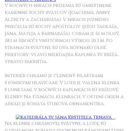
V bočných nikách prízemia sú umiestnené
kamenné sochy svätcov (Joachima, Anny,
Alžbety a Zachariáša). V nikách južného
priečelia sú sochy apoštolov (Júdu Tadeáša,
Jána, Mateja a Barnabáša). Chrám je 61 m dlhý,
28,1 m široký s vnútornou výškou 20,3 m. Po
stranách svätyne sú dva rovnako dlhé
priestory: vľavo niekdajšia Kaplnka Sv. kríža,
vpravo sakristia.
Interiér chrámu je členený pilastrami
s iónskymi hlavicami. V lodi je valená klenba
s lunetami, v bočných kaplnkách sú krížové
klenby. Na stenách, klenbách, v ostení okien a
arkád je bohatá štuková ornamentika.
Na klenbe chrámovej svätyne a lode sú
v oválnom, bohato zdobenom rámovaní štyri