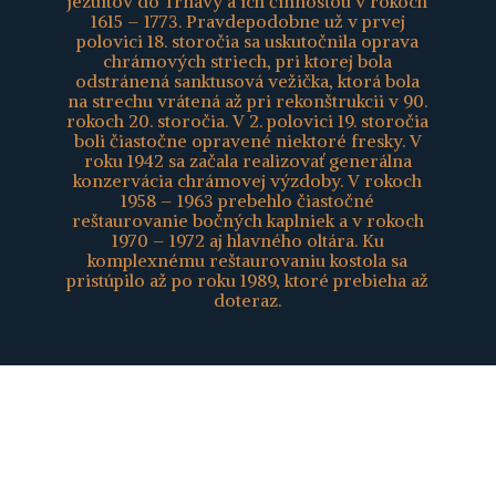
jezuitov do Trnavy a ich činnosťou v rokoch
1615 – 1773. Pravdepodobne už v prvej
polovici 18. storočia sa uskutočnila oprava
chrámových striech, pri ktorej bola
odstránená sanktusová vežička, ktorá bola
na strechu vrátená až pri rekonštrukcii v 90.
rokoch 20. storočia. V 2. polovici 19. storočia
boli čiastočne opravené niektoré fresky. V
roku 1942 sa začala realizovať generálna
konzervácia chrámovej výzdoby. V rokoch
1958 – 1963 prebehlo čiastočné
reštaurovanie bočných kaplniek a v rokoch
1970 – 1972 aj hlavného oltára. Ku
komplexnému reštaurovaniu kostola sa
pristúpilo až po roku 1989, ktoré prebieha až
doteraz.