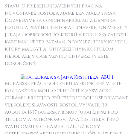
stavu. O priebehu stavebných prác na
novostavbe kostola máme len málo správ.
Dozvedáme sa o nich napríklad z denníka
jezuitu a prvého rektora Trnavskej univerzity
Juraja Dobronokiho, ktorú v roku 1635 založil
kardinál Peter Pázmaň. Nový jezuitský kostol,
ktorý mal byť aj univerzitným kostolom,
nebol ale v čase vzniku univerzity ešte
dokončený.
Murárske práce boli zhruba skončené v lete
1637, takže sa mohlo pristúpiť k vysviacke
chrámu. Pri tejto príležitosti boli usporiadané
veľkolepé slávnosti. Kostol vysvätil 30.
augusta 1637 jágerský biskup Juraj Lippai pod
titulom a patrónom sv. Jána Krstiteľa. Prvú
svätú omšu v chráme slúžil už nový
ostrihomský arcibiskup Imrich Lóši. Následne