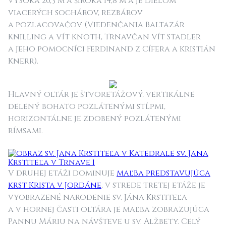
vysoká 20,3 m a široká 14,8 m a je dielom
viacerých sochárov, rezbárov
a pozlacovačov (Viedenčania Baltazár
Knilling a Vít Knoth, Trnavčan Vít Stadler
a jeho pomocníci Ferdinand z Cífera a Kristián
Knerr).
Hlavný oltár je štvoretážový, vertikálne
delený bohato pozlátenými stĺpmi,
horizontálne je zdobený pozlátenými
rímsami.
V druhej etáži dominuje
maľba predstavujúca
krst Krista v Jordáne
, v strede tretej etáže je
vyobrazené narodenie sv. Jána Krstiteľa
a v hornej časti oltára je maľba zobrazujúca
Pannu Máriu na návšteve u sv. Alžbety. Celý