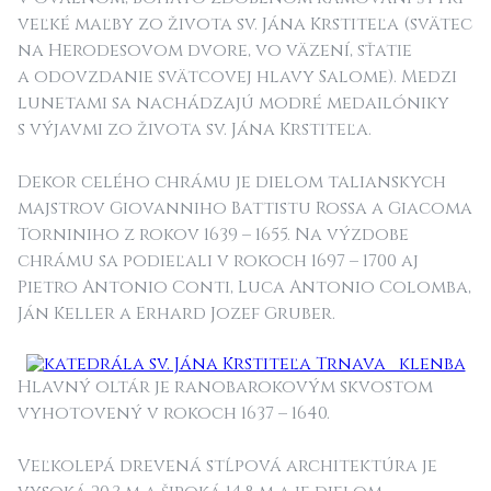
veľké maľby zo života sv. Jána Krstiteľa (svätec
na Herodesovom dvore, vo väzení, sťatie
a odovzdanie svätcovej hlavy Salome). Medzi
lunetami sa nachádzajú modré medailóniky
s výjavmi zo života sv. Jána Krstiteľa.
Dekor celého chrámu je dielom talianskych
majstrov Giovanniho Battistu Rossa a Giacoma
Torniniho z rokov 1639 – 1655. Na výzdobe
chrámu sa podieľali v rokoch 1697 – 1700 aj
Pietro Antonio Conti, Luca Antonio Colomba,
Ján Keller a Erhard Jozef Gruber.
Hlavný oltár je ranobarokovým skvostom
vyhotovený v rokoch 1637 – 1640.
Veľkolepá drevená stĺpová architektúra je