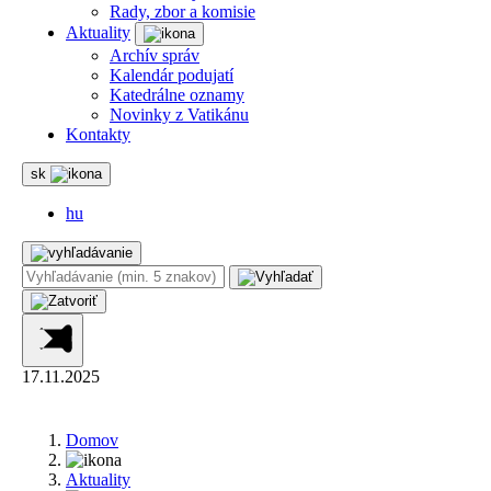
Rady, zbor a komisie
Aktuality
Archív správ
Kalendár podujatí
Katedrálne oznamy
Novinky z Vatikánu
Kontakty
sk
hu
17.11.2025
Domov
Aktuality