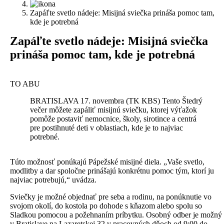
Zapáľte svetlo nádeje: Misijná sviečka prináša pomoc tam,
kde je potrebná
Z
apáľte svetlo nádeje: Misijná sviečka
prináša pomoc tam, kde je potrebná
TO ABU
BRATISLAVA 17. novembra (TK KBS) Tento Štedrý
večer môžete zapáliť misijnú sviečku, ktorej výťažok
pomôže postaviť nemocnice, školy, sirotince a centrá
pre postihnuté deti v oblastiach, kde je to najviac
potrebné.
Túto možnosť ponúkajú Pápežské misijné diela. „Vaše svetlo,
modlitby a dar spoločne prinášajú konkrétnu pomoc tým, ktorí ju
najviac potrebujú,“ uvádza.
Sviečky je možné objednať pre seba a rodinu, na ponúknutie vo
svojom okolí, do kostola po dohode s kňazom alebo spolu so
Sladkou pomocou a požehnaním príbytku. Osobný odber je možný
v Bratislave na Lazaretskej 32 v pracovných dňoch od 9:00 do