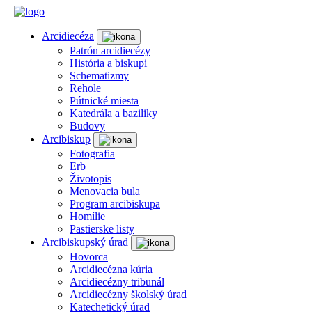
Arcidiecéza
Patrón arcidiecézy
História a biskupi
Schematizmy
Rehole
Pútnické miesta
Katedrála a baziliky
Budovy
Arcibiskup
Fotografia
Erb
Životopis
Menovacia bula
Program arcibiskupa
Homílie
Pastierske listy
Arcibiskupský úrad
Hovorca
Arcidiecézna kúria
Arcidiecézny tribunál
Arcidiecézny školský úrad
Katechetický úrad