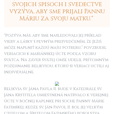
svojich spisoch i svedectve
vyzýva, aby sme prijali Pannu
Máriu za svoju matku."
"Pozýva nás, aby sme nasledovali jej príklad
viery a lásky s pevným presvedčením, že Ježiš
môže naplniť každú našu potrebu,“ povzbudil
veriacich k mariánskej úcte podľa vzoru
svätca. Na záver svätej omše udelil prítomným
požehnanie relikviou, ktorú si veriaci uctili aj
individuálne.
Relikvia sv. Jána Pavla II. bude v Katedrále sv.
Jána Krstiteľa umiestnená natrvalo k verejnej
úcte v bočnej kaplnke pri soche Panny Márie
Fatimskej, keďže sv. Ján Pavol II. bol jej veľkým
ctiteľom a šíriteľom Fatimského posolstva.