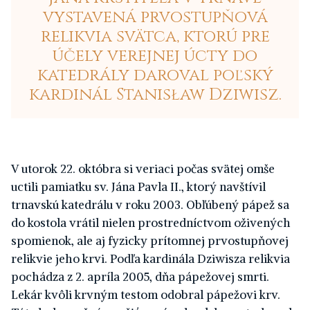
vystavená prvostupňová
relikvia svätca, ktorú pre
účely verejnej úcty do
katedrály daroval poľský
kardinál Stanisław Dziwisz.
V utorok 22. októbra si veriaci počas svätej omše
uctili pamiatku sv. Jána Pavla II., ktorý navštívil
trnavskú katedrálu v roku 2003. Obľúbený pápež sa
do kostola vrátil nielen prostredníctvom oživených
spomienok, ale aj fyzicky prítomnej prvostupňovej
relikvie jeho krvi. Podľa kardinála Dziwisza relikvia
pochádza z 2. apríla 2005, dňa pápežovej smrti.
Lekár kvôli krvným testom odobral pápežovi krv.