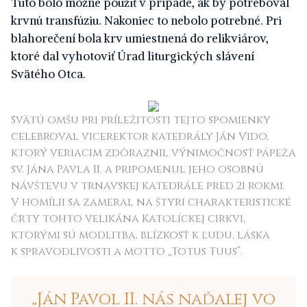
Túto bolo možné použiť v prípade, ak by potreboval
krvnú transfúziu. Nakoniec to nebolo potrebné. Pri
blahorečení bola krv umiestnená do relikviárov,
ktoré dal vyhotoviť Úrad liturgických slávení
Svätého Otca.
Svätú omšu pri príležitosti tejto spomienky
celebroval vicerektor katedrály Ján Vido,
ktorý veriacim zdôraznil výnimočnosť pápeža
sv. Jána Pavla II. a pripomenul jeho osobnú
návštevu v trnavskej katedrále pred 21 rokmi.
V homílii sa zameral na štyri charakteristické
črty tohto velikána Katolíckej cirkvi,
ktorými sú modlitba, blízkosť k ľudu, láska
k spravodlivosti a motto „Totus Tuus“.
„Ján Pavol II. nás naďalej vo