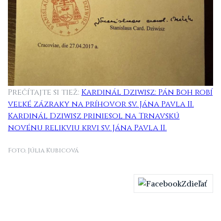
Prečítajte si tiež:
K
ardinál Dziwisz: Pán Boh robí
veľké zázraky na príhovor sv. Jána Pavla II.
Kardinál Dziwisz priniesol na Trnavskú
novénu relikviu krvi sv. Jána Pavla II.
Foto. Júlia Kubicová
Zdieľať