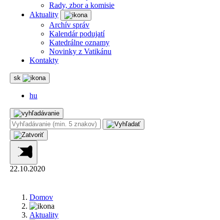
Rady, zbor a komisie
Aktuality
Archív správ
Kalendár podujatí
Katedrálne oznamy
Novinky z Vatikánu
Kontakty
sk
hu
22.10.2020
Domov
Aktuality