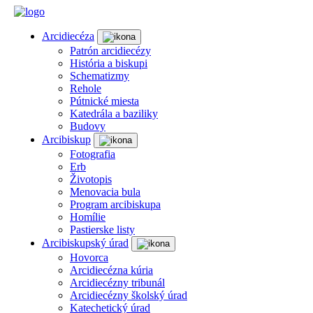
Arcidiecéza
Patrón arcidiecézy
História a biskupi
Schematizmy
Rehole
Pútnické miesta
Katedrála a baziliky
Budovy
Arcibiskup
Fotografia
Erb
Životopis
Menovacia bula
Program arcibiskupa
Homílie
Pastierske listy
Arcibiskupský úrad
Hovorca
Arcidiecézna kúria
Arcidiecézny tribunál
Arcidiecézny školský úrad
Katechetický úrad