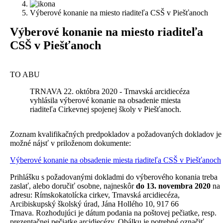
Výberové konanie na miesto riaditeľa CSŠ v Piešťanoch
V
ýberové konanie na miesto riaditeľa
CSŠ v Piešťanoch
TO ABU
TRNAVA 22. októbra 2020 - Trnavská arcidiecéza
vyhlásila výberové konanie na obsadenie miesta
riaditeľa Cirkevnej spojenej školy v Piešťanoch.
Z
oznam kvalifikačných predpokladov a požadovaných dokladov je
možné nájsť v priloženom dokumente:
Výberové konanie na obsadenie miesta riaditeľa CSŠ v Piešťanoch
Prihlášku s požadovanými dokladmi do výberového konania treba
zaslať, alebo doručiť osobne, najneskôr
do 13. novembra 2020
na
adresu: Rímskokatolícka cirkev, Trnavská arcidiecéza,
Arcibiskupský školský úrad, Jána Hollého 10, 917 66
Trnava. Rozhodujúci je dátum podania na poštovej pečiatke, resp.
prezentačnej pečiatke arcidiecézy. Obálku je potrebné označiť