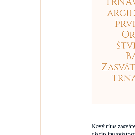
TRNAV
arcid
prv
Or
štv
B
Zasvät
trna
Nový rítus zasväte
disciplínu sviatost