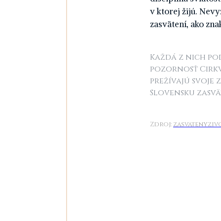
v ktorej žijú. Ne
zasvätení, ako zn
Každá z nich po
pozornosť Cirkv
prežívajú svoje z
Slovensku zasvä
Zdroj:
zasvatenyzivo