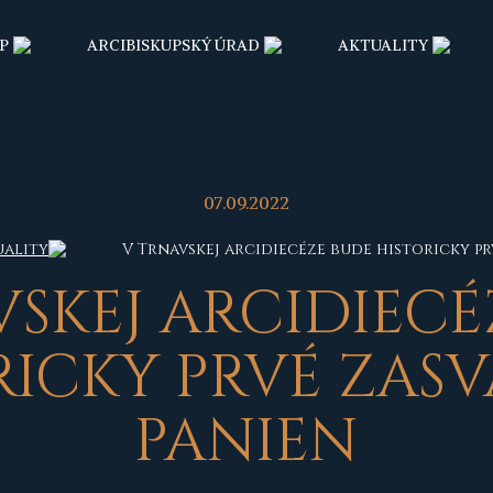
P
ARCIBISKUPSKÝ ÚRAD
AKTUALITY
07.09.2022
uality
V Trnavskej arcidiecéze bude historicky pr
VSKEJ ARCIDIECÉ
RICKY PRVÉ ZASV
PANIEN