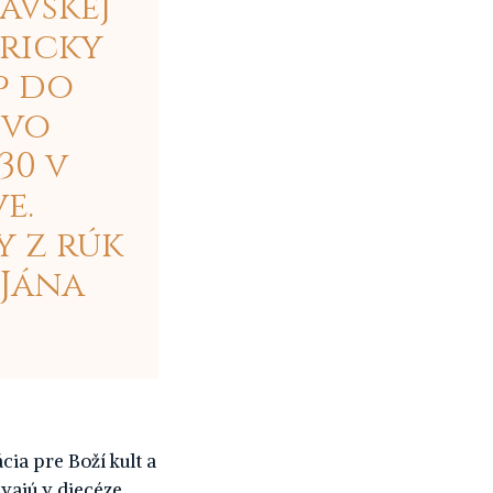
avskej
oricky
p do
 vo
30 v
e.
y z rúk
 Jána
ia pre Boží kult a
ávajú v diecéze,