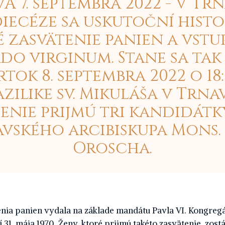
A 7. septembra 2022 - V Trn
iecéze sa uskutoční hist
é zasvätenie panien a vstu
do virginum. Stane sa tak
rtok 8. septembra 2022 o 18:
azilike sv. Mikuláša v Trnav
enie prijmú tri kandidátk
vského arcibiskupa Mons.
Oroscha.
nia panien vydala na základe mandátu Pavla VI. Kongregác
í 31. mája 1970. Ženy, ktoré prijmú takéto zasvätenie, zost