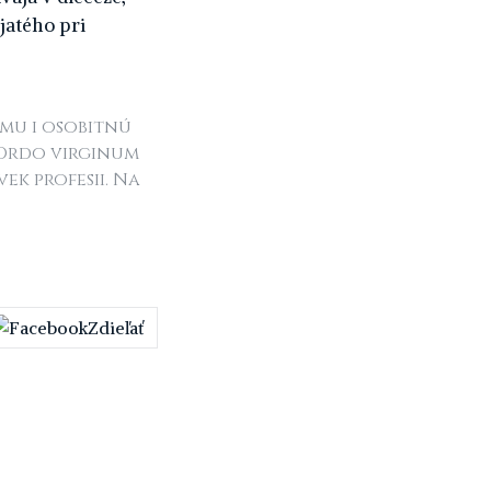
jatého pri
zmu i osobitnú
 Ordo virginum
vek profesii. Na
Zdieľať