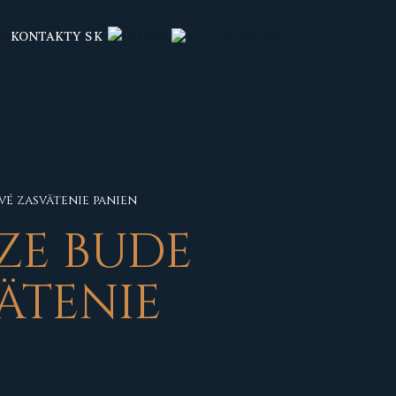
KONTAKTY
SK
vé zasvätenie panien
ZE BUDE
ÄTENIE