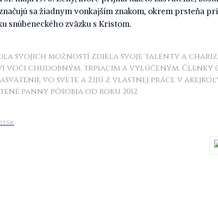
vyznačujú sa žiadnym vonkajším znakom, okrem prsteňa pri
aku snúbeneckého zväzku s Kristom.
dľa svojich možností zdieľa svoje talenty a chari
i voči chudobným, trpiacim a vylúčeným. Členky
asvätenie vo svete a žijú z vlastnej práce v akejkoľ
tené panny pôsobia od roku 2012.
t.sk