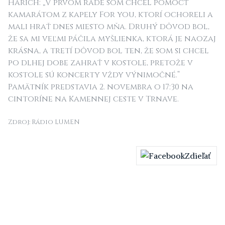
Harich:
„V prvom rade som chcel pomôcť
kamarátom z kapely For you, ktorí ochoreli a
mali hrať dnes miesto mňa. Druhý dôvod bol,
že sa mi veľmi páčila myšlienka, ktorá je naozaj
krásna, a tretí dôvod bol ten, že som si chcel
po dlhej dobe zahrať v kostole, pretože v
kostole sú koncerty vždy výnimočné.“
Pamätník predstavia 2. novembra o 17:30 na
cintoríne na Kamennej ceste v Trnave.
Zdroj: Rádio LUMEN
Zdieľať