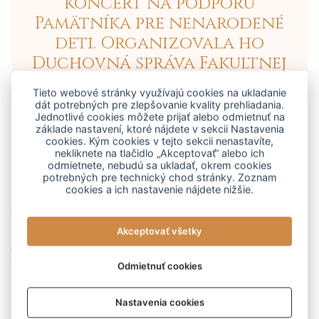
koncert na podporu
Pamätníka pre nenarodené
deti. Organizovala ho
Duchovná správa Fakultnej
nemocnice a Centrum
Tieto webové stránky využívajú cookies na ukladanie
pomoci pre rodinu.
dát potrebných pre zlepšovanie kvality prehliadania.
Jednotlivé cookies môžete prijať alebo odmietnuť na
základe nastavení, ktoré nájdete v sekcii Nastavenia
cookies. Kým cookies v tejto sekcii nenastavíte,
nekliknete na tlačidlo „Akceptovať“ alebo ich
odmietnete, nebudú sa ukladať, okrem cookies
Myšlienka postaviť pamätník pre nenarodené deti
potrebných pre technický chod stránky. Zoznam
cookies a ich nastavenie nájdete nižšie.
vznikla v roku 2019. „Za všetkým hľadaj ženu. Aj tu to
bola jedna priateľka, ktorá sama si prešla situáciou
Akceptovať všetky
spontánneho potratu, a oslovila mňa, nemocničného
kaplána Rudka Kopinca a potom sme dali
Odmietnuť cookies
dohromady menší tím,“ hovorí člen autorského tímu
Rastislav Mráz.
Nastavenia cookies