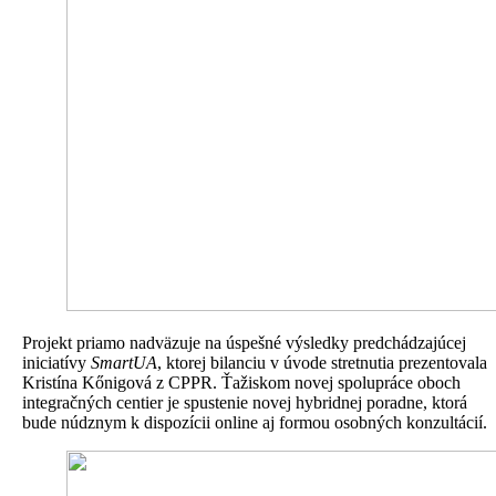
Projekt priamo nadväzuje na úspešné výsledky predchádzajúcej
iniciatívy
SmartUA
, ktorej bilanciu v úvode stretnutia prezentovala
Kristína Kőnigová z CPPR. Ťažiskom novej spolupráce oboch
integračných centier je spustenie novej hybridnej poradne, ktorá
bude núdznym k dispozícii online aj formou osobných konzultácií.