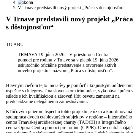
V Trnave predstavili nový projekt „Práca s dôstojnosťou“
V
Trnave predstavili nový projekt „Práca
s dôstojnosťou“
TO ABU
TRMAVA 19. júna 2026 – V priestoroch Centra
pomoci pre rodinu v Trnave sa v piatok 19. júna 2026
uskutočnilo oficiálne predstavenie a otvorenie aktivít
nového projektu s názvom „Práca s dôstojnosťou“.
H
lavným cieľom tejto iniciatívy je pomôcť ukrajinským odídencom
úspešne sa integrovať na slovenskom trhu práce, vykonávať prácu 
súlade s ich kvalifikáciou a zároveň šíriť osvetu zameranú na
predchádzanie nelegálnemu zamestnávaniu.
Kľúčovým pilierom úspechu tohto projektu je úzka a koordinovaná
spolupráca dvoch etablovaných subjektov v regióne – Integračného
centra Trnavskej arcidiecéznej charity (TADCH) a Integračného
centra Opora Centra pomoci pre rodinu (CPPR). Obe centrá spájajú
svoje doterajšie skúsenosti, odborné kapacity a ľudské zázemie, aby