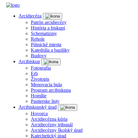
Arcidiecéza
Patrón arcidiecézy
História a biskupi
Schematizmy
Rehole
Pútnické miesta
Katedrála a baziliky
Budovy
Arcibiskup
Fotografia
Erb
Životopis
Menovacia bula
Program arcibiskupa
Homílie
Pastierske listy
Arcibiskupský úrad
Hovorca
Arcidiecézna kúria
Arcidiecézny tribunál
Arcidiecézny školský úrad
Katechetický úrad