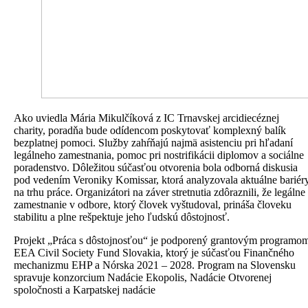
Ako uviedla Mária Mikulčíková z IC Trnavskej arcidiecéznej
charity, poradňa bude odídencom poskytovať komplexný balík
bezplatnej pomoci. Služby zahŕňajú najmä asistenciu pri hľadaní
legálneho zamestnania, pomoc pri nostrifikácii diplomov a sociálne
poradenstvo. Dôležitou súčasťou otvorenia bola odborná diskusia
pod vedením Veroniky Komissar, ktorá analyzovala aktuálne bariér
na trhu práce. Organizátori na záver stretnutia zdôraznili, že legálne
zamestnanie v odbore, ktorý človek vyštudoval, prináša človeku
stabilitu a plne rešpektuje jeho ľudskú dôstojnosť.
Projekt „Práca s dôstojnosťou“ je podporený grantovým programo
EEA Civil Society Fund Slovakia, ktorý je súčasťou Finančného
mechanizmu EHP a Nórska 2021 – 2028. Program na Slovensku
spravuje konzorcium Nadácie Ekopolis, Nadácie Otvorenej
spoločnosti a Karpatskej nadácie