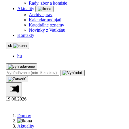
Rady, zbor a komisie
Aktuality
Archív správ
Kalendár podujatí
Katedrálne oznamy
Novinky z Vatikánu
Kontakty
sk
hu
19.06.2026
Domov
Aktuality