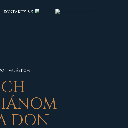
KONTAKTY
SK
don Valábkovi
OCH
EZIÁNOM
A DON