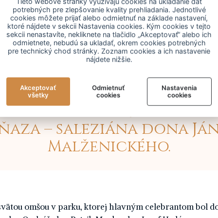
Tieto webové stránky využívajú cookies na ukladanie dát
potrebných pre zlepšovanie kvality prehliadania. Jednotlivé
cookies môžete prijať alebo odmietnuť na základe nastavení,
ktoré nájdete v sekcii Nastavenia cookies. Kým cookies v tejto
sekcii nenastavíte, nekliknete na tlačidlo „Akceptovať“ alebo ich
NTA 7. júna 2021 - Konfede
odmietnete, nebudú sa ukladať, okrem cookies potrebných
pre technický chod stránky. Zoznam cookies a ich nastavenie
itických väzňov Slovensk
nájdete nižšie.
iáni don Bosca si 6. júna v 
eziánskeho domu v Galan
Akceptovať
Odmietnuť
Nastavenia
všetky
cookies
cookies
h pripomenuli 5. výročie 
ňaza – saleziána dona Já
Malženického.
svätou omšou v parku, ktorej hlavným celebrantom bol do