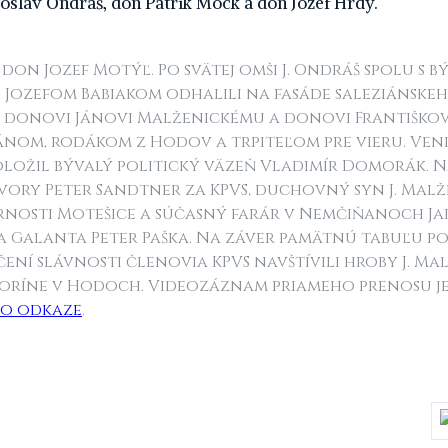
roslav Ondráš, don Patrik Mock a don Jozef Hrdý.
on Jozef Motýľ. Po svätej omši J. Ondráš spolu s 
P Jozefom Babiakom odhalili na fasáde saleziánsk
donovi Jánovi Malženickému a donovi Františkovi
ánom, rodákom z Hodov a trpiteľom pre vieru. Veni
položil bývalý politický väzeň Vladimír Domorák. 
ovory Peter Sandtner za KPVS, duchovný syn J. Malž
rnosti Motešice a súčasný farár v Nemčiňanoch J
a Galanta Peter Paška. Na záver pamätnú tabuľu po
ení slávnosti členovia KPVS navštívili hroby J. Mal
oríne v Hodoch. Videozáznam priameho prenosu je
o odkaze
.