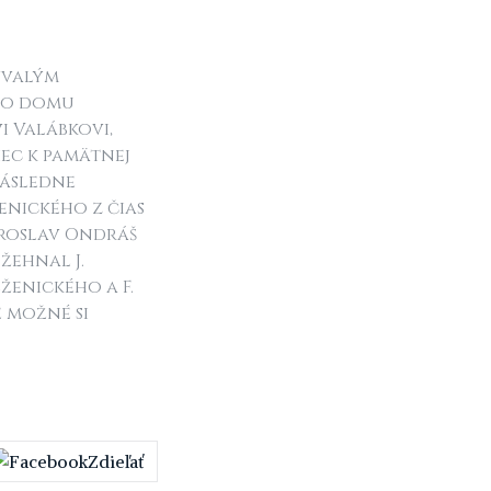
bývalým
eho domu
 Valábkovi,
ec k pamätnej
Následne
enického z čias
aroslav Ondráš
žehnal J.
ženického a F.
 možné si
Zdieľať