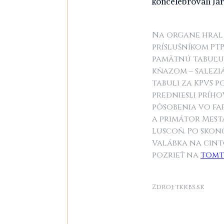
koncelebrovali Ja
Na organe hral d
príslušníkom PT
pamätnú tabuľu 
kňazom – salezi
tabuli za KPVS 
predniesli príh
pôsobenia vo fa
a primátor Mest
Luscoň. Po skonč
Valábka na cint
pozrieť na
tomt
Zdroj: tkkbs.sk