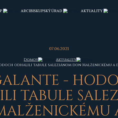
P
ARCIBISKUPSKÝ ÚRAD
AKTUALITY
07.06.2021
Domov
Aktuality
Hodoch odhalili tabule saleziánom don Malženickému a 
GALANTE - HOD
LI TABULE SAL
MALŽENICKÉMU 