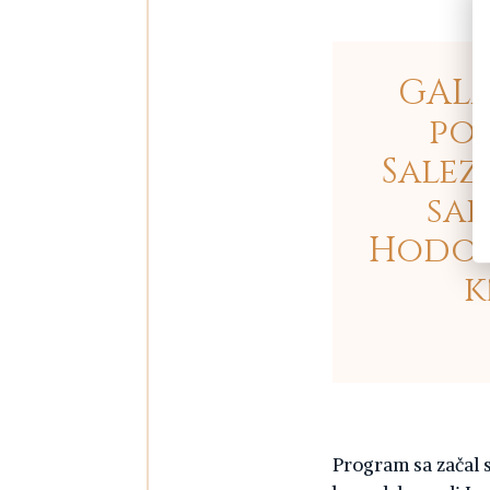
GALA
pol
Salez
sal
Hodoc
k
Program sa začal 