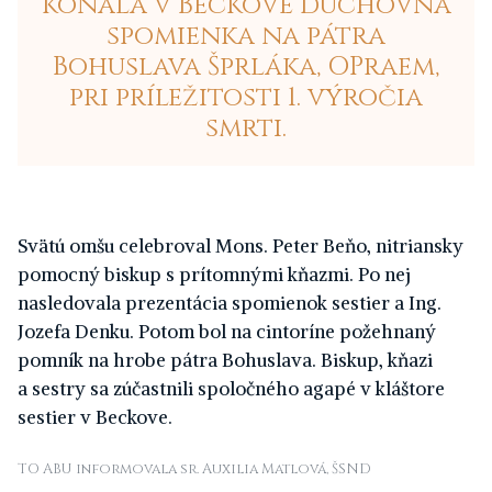
konala v Beckove duchovná
spomienka na pátra
Bohuslava Šprláka, OPraem,
pri príležitosti 1. výročia
smrti.
Svätú omšu celebroval Mons. Peter Beňo, nitriansky
pomocný biskup s prítomnými kňazmi. Po nej
nasledovala prezentácia spomienok sestier a Ing.
Jozefa Denku. Potom bol na cintoríne požehnaný
pomník na hrobe pátra Bohuslava. Biskup, kňazi
a sestry sa zúčastnili spoločného agapé v kláštore
sestier v Beckove.
TO ABU informovala sr. Auxilia Matlová, ŠSND