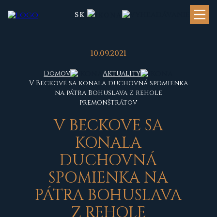
SK
10.09.2021
Domov
Aktuality
V Beckove sa konala duchovná spomienka
na pátra Bohuslava z rehole
premonštrátov
V BECKOVE SA
KONALA
DUCHOVNÁ
SPOMIENKA NA
PÁTRA BOHUSLAVA
Z REHOLE