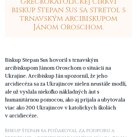
gréckokatolíckej cirkvi
biskup Stepan Sus sa stretol s
trnavským arcibiskupom
Jánom Oroschom.
B
iskup Stepan Sus hovoril s trnavským
arcibiskupom Jánom Oroschom o situácii na
Ukrajine. Arcibiskup Ján upozornil, že jeho
arcidiecéza sa za Ukrajincov nielen neustále modlí,
ale už vyslala niekoľko nákladných áut s
humanitárnou pomocou, ako aj prijala a ubytovala
viac ako 200 Ukrajincov v katolíckych školách
v arcidiecéze.
Biskup Stepan sa poďakoval za podporu a