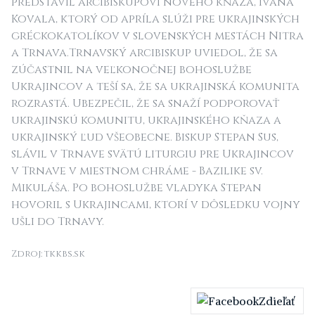
predstavil arcibiskupovi nového kňaza, Ivana
Kovala, ktorý od apríla slúži pre ukrajinských
gréckokatolíkov v slovenských mestách Nitra
a Trnava.Trnavský arcibiskup uviedol, že sa
zúčastnil na veľkonočnej bohoslužbe
Ukrajincov a teší sa, že sa ukrajinská komunita
rozrastá. Ubezpečil, že sa snaží podporovať
ukrajinskú komunitu, ukrajinského kňaza a
ukrajinský ľud všeobecne. Biskup Stepan Sus,
slávil v Trnave svätú liturgiu pre Ukrajincov
v Trnave v miestnom chráme - Bazilike sv.
Mikuláša. Po bohoslužbe vladyka Stepan
hovoril s Ukrajincami, ktorí v dôsledku vojny
ušli do Trnavy.
Zdroj: tkkbs.sk
Zdieľať