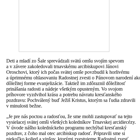
Deti a mladí zo Šale sprevádzali svätú omšu svojím spevom
a v závere zakoledovali trnavskému arcibiskupovi Jánovi
Oroschovi, ktorý ich počas svätej omše povzbudil k horlivému
a úprimnému ohlasovaniu Radostnej zvesti o Pánovom narodení ak
dôležitej forme evanjelizácie. Taktiež im zdôraznil dôležitosť
prinášania radosti a nádeje všetkým opusteným. Vo svojom
príhovore vyzdvihol krásu a potrebu návratu kresťanského
pozdravu: Pochválený buď Ježiš Kristus, ktorým sa ľudia zdravili
v minulosti bežne.
„Je pre nás poctou a radosťou, že sme mohli zastupovať na tejto
vysielacej svätej omši všetkých koledníkov Trnavskej arcidiecézy.
V úvode nášho koledníckeho programu nechýbal kresťanský
pozdrav, z čoho mal otec arcibiskup radosť. Pripravili sme si
niekoľko kolied a vinšov, ktorými zvestujeme Radostnú zvesť