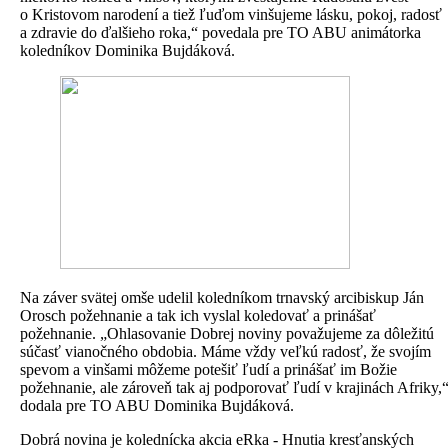
o Kristovom narodení a tiež ľuďom vinšujeme lásku, pokoj, radosť
a zdravie do ďalšieho roka,“ povedala pre TO ABU animátorka
koledníkov Dominika Bujdáková.
Na záver svätej omše udelil koledníkom trnavský arcibiskup Ján
Orosch požehnanie a tak ich vyslal koledovať a prinášať
požehnanie. „Ohlasovanie Dobrej noviny považujeme za dôležitú
súčasť vianočného obdobia. Máme vždy veľkú radosť, že svojím
spevom a vinšami môžeme potešiť ľudí a prinášať im Božie
požehnanie, ale zároveň tak aj podporovať ľudí v krajinách Afriky,
dodala pre TO ABU Dominika Bujdáková.
Dobrá novina je kolednícka akcia eRka - Hnutia kresťanských