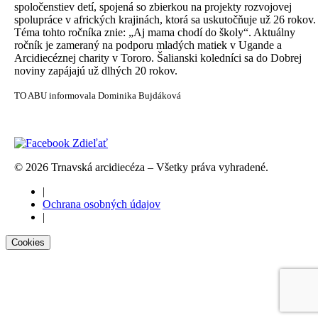
spoločenstiev detí, spojená so zbierkou na projekty rozvojovej
spolupráce v afrických krajinách, ktorá sa uskutočňuje už 26 rokov.
Téma tohto ročníka znie: „Aj mama chodí do školy“. Aktuálny
ročník je zameraný na podporu mladých matiek v Ugande a
Arcidiecéznej charity v Tororo. Šalianski koledníci sa do Dobrej
noviny zapájajú už dlhých 20 rokov.
TO ABU informovala Dominika Bujdáková
Zdieľať
© 2026 Trnavská arcidiecéza – Všetky práva vyhradené.
|
Ochrana osobných údajov
|
Cookies