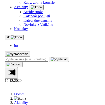
Rady, zbor a komisie
Aktuality
Archív správ
Kalendár podujatí
Katedrálne oznamy
Novinky z Vatikánu
Kontakty
sk
hu
15.12.2020
Domov
Aktuality