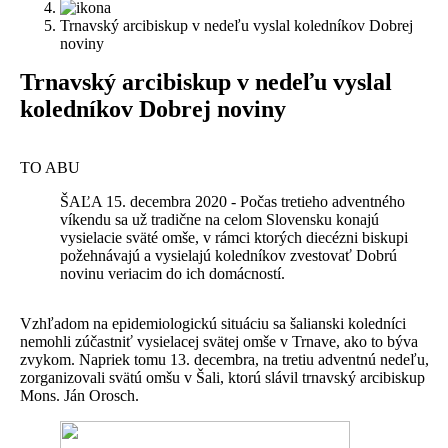
Trnavský arcibiskup v nedeľu vyslal koledníkov Dobrej
noviny
Trnavský arcibiskup v nedeľu vyslal
koledníkov Dobrej noviny
TO ABU
ŠAĽA 15. decembra 2020 - Počas tretieho adventného
víkendu sa už tradične na celom Slovensku konajú
vysielacie sväté omše, v rámci ktorých diecézni biskupi
požehnávajú a vysielajú koledníkov zvestovať Dobrú
novinu veriacim do ich domácností.
Vzhľadom na epidemiologickú situáciu sa šalianski koledníci
nemohli zúčastniť vysielacej svätej omše v Trnave, ako to býva
zvykom. Napriek tomu 13. decembra, na tretiu adventnú nedeľu,
zorganizovali svätú omšu v Šali, ktorú slávil trnavský arcibiskup
Mons. Ján Orosch.