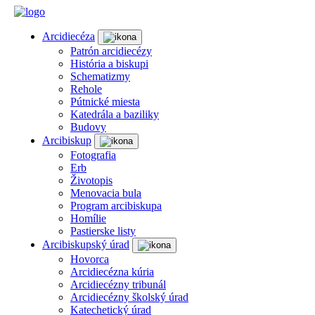
Arcidiecéza
Patrón arcidiecézy
História a biskupi
Schematizmy
Rehole
Pútnické miesta
Katedrála a baziliky
Budovy
Arcibiskup
Fotografia
Erb
Životopis
Menovacia bula
Program arcibiskupa
Homílie
Pastierske listy
Arcibiskupský úrad
Hovorca
Arcidiecézna kúria
Arcidiecézny tribunál
Arcidiecézny školský úrad
Katechetický úrad