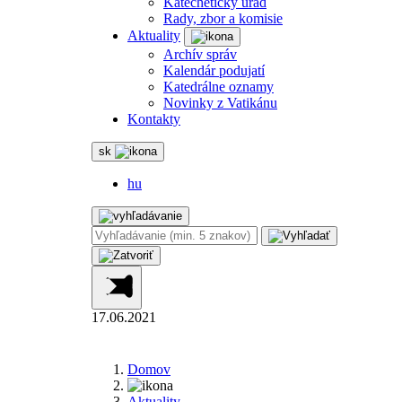
Katechetický úrad
Rady, zbor a komisie
Aktuality
Archív správ
Kalendár podujatí
Katedrálne oznamy
Novinky z Vatikánu
Kontakty
sk
hu
17.06.2021
Domov
Aktuality