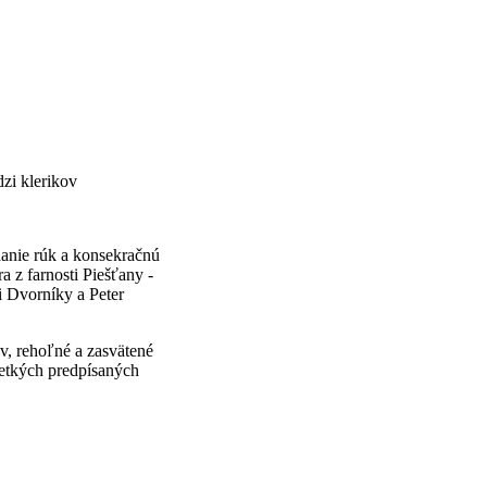
zi klerikov
danie rúk a konsekračnú
 z farnosti Piešťany -
i Dvorníky a Peter
v, rehoľné a zasvätené
šetkých predpísaných