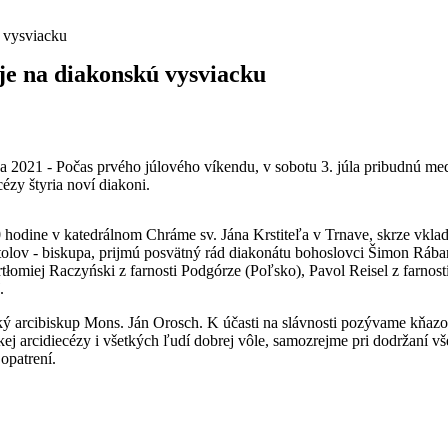
ú vysviacku
je na diakonskú vysviacku
2021 - Počas prvého júlového víkendu, v sobotu 3. júla pribudnú med
cézy štyria noví diakoni.
0 hodine
v katedrálnom Chráme sv. Jána Krstiteľa v Trnave, skrze vkla
olov - biskupa, prijmú posvätný rád diakonátu bohoslovci Šimon Rábara
rtłomiej Raczyński z farnosti Podgórze (Poľsko), Pavol Reisel z farnost
ď.
ký arcibiskup Mons. Ján Orosch. K účasti na slávnosti pozývame kňazo
kej arcidiecézy i všetkých ľudí dobrej vôle, samozrejme pri dodržaní v
opatrení.