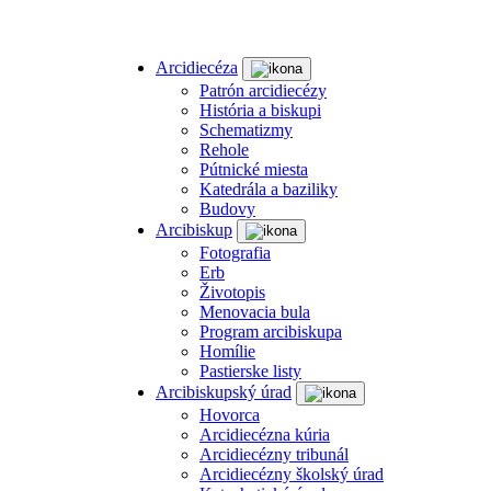
Arcidiecéza
Patrón arcidiecézy
História a biskupi
Schematizmy
Rehole
Pútnické miesta
Katedrála a baziliky
Budovy
Arcibiskup
Fotografia
Erb
Životopis
Menovacia bula
Program arcibiskupa
Homílie
Pastierske listy
Arcibiskupský úrad
Hovorca
Arcidiecézna kúria
Arcidiecézny tribunál
Arcidiecézny školský úrad