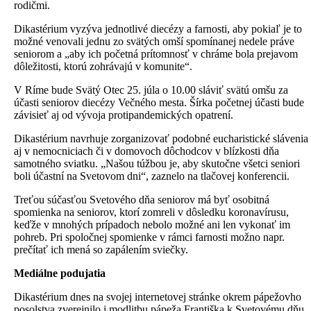
rodičmi.
Dikastérium vyzýva jednotlivé diecézy a farnosti, aby pokiaľ je to
možné venovali jednu zo svätých omší spomínanej nedele práve
seniorom a „aby ich početná prítomnosť v chráme bola prejavom
dôležitosti, ktorú zohrávajú v komunite“.
V Ríme bude Svätý Otec 25. júla o 10.00 sláviť svätú omšu za
účasti seniorov diecézy Večného mesta. Šírka početnej účasti bude
závisieť aj od vývoja protipandemických opatrení.
Dikastérium navrhuje zorganizovať podobné eucharistické slávenia
aj v nemocniciach či v domovoch dôchodcov v blízkosti dňa
samotného sviatku. „Našou túžbou je, aby skutočne všetci seniori
boli účastní na Svetovom dni“, zaznelo na tlačovej konferencii.
Treťou súčasťou Svetového dňa seniorov má byť osobitná
spomienka na seniorov, ktorí zomreli v dôsledku koronavírusu,
keďže v mnohých prípadoch nebolo možné ani len vykonať im
pohreb. Pri spoločnej spomienke v rámci farnosti možno napr.
prečítať ich mená so zapálením sviečky.
Mediálne podujatia
Dikastérium dnes na svojej internetovej stránke okrem pápežovho
posolstva zverejnilo i modlitbu pápeža Františka k Svetovému dňu