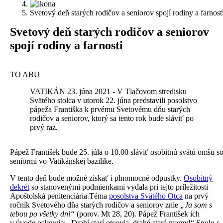
Svetový deň starých rodičov a seniorov spojí rodiny a farnost
Svetový deň starých rodičov a seniorov
spojí rodiny a farnosti
TO ABU
VATIKÁN 23. júna 2021 - V Tlačovom stredisku
Svätého stolca v utorok 22. júna predstavili posolstvo
pápeža Františka k prvému Svetovému dňu starých
rodičov a seniorov, ktorý sa tento rok bude sláviť po
prvý raz.
Pápež František bude 25. júla o 10.00 sláviť osobitnú svätú omšu s
seniormi vo Vatikánskej bazilike.
V tento deň bude možné získať i plnomocné odpustky.
Osobitný
dekrét
so stanovenými podmienkami vydala pri tejto príležitosti
Apoštolská penitenciária.Téma
posolstva Svätého Otca
na prvý
ročník Svetového dňa starých rodičov a seniorov znie
„Ja som s
tebou po všetky dni“
(porov. Mt 28, 20). Pápež František ich
v úvode oslovuje: „Drahí starí otcovia, drahé staré mamy!“ Spolu s