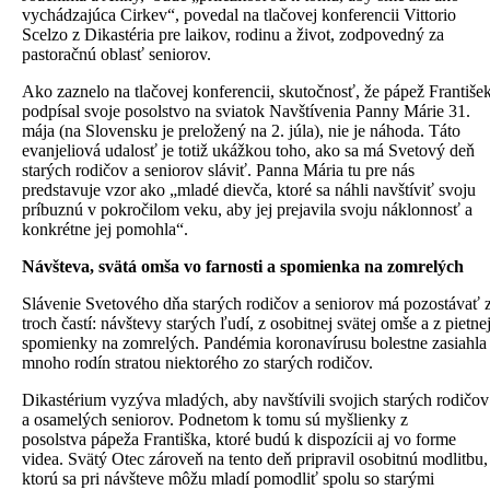
vychádzajúca Cirkev“, povedal na tlačovej konferencii Vittorio
Scelzo z Dikastéria pre laikov, rodinu a život, zodpovedný za
pastoračnú oblasť seniorov.
Ako zaznelo na tlačovej konferencii, skutočnosť, že pápež Františe
podpísal svoje posolstvo na sviatok Navštívenia Panny Márie 31.
mája (na Slovensku je preložený na 2. júla), nie je náhoda. Táto
evanjeliová udalosť je totiž ukážkou toho, ako sa má Svetový deň
starých rodičov a seniorov sláviť. Panna Mária tu pre nás
predstavuje vzor ako „mladé dievča, ktoré sa náhli navštíviť svoju
príbuznú v pokročilom veku, aby jej prejavila svoju náklonnosť a
konkrétne jej pomohla“.
Návšteva, svätá omša vo farnosti a spomienka na zomrelých
Slávenie Svetového dňa starých rodičov a seniorov má pozostávať 
troch častí: návštevy starých ľudí, z osobitnej svätej omše a z pietne
spomienky na zomrelých. Pandémia koronavírusu bolestne zasiahla
mnoho rodín stratou niektorého zo starých rodičov.
Dikastérium vyzýva mladých, aby navštívili svojich starých rodičov
a osamelých seniorov. Podnetom k tomu sú myšlienky z
posolstva pápeža Františka, ktoré budú k dispozícii aj vo forme
videa. Svätý Otec zároveň na tento deň pripravil osobitnú modlitbu,
ktorú sa pri návšteve môžu mladí pomodliť spolu so starými