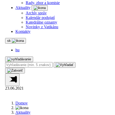
Rady, zbor a komisie
Aktuality
Archív správ
Kalendár podujatí
Katedrálne oznamy
Novinky z Vatikánu
Kontakty
sk
hu
23.06.2021
Domov
Aktuality