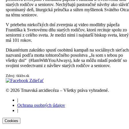
starých rodičov a seniorov. Nechýbajú pastoračné návrhy ako sláviť
spomínaný deň, liturgická príručka a súhrn myšlienok Svätého Otca
na tému seniorov.
V priebehu niekoľkých dní zverejnia aj video modlitby pápeža
Františka k Svetovému dňu starých rodičov, ktorú recituje spolu zo
seniormi z celého sveta. Je medzi nimi i najstarší biskup sveta, ktorý
má 101 rokov.
Dikastérium zakrátko spustí osobitnú kampaň na sociálnych sieťach
nazvanú podľa motta tohtoročného posolstva „Ja som s tebou po
všetky dni“ (#IamWithYouAlways), kde sa môžu mladí podeliť so
svojimi svedectvami z návštev starých rodičov a seniorov.
Zdroj: tkkbs.sk
Zdieľať
© 2026 Trnavská arcidiecéza – Všetky práva vyhradené.
|
Ochrana osobných údajov
|
Cookies