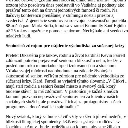
textom jeho posolstva dnes predstavili vo Vatikáne aj podnety ako
prežívať tento deň na úrovni jednotlivých farností či rodín. Na
tlačovej konferencii prenášanej v strímingu dostali priestor aj
svedectvá. Z generácie seniorov sa so svojou skúsenosťou podelila
88-ročná pani Maria Sofia, ktorá sa v rámci Komunity Sant´Egidio
už 25 rokov angažuje v pomoci seniorom. Nechýbalo ani svedectvo
mladých ľudí.
Seniori sú zdrojom pre nájdenie východiska zo súčasnej krízy
Prefekt Dikastéria pre laikov, rodinu a život kardinál Kevin Farrell
zdôraznil potrebu prejavovať seniorom blízkosť a nehu, keďže v
poslednom roku mimoriadne trpeli izolovanosťou a strachom.
Vďaka svojej múdrosti nadobudnutej na základe životných
skúseností sú seniori veľkým zdrojom pre nájdenie východiska zo
súčasnej krízy. Kard. Farrell sa vyjadril týmito slovami: „V Cirkvi ..
majú starí rodičia a seniori čestné miesto a svetový deň, ktorý
budeme sláviť, to má zdôrazniť. V pastorácii je každá z našich
komunít pozvaná nepovažovať seniorov len za klientov našich
sociálnych služieb, ale považovať ich aj za protagonistov našich
programov a doceňovať ich spiritualitu.“
Nový sviatok, ktorý sa bude sláviť vždy vo štvrtú júlovú nedeľu, v
blízkosti liturgickej spomienky Ježišových „starých rodičov“ sv.
Joachima a Anny, bude „príležitosťou k tomu, aby sme žili ako