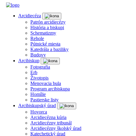
Arcidiecéza
Patrón arcidiecézy
História a biskupi
Schematizmy
Rehole
Pútnické miesta
Katedrála a baziliky
Budovy
Arcibiskup
Fotografia
Erb
Životopis
Menovacia bula
Program arcibiskupa
Homílie
Pastierske listy
Arcibiskupský úrad
Hovorca
Arcidiecézna kúria
Arcidiecézny tribunál
Arcidiecézny školský úrad
Katechetický úrad