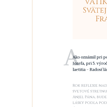
VATIK
Sväte
Fr
A
ko oznámil pri po
Jozefa, pri 5. výr
laetitia - Radosť lá
Rok reflexie nad
svetové stretnu
Anjel Pána, bud
lásky podľa po