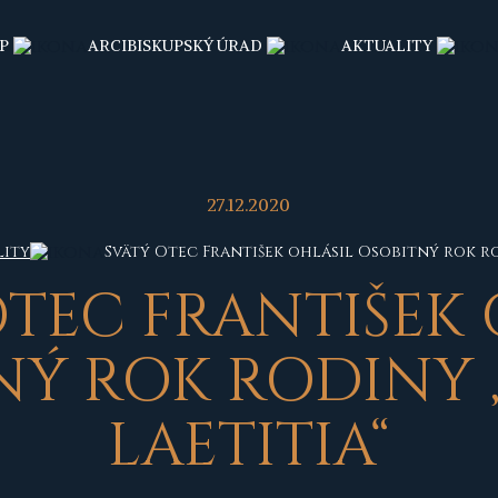
P
ARCIBISKUPSKÝ ÚRAD
AKTUALITY
27.12.2020
lity
Svätý Otec František ohlásil Osobitný rok ro
OTEC FRANTIŠEK 
NÝ ROK RODINY 
LAETITIA“