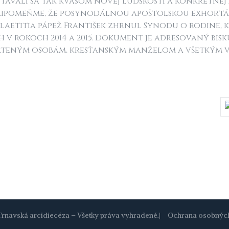
 stávali sa tak kvasom novej ľudskosti a konkrétnej
Pripomeňme, že posynodálnou apoštolskou exhortá
 laetitia pápež František zhrnul Synodu o rodine, 
 v rokoch 2014 a 2015. Dokument je adresovaný bis
teným osobám, kresťanským manželom a všetkým v
rnavská arcidiecéza – Všetky práva vyhradené.
|
Ochrana osobnýc