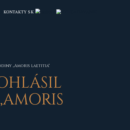
KONTAKTY
SK
diny „Amoris laetitia“
OHLÁSIL
„AMORIS