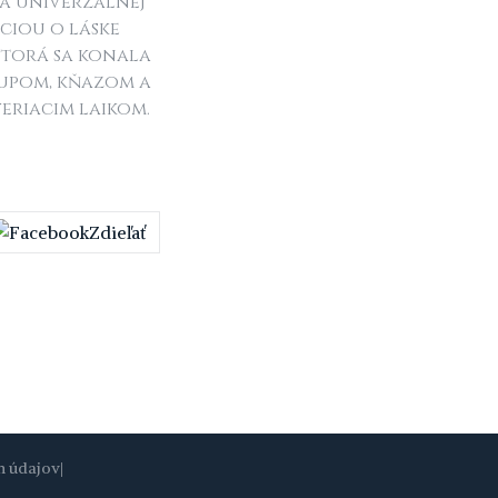
 a univerzálnej
ciou o láske
ktorá sa konala
kupom, kňazom a
eriacim laikom.
Zdieľať
h údajov
|