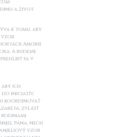
ičom
dinu a život.
zýva k tomu, aby
 vzor
xhortácii Amoris
roka. A budeme
prehĺbiť sa v
 aby ich
do iniciatív,
ch koordinovať
azareta, zvlášť
s rodinami
Anjel Pána, nech
vanjeliový vzor