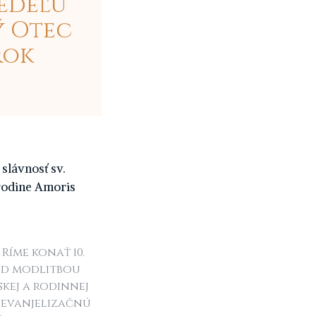
Nedeľu
ý Otec
rok
 slávnosť sv.
 rodine Amoris
 Ríme konať 10.
red modlitbou
kej a rodinnej
 evanjelizačnú