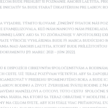
eľom bude prehĺbiť si poznanie Amoris laetitia, pr
iniciatív sa bude starať Dikastérium pre laikov, ro
sa vyjadril týmito slovami: „Dnešný sviatok nás po
ne evanjelizovala, keď nám nanovo nám predkladá
innej lásky, ako sa to zdôrazňuje v Apoštolskej e
 piate výročie vyhlásenia bude 19. marca budúceho 
ia nad Amoris laetitia, ktorý bude príležitosťou 
kumentu [19. marec 2021 – jún 2022].
ú k dispozícii cirkevným spoločenstvám a rodinám,
ch ceste. Už teraz pozývam všetkých, aby sa zapojili 
rganizovať v priebehu spomenutého roka a bude i
laikov, rodinu a život. Zverujeme Svätej rodine z N
nímavému manželovi a otcovi, túto cestu spoločne 
anna Mária, na ktorú sa teraz obrátime v modlitbe 
ny na celom svete, aby ich stále viac priťahoval e