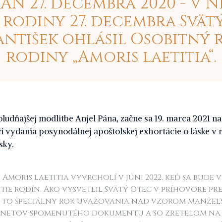
ÁN 27. decembra 2020 - V 
j rodiny 27. decembra Svät
antišek ohlásil Osobitný 
rodiny „Amoris laetitia“.
ludňajšej modlitbe Anjel Pána, začne sa 19. marca 2021 na
očí vydania posynodálnej apoštolskej exhortácie o láske v
sky.
 Amoris laetitia vyvrcholí v júni 2022, keď sa bude v
tie rodín. Ako vysvetlil Svätý Otec v príhovore p
e to špeciálny rok uvažovania nad vzorom manžels
dnetov spomenutého dokumentu a so zreteľom na