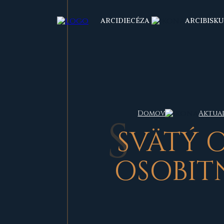
ARCIDIECÉZA
ARCIBISKU
Domov
Aktua
S
VÄTÝ 
OSOBIT