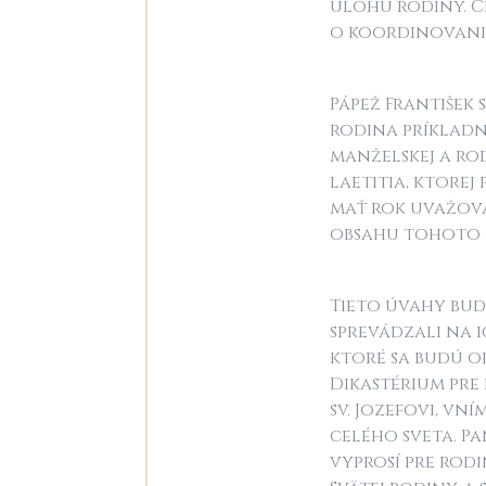
úlohu rodiny. Ci
o koordinovanie 
Pápež František 
rodina príklad
manželskej a rod
laetitia, ktorej
mať rok uvažovan
obsahu tohoto do
Tieto úvahy bud
sprevádzali na i
ktoré sa budú o
Dikastérium pre 
sv. Jozefovi, v
celého sveta. P
vyprosí pre rodi