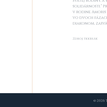
Svätej rodiny, a
solidárnosti.“ 
v rodine Amoris
vo dvoch fázach
diakonom, zasvä
Zdroj: tkkbs.sk
© 2026 T