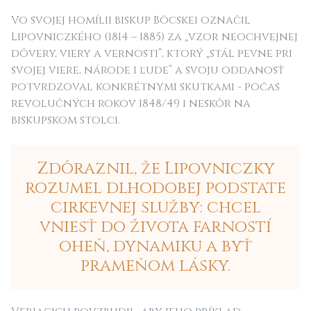
Vo svojej homílii biskup Böcskei označil
Lipovniczkého (1814 – 1885) za „vzor neochvejnej
dôvery, viery a vernosti“, ktorý „stál pevne pri
svojej viere, národe i ľude“ a svoju oddanosť
potvrdzoval konkrétnymi skutkami - počas
revolučných rokov 1848/49 i neskôr na
biskupskom stolci.
Zdôraznil, že Lipovniczky
rozumel dlhodobej podstate
cirkevnej služby: chcel
vniesť do života farností
oheň, dynamiku a byť
prameňom lásky.