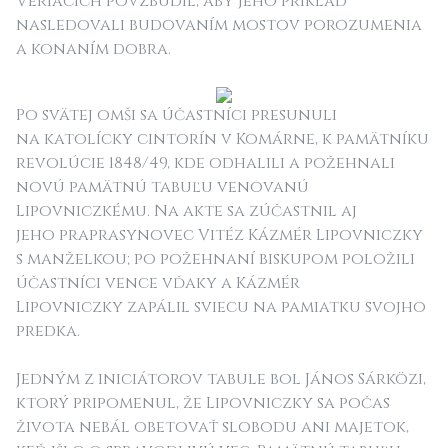
Veriacich povzbudil, aby jeho príklad
nasledovali budovaním mostov porozumenia
a konaním dobra.
Po svätej omši sa účastníci presunuli
na katolícky cintorín v Komárne, k pamätníku
revolúcie 1848/49, kde odhalili a požehnali
novú pamätnú tabuľu venovanú
Lipovniczkému. Na akte sa zúčastnil aj
jeho praprasynovec Vitéz Kázmér Lipovniczky
s manželkou; po požehnaní biskupom položili
účastníci vence vďaky
a Kázmér
Lipovniczky
zapálil sviecu na pamiatku svojho
predka.
Jedným z iniciátorov tabule bol János Sárközi,
ktorý pripomenul, že Lipovniczky sa počas
života nebál obetovať slobodu ani majetok,