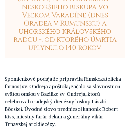
neskoršieho biskupa vo
Veľkom Varadíne (dnes
Oradea v Rumunsku) a
uhorského kráľovského
radcu -, od ktorého úmrtia
uplynulo 140 rokov.
Spomienkové podujatie pripravila Rímskokatolícka
farnosť sv. Ondreja apoštola
;
začalo sa
slávnostnou
svätou omšou v Bazilike sv. Ondreja
,
ktorú
celebroval oradejský diecézny biskup László
Böcskei. Úvodné slovo predniesol kanonik Róbert
Kiss, miestny farár dekan a generálny vikár
Trnavskej arcidiecézy.