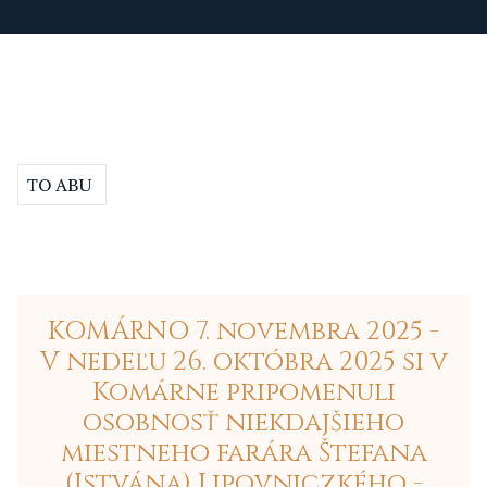
TO ABU
KOMÁRNO 7. novembra 2025 -
V nedeľu 26. októbra 2025 si v
Komárne pripomenuli
osobnosť niekdajšieho
miestneho farára Štefana
(Istvána) Lipovniczkého -