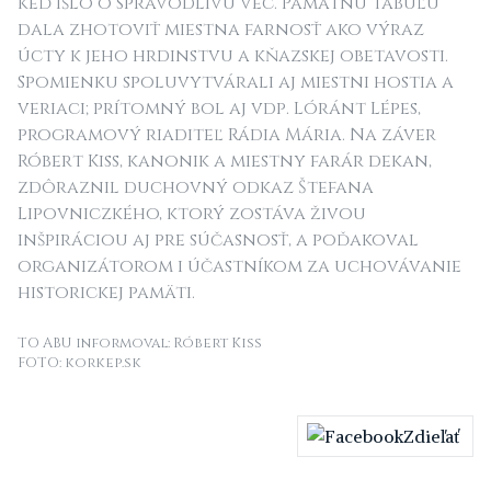
keď išlo o spravodlivú vec. Pamätnú tabuľu
dala zhotoviť miestna farnosť ako výraz
úcty k jeho hrdinstvu a kňazskej obetavosti.
Spomienku spoluvytvárali aj miestni hostia a
veriaci; prítomný bol aj vdp. Lóránt Lépes,
programový riaditeľ Rádia Mária. Na záver
Róbert Kiss, kanonik a miestny farár dekan,
zdôraznil duchovný odkaz Štefana
Lipovniczkého, ktorý zostáva živou
inšpiráciou aj pre súčasnosť, a poďakoval
organizátorom i účastníkom za uchovávanie
historickej pamäti.
TO ABU informoval: Róbert Kiss
FOTO: korkep.sk
Zdieľať