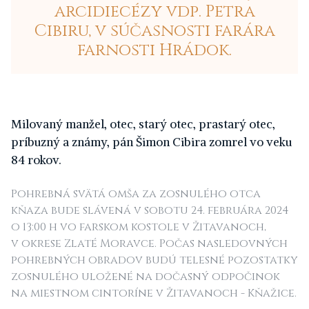
arcidiecézy vdp. Petra
Cibiru, v súčasnosti farára
farnosti Hrádok.
Milovaný manžel, otec, starý otec, prastarý otec,
príbuzný a známy, pán Šimon Cibira zomrel vo veku
84 rokov.
Pohrebná svätá omša za zosnulého otca
kňaza bude slávená v sobotu 24. februára 2024
o 13:00 h vo farskom kostole v Žitavanoch,
v okrese Zlaté Moravce. Počas nasledovných
pohrebných obradov budú telesné pozostatky
zosnulého uložené na dočasný odpočinok
na miestnom cintoríne v Žitavanoch - Kňažice.