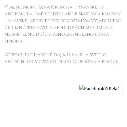
V mene Mons. Jána Oroscha, trnavského
arcibiskupa, emeritných arcibiskupov a kňazov
Trnavskej arcidiecézy, pozostalým vyjadrujeme
úprimnú sústrasť. V modlitbách myslíme na
nesmrteľnú dušu nášho zosnulého brata
Šimona.
Odpočinutie večné daj mu, Pane, a svetlo
večné nech mu svieti. Nech odpočíva v pokoji.
Zdieľať