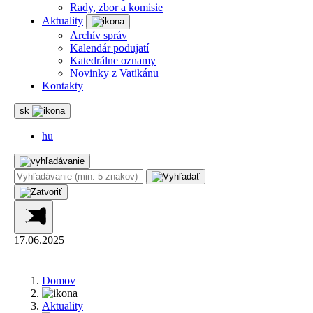
Rady, zbor a komisie
Aktuality
Archív správ
Kalendár podujatí
Katedrálne oznamy
Novinky z Vatikánu
Kontakty
sk
hu
17.06.2025
Domov
Aktuality