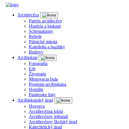
Arcidiecéza
Patrón arcidiecézy
História a biskupi
Schematizmy
Rehole
Pútnické miesta
Katedrála a baziliky
Budovy
Arcibiskup
Fotografia
Erb
Životopis
Menovacia bula
Program arcibiskupa
Homílie
Pastierske listy
Arcibiskupský úrad
Hovorca
Arcidiecézna kúria
Arcidiecézny tribunál
Arcidiecézny školský úrad
Katechetický úrad