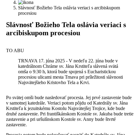
Slávnosť Božieho Tela oslávia veriaci s arcibiskupom
procesiou
S
lávnosť Božieho Tela oslávia veriaci s
arcibiskupom procesiou
TO ABU
TRNAVA 17. júna 2025 - V nedeľu 22. júna bude v
katedrálnom Chráme sv. Jána Krstiteľa slávená svätá
omša o 9:30 h, ktorá bude spojená s Eucharistickou
procesiou ulicami mesta Trnava pri príležitosti slávnosti
Najsvätejšieho Kristovho Tela a Krvi.
P
o svätej omši bude nasledovať procesia. Jej prvé zastavenie bude
v samotnej katedrále. Veriaci potom pôjdu od Katedrály sv. Jána
Krstiteľa k jezuitskému Kostolu Najsvätejšej Trojice, kde bude
druhé zastavenie. Pri františkánskom Kostole sv. Jakuba bude tretie
zastavenie a pri uršulínskom Kostole sv. Anny bude štvrté
zastavenie.
Procesia potom bude pokračovať naspäť do Katedrály sv. Jána