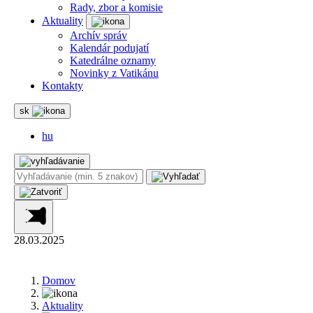
Rady, zbor a komisie
Aktuality
Archív správ
Kalendár podujatí
Katedrálne oznamy
Novinky z Vatikánu
Kontakty
sk
hu
28.03.2025
Domov
Aktuality