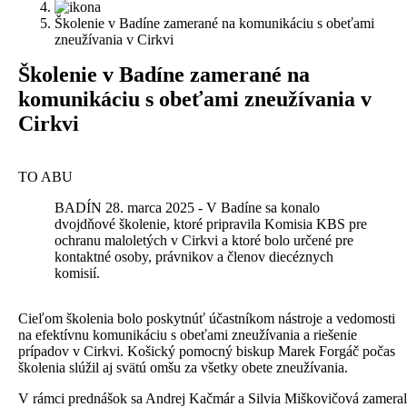
Školenie v Badíne zamerané na komunikáciu s obeťami
zneužívania v Cirkvi
Š
kolenie v Badíne zamerané na
komunikáciu s obeťami zneužívania v
Cirkvi
TO ABU
BADÍN 28. marca 2025 - V Badíne sa konalo
dvojdňové školenie, ktoré pripravila Komisia KBS pre
ochranu maloletých v Cirkvi a ktoré bolo určené pre
kontaktné osoby, právnikov a členov diecéznych
komisií.
C
ieľom školenia bolo poskytnúť účastníkom nástroje a vedomosti
na efektívnu komunikáciu s obeťami zneužívania a riešenie
prípadov v Cirkvi. Košický pomocný biskup Marek Forgáč počas
školenia slúžil aj svätú omšu za všetky obete zneužívania.
V rámci prednášok sa Andrej Kačmár a Silvia Miškovičová zameral