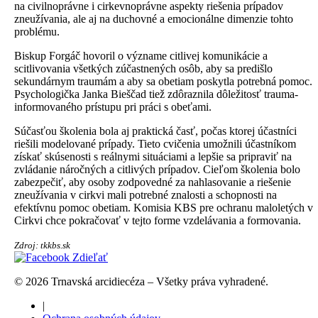
na civilnoprávne i cirkevnoprávne aspekty riešenia prípadov
zneužívania, ale aj na duchovné a emocionálne dimenzie tohto
problému.
Biskup Forgáč hovoril o význame citlivej komunikácie a
scitlivovania všetkých zúčastnených osôb, aby sa predišlo
sekundárnym traumám a aby sa obetiam poskytla potrebná pomoc.
Psychologička Janka Bieščad tiež zdôraznila dôležitosť trauma-
informovaného prístupu pri práci s obeťami.
Súčasťou školenia bola aj praktická časť, počas ktorej účastníci
riešili modelované prípady. Tieto cvičenia umožnili účastníkom
získať skúsenosti s reálnymi situáciami a lepšie sa pripraviť na
zvládanie náročných a citlivých prípadov. Cieľom školenia bolo
zabezpečiť, aby osoby zodpovedné za nahlasovanie a riešenie
zneužívania v cirkvi mali potrebné znalosti a schopnosti na
efektívnu pomoc obetiam. Komisia KBS pre ochranu maloletých v
Cirkvi chce pokračovať v tejto forme vzdelávania a formovania.
Zdroj: tkkbs.sk
Zdieľať
© 2026 Trnavská arcidiecéza – Všetky práva vyhradené.
|