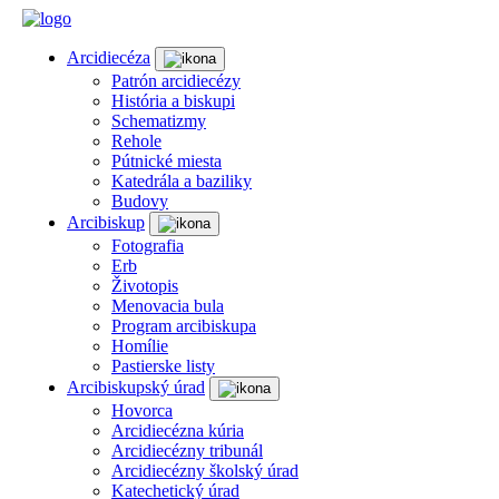
Arcidiecéza
Patrón arcidiecézy
História a biskupi
Schematizmy
Rehole
Pútnické miesta
Katedrála a baziliky
Budovy
Arcibiskup
Fotografia
Erb
Životopis
Menovacia bula
Program arcibiskupa
Homílie
Pastierske listy
Arcibiskupský úrad
Hovorca
Arcidiecézna kúria
Arcidiecézny tribunál
Arcidiecézny školský úrad
Katechetický úrad