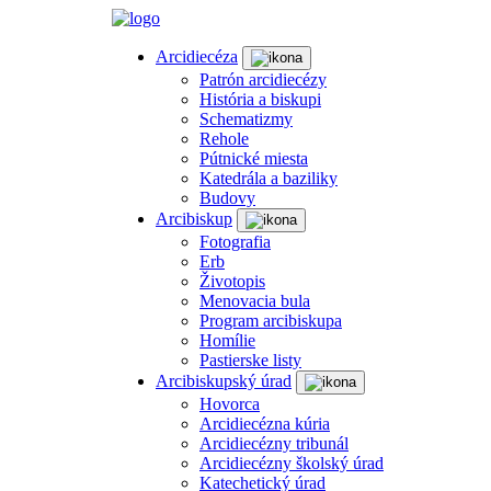
Arcidiecéza
Patrón arcidiecézy
História a biskupi
Schematizmy
Rehole
Pútnické miesta
Katedrála a baziliky
Budovy
Arcibiskup
Fotografia
Erb
Životopis
Menovacia bula
Program arcibiskupa
Homílie
Pastierske listy
Arcibiskupský úrad
Hovorca
Arcidiecézna kúria
Arcidiecézny tribunál
Arcidiecézny školský úrad
Katechetický úrad