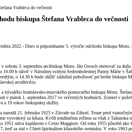
tefana Vrableca do večnosti
hodu biskupa Štefana Vrableca do večnosti
bra 2022 - Dnes si pripomíname 5. výročie odchodu biskupa Mons. 
bude v sobotu 3. septembra arcibiskup Mons. Ján Orosch obetovať za duš
o 16.00 h sláviť v Národnej svätyni Sedembolestnej Panny Márie v Šaštín
predtým, o 14.30 h bude slúžiť zádušnú pobožnosť pri hrobe biskupa M
lavskej arcidiecézy.
o a bývalého bratislavsko-trnavského pomocného biskupa Mons. Štefana
nosti v piatok 1. septembra 2017 vo večerných hodinách. Zomrel v po
va a 19 rokov biskupskej služby.
a narodil 21. februára 1925 v Závode na Záhorí. Tesne pred vianočným
e vysvätený za kňaza. Kvôli totalitnému režimu sa však z Talianska n
oku 1951 stáva kaplánom v Cesio Maggiore. Od roku 1955 pôsobil ako f
7, keď sa stal v Chieti špirituálom kňazského seminára. V roku 1963 