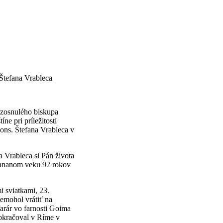
Štefana Vrableca
u zosnulého biskupa
e pri príležitosti
ons. Štefana Vrableca v
 Vrableca si Pán života
žehnanom veku 92 rokov
i sviatkami, 23.
emohol vrátiť na
arár vo farnosti Goima
pokračoval v Ríme v