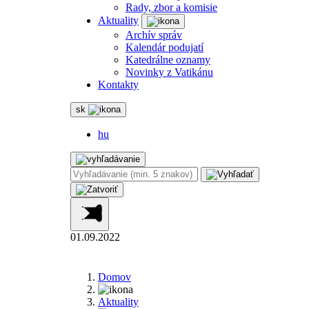
Rady, zbor a komisie
Aktuality
Archív správ
Kalendár podujatí
Katedrálne oznamy
Novinky z Vatikánu
Kontakty
sk
hu
01.09.2022
Domov
Aktuality