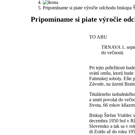
Pripomíname si piate výročie odchodu biskupa Š
Pripomíname si piate výročie odc
TO ABU
TRNAVA 1. septem
do večnosti.
Pri tejto príležitosti 
svätú omšu, ktorú bude 
Fatimskej soboty. Ešte 
Závode, na území Bratis
Titulárneho tasbaltskéh
a smrti povolal do več
života, 66 rokov kňazst
Biskup Štefan Vrablec s
decembra 1950 bol v Rím
Slovensko a tak sa v r
di Zoldo až do roku 195