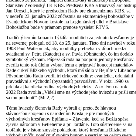
Stanislav Zvolenský TK KBS. Predseda KBS a trnavský arcibisku
Ján Orosch, ktorý je predsedom Rady pre ekumenizmus KBS, sa
v nedeľu 23. januára 2022 zúčastnia na ekumenickej bohoslužbe v
Evanjelickom Novom kostole na Legionárskej ulici v Bratislave.
Bohoslužbu bude v priamom prenose vysielať RTVS.
Tradičný termín konania Týždňa modlitieb za jednotu kresťanov je
na severnej pologuli od 18. do 25. januára. Tieto dni navrhol v roku
1908 Paul Wattson tak, aby modlitby prebiehali v dňoch medzi
sviatkami sv. Petra (Katedra) a sv. Pavla (Obrátenie), čo im dodalo
symbolický význam. Pápežská rada na podporu jednoty kresťanov
zverila tento rok úlohu vybrať tému a pripraviť koncept materiálov
Rade cirkví Blízkeho východu, ktorá má sídlo v Bejrúte v Libanone
Pôvodne túto Radu tvorili tri cirkevné rodiny: evanjelici, orientálni
pravoslávni a východní (byzantskí) pravoslávni. V roku 1990 sa
pridala aj katolícka rodina východných cirkví. Ako tému na rok
2022 Rada zvolila „Videli sme na východe jeho hviezdu a prišli sm
sa mu pokloniť" (Mt 2,2).
Tému hviezdy členovia Rady vybrali aj preto, že hlavnou
slávnosťou spojenou s narodením Krista je pre mnohých
východných kresťanov Epifánia – Zjavenie, keď sa Božia spása
zjavila národom v Betleheme a pri Jordáne. Toto sústredenie sa na
teofániu je v istom zmysle pokladom, ktorý kresťania Blízkeho
východu môžu ponúknuť svojim bratom a sestrám na celom svete,