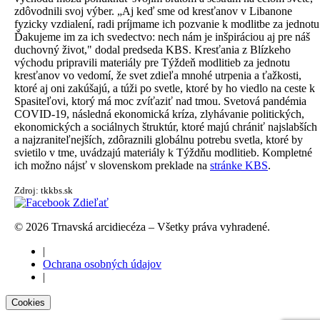
zdôvodnili svoj výber. „Aj keď sme od kresťanov v Libanone
fyzicky vzdialení, radi príjmame ich pozvanie k modlitbe za jednotu
Ďakujeme im za ich svedectvo: nech nám je inšpiráciou aj pre náš
duchovný život," dodal predseda KBS. Kresťania z Blízkeho
východu pripravili materiály pre Týždeň modlitieb za jednotu
kresťanov vo vedomí, že svet zdieľa mnohé utrpenia a ťažkosti,
ktoré aj oni zakúšajú, a túži po svetle, ktoré by ho viedlo na ceste k
Spasiteľovi, ktorý má moc zvíťaziť nad tmou. Svetová pandémia
COVID-19, následná ekonomická kríza, zlyhávanie politických,
ekonomických a sociálnych štruktúr, ktoré majú chrániť najslabších
a najzraniteľnejších, zdôraznili globálnu potrebu svetla, ktoré by
svietilo v tme, uvádzajú materiály k Týždňu modlitieb. Kompletné
ich možno nájsť v slovenskom preklade na
stránke KBS
.
Zdroj: tkkbs.sk
Zdieľať
© 2026 Trnavská arcidiecéza – Všetky práva vyhradené.
|
Ochrana osobných údajov
|
Cookies