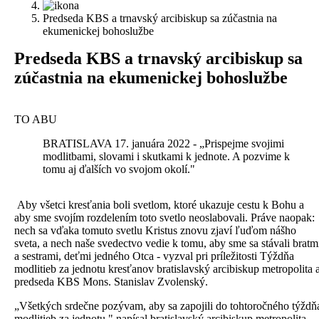
Predseda KBS a trnavský arcibiskup sa zúčastnia na
ekumenickej bohoslužbe
Predseda KBS a trnavský arcibiskup sa
zúčastnia na ekumenickej bohoslužbe
TO ABU
BRATISLAVA 17. januára 2022 - „Prispejme svojimi
modlitbami, slovami i skutkami k jednote. A pozvime k
tomu aj ďalších vo svojom okolí."
Aby všetci kresťania boli svetlom, ktoré ukazuje cestu k Bohu a
aby sme svojím rozdelením toto svetlo neoslabovali. Práve naopak:
nech sa vďaka tomuto svetlu Kristus znovu zjaví ľuďom nášho
sveta, a nech naše svedectvo vedie k tomu, aby sme sa stávali bratm
a sestrami, deťmi jedného Otca - vyzval pri príležitosti Týždňa
modlitieb za jednotu kresťanov bratislavský arcibiskup metropolita 
predseda KBS Mons. Stanislav Zvolenský.
„Všetkých srdečne pozývam, aby sa zapojili do tohtoročného týždň
modlitieb za jednotu," napísal bratislavský arcibiskup metropolita