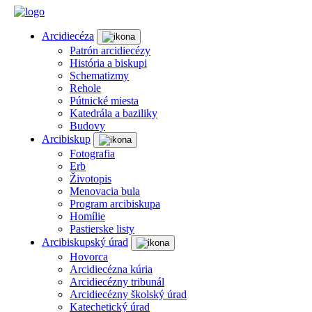
Arcidiecéza
Patrón arcidiecézy
História a biskupi
Schematizmy
Rehole
Pútnické miesta
Katedrála a baziliky
Budovy
Arcibiskup
Fotografia
Erb
Životopis
Menovacia bula
Program arcibiskupa
Homílie
Pastierske listy
Arcibiskupský úrad
Hovorca
Arcidiecézna kúria
Arcidiecézny tribunál
Arcidiecézny školský úrad
Katechetický úrad