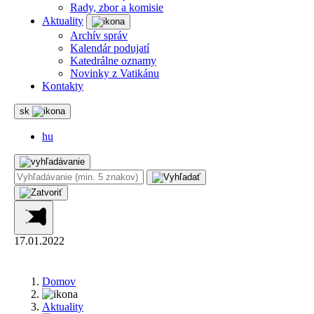
Rady, zbor a komisie
Aktuality
Archív správ
Kalendár podujatí
Katedrálne oznamy
Novinky z Vatikánu
Kontakty
sk
hu
17.01.2022
Domov
Aktuality