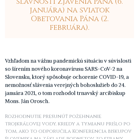
slávnosti Zjavenia Pána (6.
januára) na sviatok
Obetovania Pána (2.
februára).
Vzhľadom na vážnu pandemickú situáciu v súvislosti
so šírením nového koronavírusu SARS-CoV-2 na
Slovensku, ktorý spôsobuje ochorenie COVID-19, a
nemožnosť slávenia verejných bohoslužieb do 24.
januára 2021, o tom rozhodol trnavský arcibiskup
Mons. Ján Orosch.
Rozhodnutie presunúť požehnanie
trojkráľovej vody, kriedy a tymianu prišlo po
tom, ako to odporučila Konferencia biskupov
Slovenska na základe podnetov zo strany