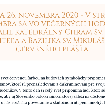
 26. novembra 2020 - V str
bra sa vo večerných ho
lil katedrálny Chrám Sv.
iteľa a Bazilika sv. Mikulá
červeného plášťa.
ý svet červenou farbou na budovách symbolicky pripomen
anov, ktorí sú prenasledovaní a diskriminovaní pre svoju 
učeníkov. V tento deň si celý svet pripomína ľudí, ktorí 
, aby aj Slovensko bolo krajinou, ktorej záleží na dôstoj
aj u nás rozšírilo povedomie o skutočnom utrpení mnohýc