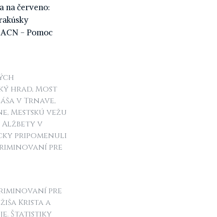
ia na červeno:
 rakúsky
ia ACN - Pomoc
ných
ký hrad, Most
láša v Trnave,
ne, Mestskú vežu
. Alžbety v
cky pripomenuli
kriminovaní pre
kriminovaní pre
žiša Krista a
e. Štatistiky