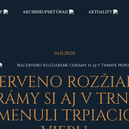
P
ARCIBISKUPSKÝ ÚRAD
AKTUALITY
26.11.2020
Načerveno rozžiarené chrámy si aj v Trnave pripo
ERVENO ROZŽIA
ÁMY SI AJ V TR
MENULI TRPIACI