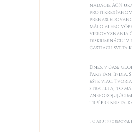
nadácie ACN uka
proti kresťanom,
prenasledovanou
málo alebo vôbec
vierovyznania č
diskrimináciu v 
častiach sveta k
Dnes, v čase gl
Pakistan, India,
ešte viac. Tvor
stratili aj to m
znepokojujúcimi 
trpí pre Krista, 
TO ABU informoval 