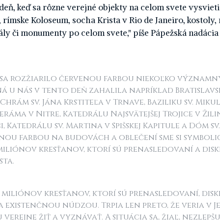
deň, keď sa rôzne verejné objekty na celom svete vysviet
 rímske Koloseum, socha Krista v Rio de Janeiro, kostoly,
ály či monumenty po celom svete," píše Pápežská nadác
 sa rozžiarilo červenou farbou niekoľko význam
ná u nás v tento deň zahalila napríklad Bratislavs
Chrám sv. Jána Krstiteľa v Trnave, Baziliku sv. Miku
eráma v Nitre, Katedrálu Najsvätejšej Trojice v Žili
i, Katedrálu sv. Martina v Spišskej Kapitule a Dóm sv
enou farbou na budovách a oblečení sme si symboli
 miliónov kresťanov, ktorí sú prenasledovaní a dis
sta.
00 miliónov kresťanov, ktorí sú prenasledovaní, dis
a existenčnou núdzou. Trpia len preto, že veria v Je
verejne žiť a vyznávať. A situácia sa, žiaľ, nezlepšuj