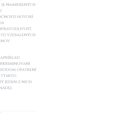
 je namierených
ac
očnosti hovorí
da
spravodlivosť,
ýchto vzdialených
anov.
napríklad
 diskriminovaní
íchodom opatrení
a týmito
dý jeden z nich
nádej.