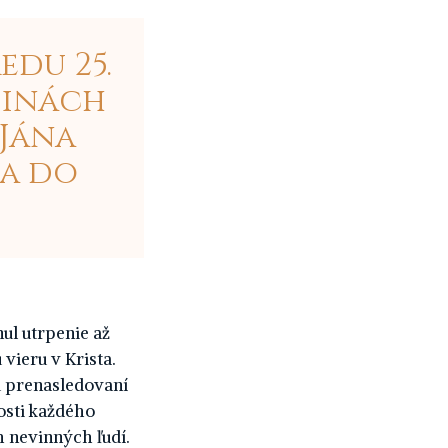
edu 25.
dinách
 Jána
ša do
ul utrpenie až
vieru v Krista.
sú prenasledovaní
nosti každého
h nevinných ľudí.