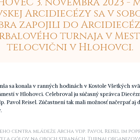
OVEC 3. novembra 2023 - 
skej Arcidiecézy sa v sobo
ra zapojili do Arcidiec
rbalového turnaja v Mest
telocvični v Hlohovci.
mša sa konala v ranných hodinách v Kostole Všetkých sv
mestí v Hlohovci. Celebroval ju súčasný správca Diecéz
p. Pavol Reisel. Zúčastnení tak mali možnosť načerpať aj
.
eho centra mládeže Archa vdp. Pavol Reisel im pop
 veľa gólov na oboch stranách. Turnaj organizov