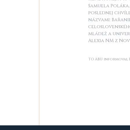
Samuela Poláka,
poslednej chvíl
názvami: Bařanie
celoslovenského
mládež a univerz
Alexia NM z No
TO ABU informoval P