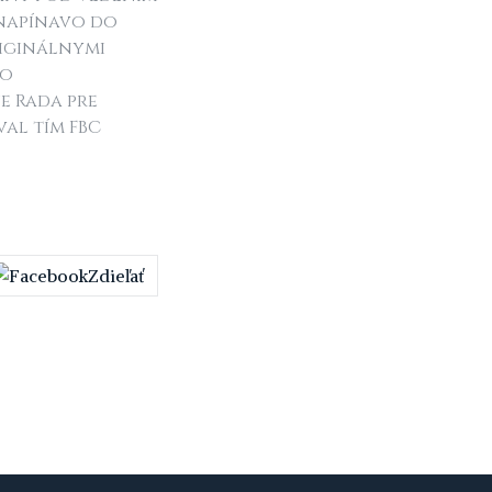
 napínavo do
riginálnymi
do
e Rada pre
val tím FBC
Zdieľať