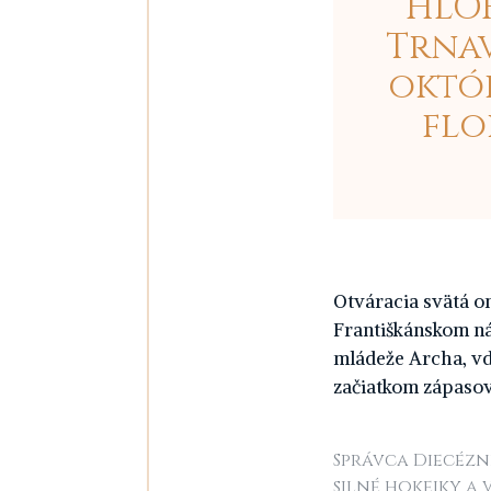
HLOH
Trnav
októb
flo
Otváracia svätá o
Františkánskom ná
mládeže Archa, vd
začiatkom zápasov
Správca Diecézn
silné hokejky a