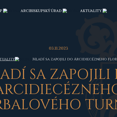
P
ARCIBISKUPSKÝ ÚRAD
AKTUALITY
03.11.2023
tuality
Mladí sa zapojili do Arcidiecézneho fl
ADÍ SA ZAPOJILI
ARCIDIECÉZNEH
RBALOVÉHO TUR