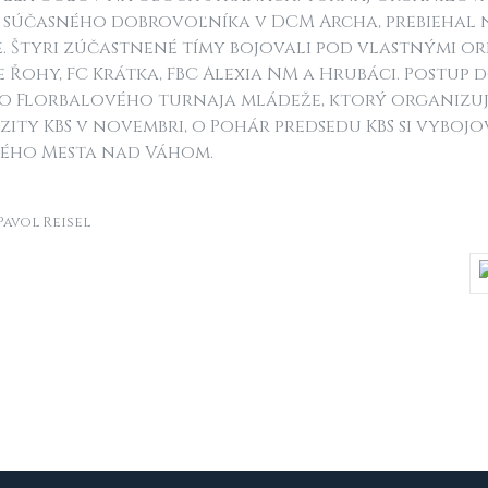
 súčasného dobrovoľníka v DCM Archa, prebiehal
e. Štyri zúčastnené tímy bojovali pod vlastnými o
 Řohy, FC Krátka, FBC Alexia NM a Hrubáci. Postup 
 Florbalového turnaja mládeže, ktorý organizuj
ity KBS v novembri, o Pohár predsedu KBS si vybojo
vého Mesta nad Váhom.
avol Reisel