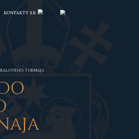
KONTAKTY
SK
orbalového turnaja
 DO
O
NAJA