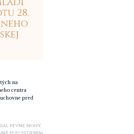
Mladí
tu 28.
ézneho
skej
ätých na
neho centra
 duchovne pred
rial pevné nohy,
aný pod vedením