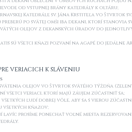
listi a dekani oblečení v omšových rúchach pôjdu 
rievode od vstupnej brány katedrály k oltáru;
trnavskej Katedrále sv. Jána Krstiteľa vo Štvrtok 
 preberú po svätej omši iba dekani, ktorí stanovia
svätých olejov z dekanských úradov do jednotliv
matis sú všetci kňazi pozvaní na agapé do jedálne A
PRE VERIACICH K SLÁVENIU
s
 svätenia olejov vo Štvrtok svätého týždňa (Zelený
í všetci veriaci, ktorí majú záujem zúčastniť sa;
všetkých ľudí dobrej vôle, aby sa s vierou zúčast
u všetkých kňazov;
ní lavíc prosíme ponechať voľné miesta rezervova
edrály.