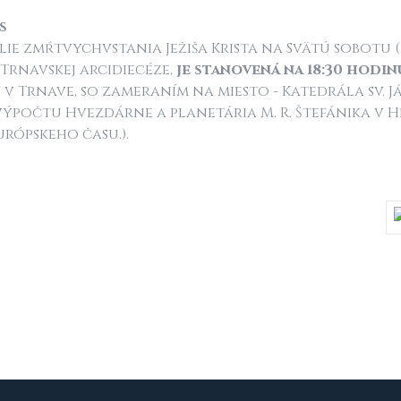
s
ílie zmŕtvychvstania Ježiša Krista na Svätú sobotu (
Trnavskej arcidiecéze,
je stanovená na 18:30 hodin
 v Trnave, so zameraním na miesto - Katedrála sv. J
ýpočtu Hvezdárne a planetária M. R. Štefánika v Hl
rópskeho času.).