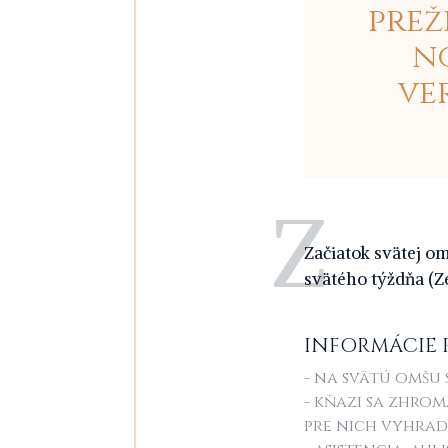
prež
n
ve
Z
ačiatok svätej om
svätého týždňa (Ze
INFORMÁCIE 
- na svätú omšu s
- kňazi sa zhrom
pre nich vyhra