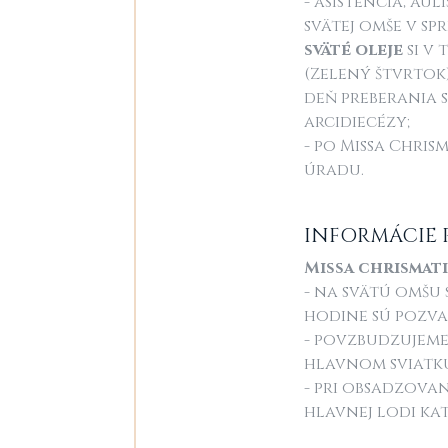
- asistencia, au
svätej omše v sp
sväté oleje
si v 
(Zelený štvrtok)
deň preberania 
arcidiecézy;
- po Missa Chris
úradu.
INFORMÁCIE 
Missa chrismati
- na svätú omšu
hodine sú pozvan
- povzbudzujeme 
hlavnom sviatk
- pri obsadzova
hlavnej lodi kat