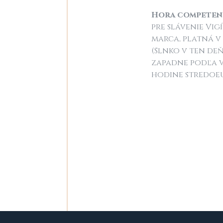
Hora competen
pre slávenie Vig
marca, platná v 
(Slnko v ten deň
zapadne podľa v
hodine stredoeu