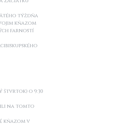
na začiatku
svätého týždňa
 svojim kňazom
ých farností
rcibiskupského
 štvrtok) o 9:30
nili na tomto
né kňazom v