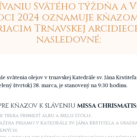
ívaniu Svätého týždňa a V
oci 2024 oznamuje kňazom
riacim Trnavskej arcidiec
nasledovné:
še svätenia olejov v trnavskej Katedrále sv. Jána Krstiteľa
lený štvrtok) 28. marca, je stanovený na 9:30 hodinu.
PRE KŇAZOV K SLÁVENIU
MISSA CHRISMATIS
i treba priniesť albu a bielu štólu;
aždia priamo v Katedrále sv. Jána Krstiteľa a usadi
dených;