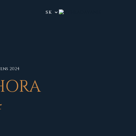
SK
ens 2024
 HORA
4