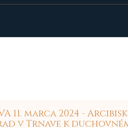
A 11. marca 2024 - Arcibis
rad v Trnave k duchovné