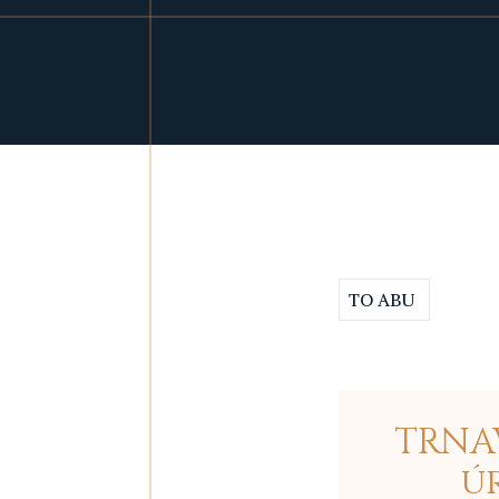
TO ABU
TRNAV
ú