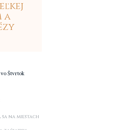
eľkej
 a
ézy
 vo Štvrtok
:
a sa na miestach