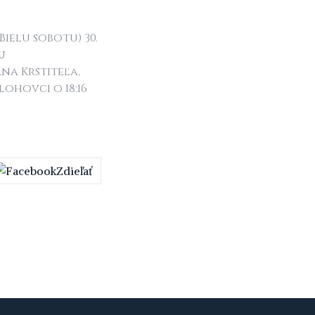
Bielu sobotu) 30.
u
ána Krstiteľa,
ohovci o 18:16
Zdieľať