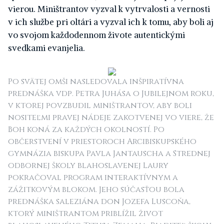
vierou. Miništrantov vyzval k vytrvalosti a vernosti
v ich službe pri oltári a vyzval ich k tomu, aby boli aj
vo svojom každodennom živote autentickými
svedkami evanjelia.
Po svätej omši nasledovala inšpiratívna
prednáška vdp. Petra Juhása o Jubilejnom roku,
v ktorej povzbudil miništrantov, aby boli
nositeľmi pravej nádeje zakotvenej vo viere, že
Boh koná za každých okolností. Po
občerstvení v priestoroch Arcibiskupského
gymnázia biskupa Pavla Jantauscha a Strednej
odbornej školy blahoslavenej Laury
pokračoval program interaktívnym a
zážitkovým blokom. Jeho súčasťou bola
prednáška saleziána don Jozefa Luscoňa,
ktorý miništrantom priblížil život