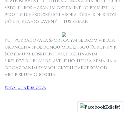
blahoslaveného Titusa Zemana. Riaditeľ školy
vsdp. Ľuboš Hašan im okrem iného priblížil aj
prostredie školského laboratória, kde kedysi
učil aj blahoslavený Titus Zeman.
Púť pokračovala športovým blokom a bola
ukončená spoločnou modlitbou Korunky k
Božiemu milosrdenstvu, požehnaním
s relikviou blahoslaveného Titusa Zemana a
odovzdaním symbolických darčekov od
arcibiskupa Oroscha.
Foto: Júlia Kubicová
Zdieľať