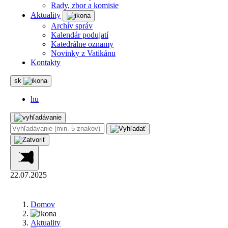
Rady, zbor a komisie
Aktuality
Archív správ
Kalendár podujatí
Katedrálne oznamy
Novinky z Vatikánu
Kontakty
sk
hu
22.07.2025
Domov
Aktuality