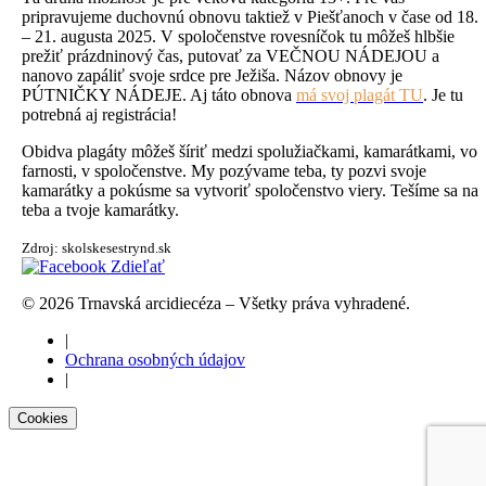
pripravujeme duchovnú obnovu taktiež v Piešťanoch v čase od 18.
– 21. augusta 2025. V spoločenstve rovesníčok tu môžeš hlbšie
prežiť prázdninový čas, putovať za VEČNOU NÁDEJOU a
nanovo zapáliť svoje srdce pre Ježiša. Názov obnovy je
PÚTNIČKY NÁDEJE. Aj táto obnova
má svoj plagát TU
. Je tu
potrebná aj registrácia!
Obidva plagáty môžeš šíriť medzi spolužiačkami, kamarátkami, vo
farnosti, v spoločenstve. My pozývame teba, ty pozvi svoje
kamarátky a pokúsme sa vytvoriť spoločenstvo viery. Tešíme sa na
teba a tvoje kamarátky.
Zdroj: skolskesestrynd.sk
Zdieľať
© 2026 Trnavská arcidiecéza – Všetky práva vyhradené.
|
Ochrana osobných údajov
|
Cookies