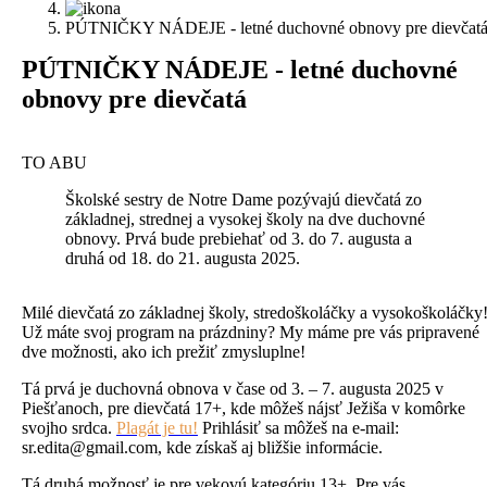
PÚTNIČKY NÁDEJE - letné duchovné obnovy pre dievčat
PÚTNIČKY NÁDEJE - letné duchovné
obnovy pre dievčatá
TO ABU
Školské sestry de Notre Dame pozývajú dievčatá zo
základnej, strednej a vysokej školy na dve duchovné
obnovy. Prvá bude prebiehať od 3. do 7. augusta a
druhá od 18. do 21. augusta 2025.
Milé dievčatá zo základnej školy, stredoškoláčky a vysokoškoláčky
Už máte svoj program na prázdniny? My máme pre vás pripravené
dve možnosti, ako ich prežiť zmysluplne!
Tá prvá je duchovná obnova v čase od 3. – 7. augusta 2025 v
Piešťanoch, pre dievčatá 17+, kde môžeš nájsť Ježiša v komôrke
svojho srdca.
Plagát je tu!
Prihlásiť sa môžeš na e-mail:
sr.edita@gmail.com, kde získaš aj bližšie informácie.
Tá druhá možnosť je pre vekovú kategóriu 13+. Pre vás