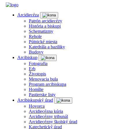
Arcidiecéza
Patrón arcidiecézy
História a biskupi
Schematizmy
Rehole
Pútnické miesta
Katedrála a baziliky
Budovy
Arcibiskup
Fotografia
Erb
Životopis
Menovacia bula
Program arcibiskupa
Homílie
Pastierske listy
Arcibiskupský úrad
Hovorca
Arcidiecézna kúria
Arcidiecézny tribunál
Arcidiecézny školský úrad
Katechetický úrad