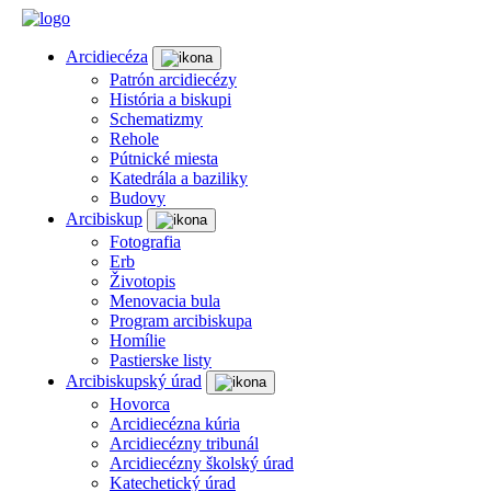
Arcidiecéza
Patrón arcidiecézy
História a biskupi
Schematizmy
Rehole
Pútnické miesta
Katedrála a baziliky
Budovy
Arcibiskup
Fotografia
Erb
Životopis
Menovacia bula
Program arcibiskupa
Homílie
Pastierske listy
Arcibiskupský úrad
Hovorca
Arcidiecézna kúria
Arcidiecézny tribunál
Arcidiecézny školský úrad
Katechetický úrad