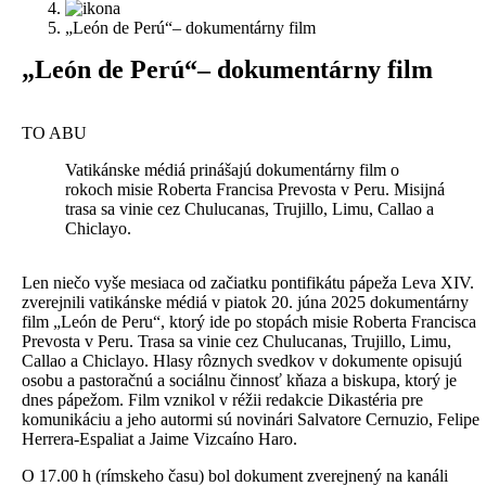
„León de Perú“– dokumentárny film
„León de Perú“– dokumentárny film
TO ABU
Vatikánske médiá prinášajú dokumentárny film o
rokoch misie Roberta Francisa Prevosta v Peru. Misijná
trasa sa vinie cez Chulucanas, Trujillo, Limu, Callao a
Chiclayo.
Len niečo vyše mesiaca od začiatku pontifikátu pápeža Leva XIV.
zverejnili vatikánske médiá v piatok 20. júna 2025 dokumentárny
film „León de Peru“, ktorý ide po stopách misie Roberta Francisca
Prevosta v Peru. Trasa sa vinie cez Chulucanas, Trujillo, Limu,
Callao a Chiclayo. Hlasy rôznych svedkov v dokumente opisujú
osobu a pastoračnú a sociálnu činnosť kňaza a biskupa, ktorý je
dnes pápežom. Film vznikol v réžii redakcie Dikastéria pre
komunikáciu a jeho autormi sú novinári Salvatore Cernuzio, Felipe
Herrera-Espaliat a Jaime Vizcaíno Haro.
O 17.00 h (rímskeho času) bol dokument zverejnený na kanáli