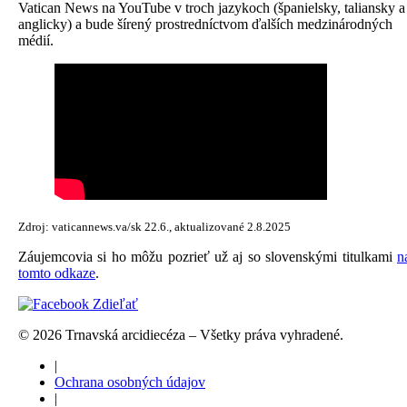
Vatican News na YouTube v troch jazykoch (španielsky, taliansky a
anglicky) a bude šírený prostredníctvom ďalších medzinárodných
médií.
Zdroj: vaticannews.va/sk 22.6., aktualizované 2.8.2025
Záujemcovia si ho môžu pozrieť už aj so slovenskými titulkami
n
tomto odkaze
.
Zdieľať
© 2026 Trnavská arcidiecéza – Všetky práva vyhradené.
|
Ochrana osobných údajov
|