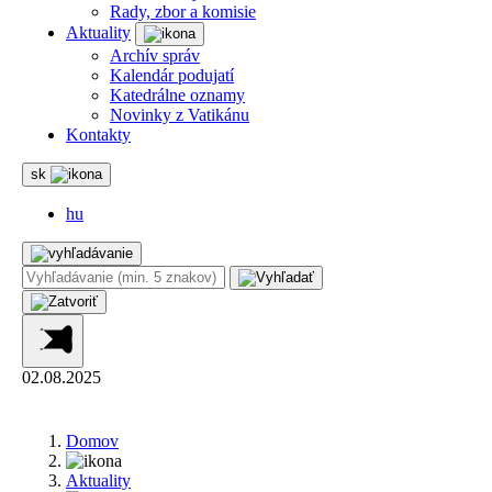
Rady, zbor a komisie
Aktuality
Archív správ
Kalendár podujatí
Katedrálne oznamy
Novinky z Vatikánu
Kontakty
sk
hu
02.08.2025
Domov
Aktuality