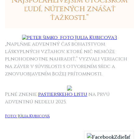
najspoľahlivejším útočiskom
ľudí, nútených znášať
ťažkosti.“
„Naplňme adventný čas bohatstvom
láskyplných vzťahov, ktoré nič nemôže
plnohodnotne nahradiť,“ vyzvali veriacich
na záver v súvislosti s otvorením sŕdc a
znovuobjavením Božej prítomnosti.
Plné znenie
pastierskeho listu
na Prvú
adventnú nedeľu 2025.
Foto: Júlia Kubicová
Zdieľať