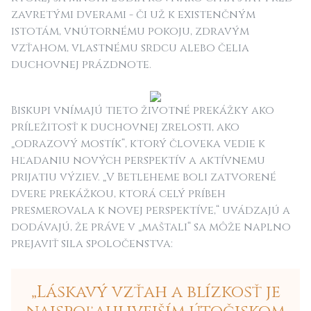
zavretými dverami - či už k existenčným
istotám, vnútornému pokoju, zdravým
vzťahom, vlastnému srdcu alebo čelia
duchovnej prázdnote.
Biskupi vnímajú tieto životné prekážky ako
príležitosť k duchovnej zrelosti, ako
„odrazový mostík“, ktorý človeka vedie k
hľadaniu nových perspektív a aktívnemu
prijatiu výziev. „V Betleheme boli zatvorené
dvere prekážkou, ktorá celý príbeh
presmerovala k novej perspektíve,“ uvádzajú a
dodávajú, že práve v „maštali“ sa môže naplno
prejaviť sila spoločenstva:
„Láskavý vzťah a blízkosť je