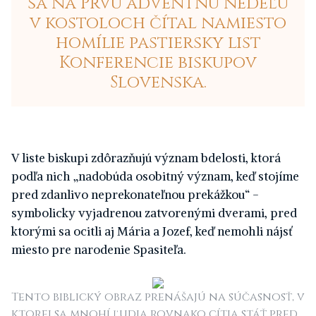
sa na Prvú adventnú nedeľu
v kostoloch čítal namiesto
homílie pastiersky list
Konferencie biskupov
Slovenska.
V
liste biskupi zdôrazňujú význam bdelosti, ktorá
podľa nich „nadobúda osobitný význam, keď stojíme
pred zdanlivo neprekonateľnou prekážkou“ -
symbolicky vyjadrenou zatvorenými dverami, pred
ktorými sa ocitli aj Mária a Jozef, keď nemohli nájsť
miesto pre narodenie Spasiteľa.
Tento biblický obraz prenášajú na súčasnosť, v
ktorej sa mnohí ľudia rovnako cítia stáť pred