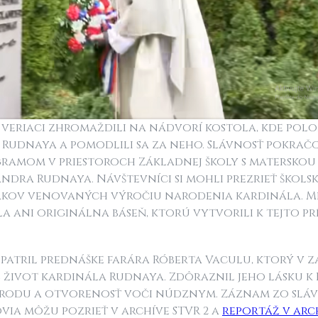
a veriaci zhromaždili na nádvorí kostola, kde polo
 Rudnaya a pomodlili sa za neho. Slávnosť pokrač
ramom v priestoroch Základnej školy s materskou
ndra Rudnaya. Návštevníci si mohli prezrieť školsk
akov venovaných výročiu narodenia kardinála. Me
 ani originálna báseň, ktorú vytvorili k tejto prí
 patril prednáške farára Róberta Vaculu, ktorý v
l život kardinála Rudnaya. Zdôraznil jeho lásku k
rodu a otvorenosť voči núdznym. Záznam zo slávn
via môžu pozrieť v archíve STVR 2 a
reportáž v arc