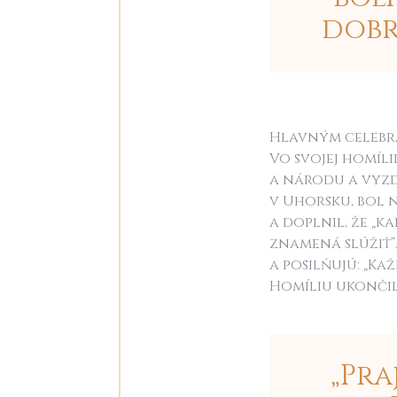
dobr
Hlavným celebra
Vo svojej homíl
a národu a vyzd
v Uhorsku, bol 
a doplnil, že „k
znamená slúžiť“.
a posilňujú: „Ka
Homíliu ukončil
„Pra