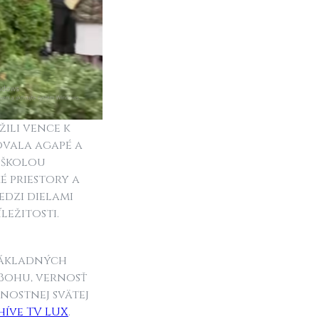
žili vence k
ovala agapé a
 školou
é priestory a
dzi dielami
ležitosti.
 základných
 Bohu, vernosť
ostnej svätej
híve TV LUX
.