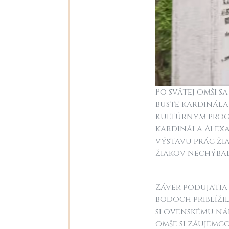
Po svätej omši s
buste kardinála
kultúrnym prog
kardinála Alexa
výstavu prác ži
žiakov nechýbala
Záver podujatia
bodoch priblíži
slovenskému ná
omše si záujemco