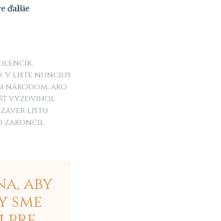
e ďalšie
olenčík,
 V liste nuncius
ým národom, ako
ášť vyzdvihol
záver listu
o zakončil
na, aby
y sme
i pre