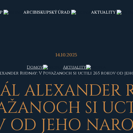
P
ARCIBISKUPSKÝ ÚRAD
AKTUALITY
14.10.2025
Domov
Aktuality
exander Rudnay: V Považanoch si uctili 265 rokov od je
ÁL ALEXANDER 
AŽANOCH SI UCTI
 OD JEHO NAR