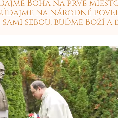
Dajme Boha na prvé miesto
údajme na národné pove
sami sebou, buďme Boží a ľ