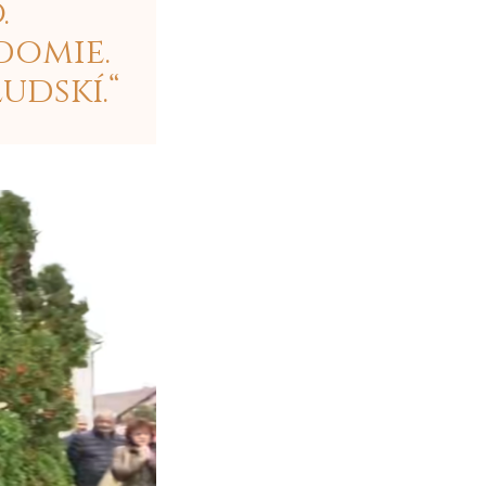
.
domie.
udskí.“