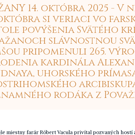
ANY 14. októbra 2025 - V 
 októbra si veriaci vo far
ole povýšenia Svätého kr
ažanoch slávnostnou sv
šou pripomenuli 265. výro
odenia kardinála Alexa
dnaya, uhorského prímas
ostrihomského arcibiskupa
namného rodáka z Považ
e miestny farár Róbert Vacula privítal pozvaných hostí a