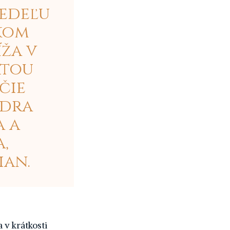
nedeľu
skom
íža v
ätou
čie
ndra
a a
,
ian.
 v krátkosti