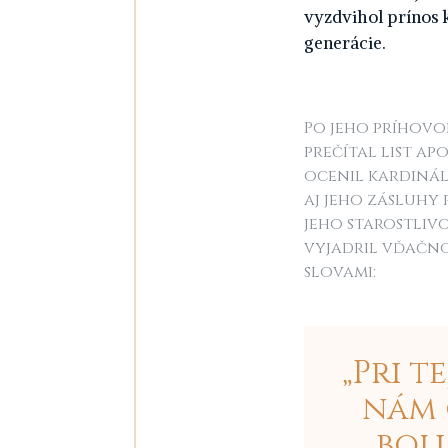
vyzdvihol prínos 
generácie.
Po jeho príhovor
prečítal list a
ocenil kardinál
aj jeho zásluhy
jeho starostliv
vyjadril vďačno
slovami:
„Pri t
nám 
boli