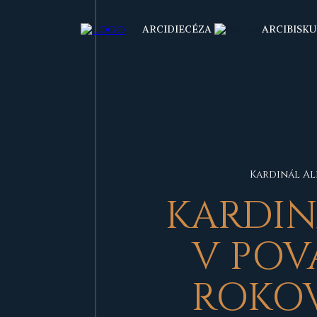
ARCIDIECÉZA
ARCIBISKU
Kardinál Al
KARDIN
V POV
ROKOV