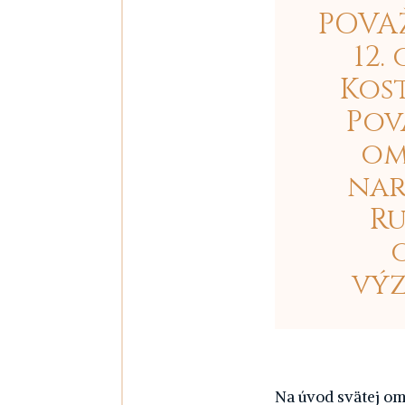
POVAŽ
12.
Kost
Pov
om
nar
Ru
výz
Na úvod svätej omš