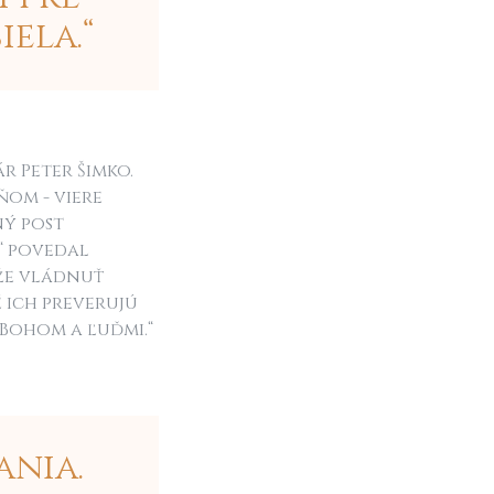
ela.“
 Peter Šimko.
ňom - viere
ný post
“ povedal
 že vládnuť
é ich preverujú
 Bohom a ľuďmi.“
ania.