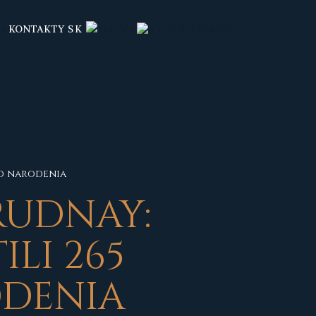
KONTAKTY
SK
ho narodenia
RUDNAY:
LI 265
ODENIA