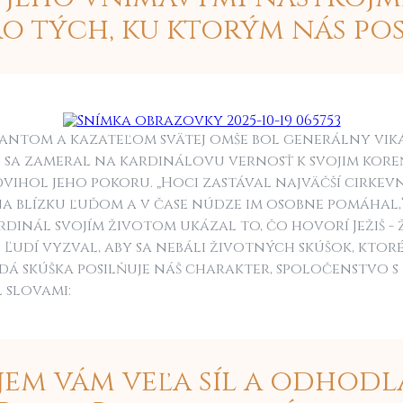
o tých, ku ktorým nás posi
ntom a kazateľom svätej omše bol generálny vikár
ii sa zameral na kardinálovu vernosť k svojim kore
vihol jeho pokoru. „Hoci zastával najväčší cirkev
na blízku ľuďom a v čase núdze im osobne pomáhal,
ardinál svojím životom ukázal to, čo hovorí Ježiš -
 Ľudí vyzval, aby sa nebáli životných skúšok, ktor
ždá skúška posilňuje náš charakter, spoločenstvo s
 slovami:
jem vám veľa síl a odhodl