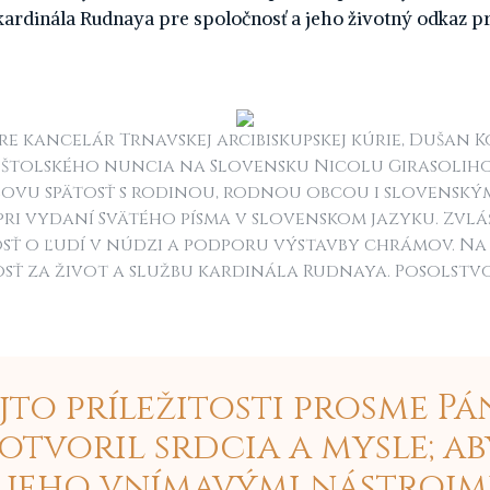
kardinála Rudnaya pre spoločnosť a jeho životný odkaz pr
e kancelár Trnavskej arcibiskupskej kúrie, Dušan K
poštolského nuncia na Slovensku Nicolu Girasoliho.
ovu spätosť s rodinou, rodnou obcou i slovensk
 pri vydaní Svätého písma v slovenskom jazyku. Zvl
osť o ľudí v núdzi a podporu výstavby chrámov. Na 
sť za život a službu kardinála Rudnaya. Posolstv
ejto príležitosti prosme Pá
otvoril srdcia a mysle; ab
 jeho vnímavými nástrojm