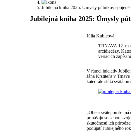
Jubilejná kniha 2025: Úmysly pútnikov spojené 
J
ubilejná kniha 2025: Úmysly pút
Júlia Kubicová
TRNAVA 12. marca
arcidiecézy, Kate
veriacich zapísan
V
rámci iniciatív Jubil
Jána Krstiteľa v Trnave
katedrále slúži svätá om
„Obeta svätej omše má n
prinášajú so sebou svoje 
skutočnosti ich prirodz
podujatí Jubilejného ro