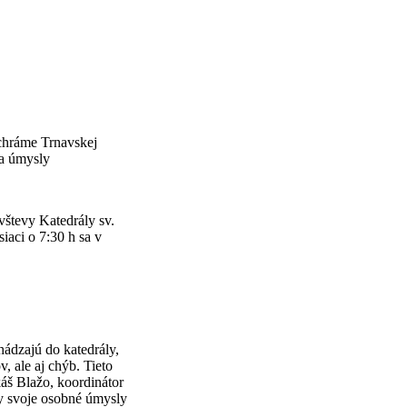
chráme Trnavskej
na úmysly
vštevy Katedrály sv.
iaci o 7:30 h sa v
hádzajú do katedrály,
v, ale aj chýb. Tieto
káš Blažo, koordinátor
by svoje osobné úmysly