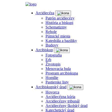
Arcidiecéza
Patrón arcidiecézy
História a biskupi
Schematizmy
Rehole
Pútnické miesta
Katedrála a baziliky
Budovy
Arcibiskup
Fotografia
Erb
Životopis
Menovacia bula
Program arcibiskupa
Homílie
Pastierske listy
Arcibiskupský úrad
Hovorca
Arcidiecézna kúria
Arcidiecézny tribunál
Arcidiecézny školský úrad
Katechetický úrad