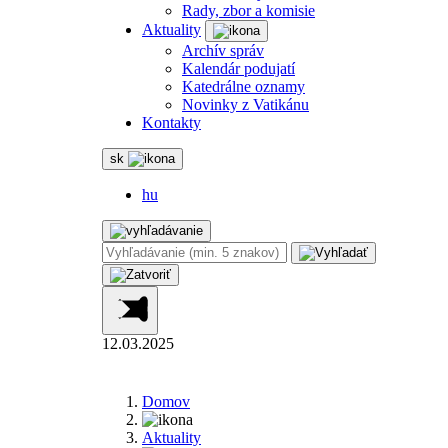
Rady, zbor a komisie
Aktuality
Archív správ
Kalendár podujatí
Katedrálne oznamy
Novinky z Vatikánu
Kontakty
sk
hu
12.03.2025
Domov
Aktuality