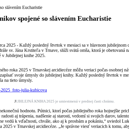
so slávením Eucharistie
nikov spojené so slávením Eucharistie
 2025 - Každý posledný štvrtok v mesiaci sa v hlavnom jubilejnom 
drále sv. Jána Krstiteľa v Trnave, slúži svätá omša, ktorá je obetovaná 
é v Jubilejnej knihe 2025.
ejného roka 2025 v Trnavskej arcidiecéze môžu veriaci počas osobnej ná
 zapísať svoje úmysly do jubilejnej knihy. Každý posledný štvrtok v mes
ša na tieto úmysly.
J
UBILEJNÁ KNIHA 2025 je umiestmená v prednej časti chrámu.
ekonečnú hodnotu. Pútnici, ktorí počas jubilejného roka hojnejšie pric
radosti aj trápenia, nadšenie aj starosti, vedomí si svojich darov, talento
ene vedú k vďačnosti, chvále, ako aj k prosbám a pokániu,“ uviedol Lu
ka 2025 v Trnavskej arcidiecéze. „Je správne viesť veriacich k tomu, a