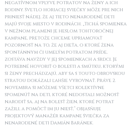
negatívnom vplyve potratov na ženy a ich
rodiny. Svetlo horiacej sviečky môže pre nich
priniesť nádej, že aj tieto nenarodené deti
majú svoje miesto v rodinách
. „Tichá spomienka
v nežnom plameni je heslom tohtoročnej
kampane, pretože chceme upriamovať
pozornosť na to, že aj dieťa, o ktoré žena
spontánnym či umelým potratom príde,
zostáva navždy v jej spomienkach a srdci. Je
potrebné hovoriť o bolesti a smútku, ktorými
si ženy prechádzajú, aby sa s touto obrovskou
stratou dokázali ľahšie vyrovnať. Práve 2.
novembra si môžeme všetci kolektívne
spomenúť na deti, ktoré nedostali možnosť
narodiť sa, aj na bolesť žien, ktoré potrat
zažili, a pomôcť im ju niesť,“
objasňuje
projektový manažér kampane Sviečka za
nenarodené deti Damián Baránek.