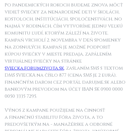
Po pandemických rokoch budeme znova môcť
vidieť sviečky za nenarodené deti v školách,
kostoloch, inštitúciách, spoločenstvách, no
najmä v rodinách, čím vytvoríme jednu veľkú
komunitu ľudí, ktorým záleží na živote.
Kampaň vrcholí 2. novembra v Deň spomienky
na zosnulých. Kampaň je možné podporiť
kúpou sviečky v mieste predaja, zapálením
virtuálnej sviečky na stránke
sviecka.forumzivota.sk
, zaslaním SMS s textom
DMS SVIECKA na číslo 877 (cena SMS je 2 eurá),
finančným darom cez portál darujme.sk alebo
bankovým prevodom na účet IBAN SK 0900 0000
0050 3335 7295.
Výnos z kampane použijeme na činnosť
a finančnú stabilitu Fóra života, a to
predovšetkým na - manažérske a odborné