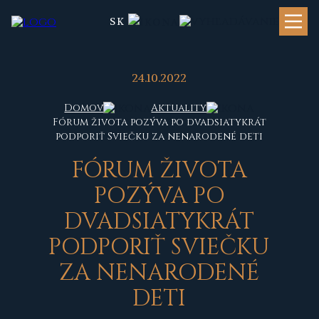
SK
24.10.2022
Domov
Aktuality
Fórum života pozýva po dvadsiatykrát
podporiť Sviečku za nenarodené deti
FÓRUM ŽIVOTA
POZÝVA PO
DVADSIATYKRÁT
PODPORIŤ SVIEČKU
ZA NENARODENÉ
DETI