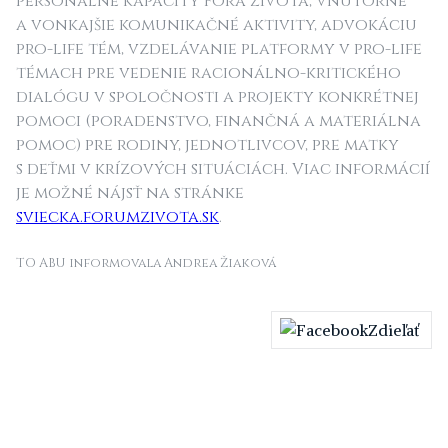
personálne kapacity Fóra života, vnútorné
a vonkajšie komunikačné aktivity, advokáciu
pro-life tém, vzdelávanie platformy v pro-life
témach pre vedenie racionálno-kritického
dialógu v spoločnosti a projekty konkrétnej
pomoci (poradenstvo, finančná a materiálna
pomoc) pre rodiny, jednotlivcov, pre matky
s deťmi v krízových situáciách. Viac informácií
je možné nájsť na stránke
sviecka.forumzivota.sk
.
TO ABU informovala Andrea Žiaková
Zdieľať