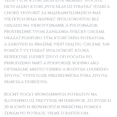
teda tých, ktorí „hlas ešte nemajú“ (počaté
deti) alebo ktorí „svoj hlas už stratili“ (starí a
chorí). Hovoriť za najzraniteľnejších nás
všetkých spája naprieč spoločnosťou bez
ohľadu na vierovyznanie a svetonázor.
Prostredníctvom zapálenia sviečky chceme
ukázať podporu tým, ktorí trpia potratom,
a zároveň sa snažíme viesť dialóg. Chceme tak
pomôcť vytvárať spoločnosť, ktorá
rešpektuje ľudský život od počatia po
prirodzenú smrť a podporuje rodinu ako
optimálne miesto vzniku a rozvoja ľudského
života,“
vysvetľuje predsedníčka Fóra života
Marcela Dobešová.
Ročný počet spontánnych potratov na
Slovensku už prevyšuje interrupcie. Zo svojich
20 ročných skúseností konkrétnej pomoci
ženám po potrate, vieme o rastúcom