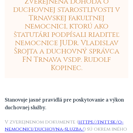
zverejnená dohoda o
duchovnej starostlivosti v
Trnavskej fakultnej
nemocnici, ktorú ako
štatutári podpísali riaditeľ
nemocnice JUDr. Vladislav
Šrojta a duchovný správca
FN Trnava vsdp. Rudolf
Kopinec.
Stanovuje jasné pravidlá pre poskytovanie a výkon
duchovnej služby.
V zverejnenom dokumente (
https://fntt.sk/o-
nemocnici/duchovna-sluzba/
) sú okrem iného