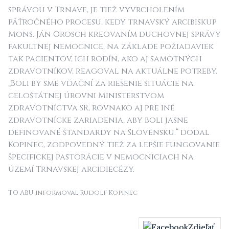
správou v Trnave, je tiež vyvrcholením
päťročného procesu, kedy trnavský arcibiskup
Mons. Ján Orosch kreovaním duchovnej správy
fakultnej nemocnice, na základe požiadaviek
tak pacientov, ich rodín, ako aj samotných
zdravotníkov, reagoval na aktuálne potreby.
„Boli by sme vďační za riešenie situácie na
celoštátnej úrovni Ministerstvom
zdravotníctva SR, rovnako aj pre iné
zdravotnícke zariadenia, aby boli jasne
definované štandardy na Slovensku.“ dodal
Kopinec, zodpovedný tiež za lepšie fungovanie
špecifickej pastorácie v nemocniciach na
území Trnavskej arcidiecézy.
TO ABU informoval Rudolf Kopinec
Zdieľať