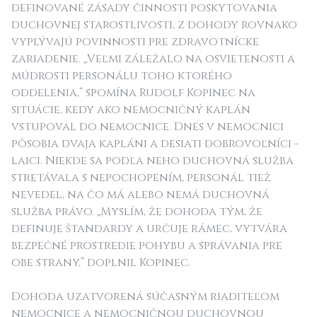
definované zásady činnosti poskytovania
duchovnej starostlivosti, z dohody rovnako
vyplývajú povinnosti pre zdravotnícke
zariadenie. „Veľmi záležalo na osvietenosti a
múdrosti personálu toho ktorého
oddelenia,“ spomína Rudolf Kopinec na
situácie, kedy ako nemocničný kaplán
vstupoval do nemocnice. Dnes v nemocnici
pôsobia dvaja kapláni a desiati dobrovoľníci -
laici. Niekde sa podľa neho duchovná služba
stretávala s nepochopením, personál tiež
nevedel, na čo má alebo nemá duchovná
služba právo. „Myslím, že dohoda tým, že
definuje štandardy a určuje rámec, vytvára
bezpečné prostredie pohybu a správania pre
obe strany,“ doplnil Kopinec.
Dohoda uzatvorená súčasným riaditeľom
nemocnice a nemocničnou duchovnou