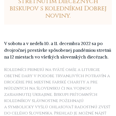
stretnutím diecéznych
biskupov s koledníkmi Dobrej
noviny.
V sobotu a v nedeľu 10. a 11. decembra 2022 sa po
dvojročnej prestávke spôsobenej pandémiou stretnú
na 12 miestach vo všetkých slovenských diecézach.
Koledníci prinesú na sväté omše a liturgie
obetné dary v podobe trvanlivých potravín a
drogérie pre miestne farské charity a pre
núdznych na Slovensku či na vojnou
zasiahnutej Ukrajine. Biskupi prítomných
koledníkov slávnostne požehnajú
a symbolicky vyšlú ohlasovať radostnú zvesť
do celého Slovenska. Prehľad je možné nájsť