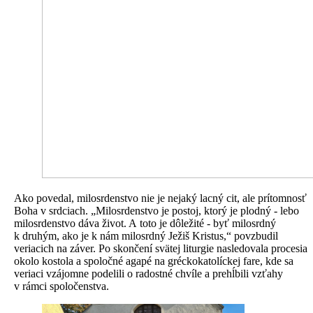
Ako povedal, milosrdenstvo nie je nejaký lacný cit, ale prítomnosť
Boha v srdciach. „Milosrdenstvo je postoj, ktorý je plodný - lebo
milosrdenstvo dáva život. A toto je dôležité - byť milosrdný
k druhým, ako je k nám milosrdný Ježiš Kristus,“ povzbudil
veriacich na záver. Po skončení svätej liturgie nasledovala procesia
okolo kostola a spoločné agapé na gréckokatolíckej fare, kde sa
veriaci vzájomne podelili o radostné chvíle a prehĺbili vzťahy
v rámci spoločenstva.