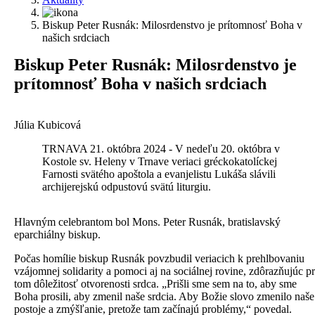
Biskup Peter Rusnák: Milosrdenstvo je prítomnosť Boha v
našich srdciach
B
iskup Peter Rusnák: Milosrdenstvo je
prítomnosť Boha v našich srdciach
Júlia Kubicová
TRNAVA 21. októbra 2024 - V nedeľu 20. októbra v
Kostole sv. Heleny v Trnave veriaci gréckokatolíckej
Farnosti svätého apoštola a evanjelistu Lukáša slávili
archijerejskú odpustovú svätú liturgiu.
H
lavným celebrantom bol Mons. Peter Rusnák, bratislavský
eparchiálny biskup.
Počas homílie biskup Rusnák povzbudil veriacich k prehlbovaniu
vzájomnej solidarity a pomoci aj na sociálnej rovine, zdôrazňujúc pr
tom dôležitosť otvorenosti srdca. „Prišli sme sem na to, aby sme
Boha prosili, aby zmenil naše srdcia. Aby Božie slovo zmenilo naše
postoje a zmýšľanie, pretože tam začínajú problémy,“ povedal.