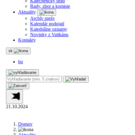
Katechetický úrad
Rady, zbor a komisie
Aktuality
Archív správ
Kalendár podujatí
Katedrálne oznamy
Novinky z Vatikánu
Kontakty
sk
hu
21.10.2024
Domov
Aktuality