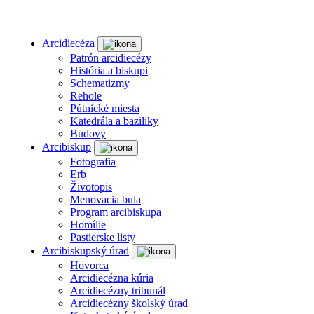
Arcidiecéza
Patrón arcidiecézy
História a biskupi
Schematizmy
Rehole
Pútnické miesta
Katedrála a baziliky
Budovy
Arcibiskup
Fotografia
Erb
Životopis
Menovacia bula
Program arcibiskupa
Homílie
Pastierske listy
Arcibiskupský úrad
Hovorca
Arcidiecézna kúria
Arcidiecézny tribunál
Arcidiecézny školský úrad