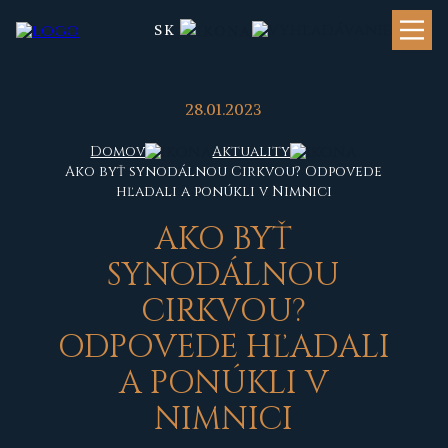
SK
28.01.2023
Domov
Aktuality
Ako byť synodálnou Cirkvou? Odpovede
hľadali a ponúkli v Nimnici
A
KO BYŤ
SYNODÁLNOU
CIRKVOU?
ODPOVEDE HĽADALI
A PONÚKLI V
NIMNICI