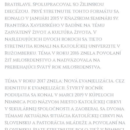
Bratislave. Spolupracoval so Žilinskou
diecézou. Prvé stretnutie tohto formátu sa
konalo v januári 2015 v Kňazskom seminári sv.
Františka Xaverského v Badíne na tému
Zasvätený život a kultúra života. V
nasledujúcich dvoch rokoch sa tieto
stretnutia konali na Katolíckej univerzite v
Ružomberku. Téma v roku 2016 znela Povolaní
žiť milosrdenstvo a nadväzovala na
prebiehajúci Svätý rok milosrdenstva.
Téma v roku 2017 znela: Nová evanjelizácia. Cez
identitu k evanjelizácii. Štvrtý ročník
podujatia sa konal v marci 2019 v Kúpeľoch
Nimnica pod názvom Miesto Katolíckej cirkvi
v sekulárnej spoločnosti a zaoberal sa dvoma
témami Aktuálna situácia Katolíckej cirkvi na
Slovensku a Pastorácia mládeže a povolaní na
Slovensku. Piate stretnutie bolo tiež v Nimnici,