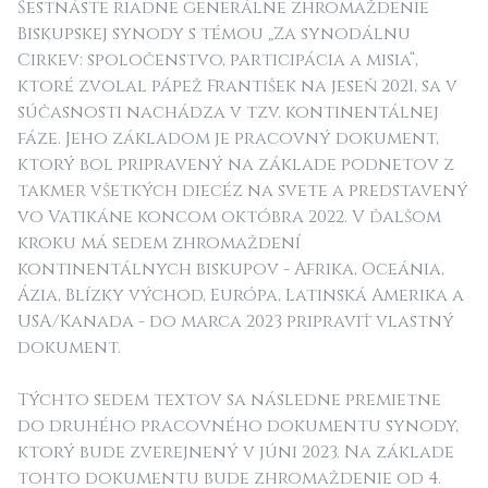
Šestnáste riadne generálne zhromaždenie
Biskupskej synody s témou „Za synodálnu
Cirkev: spoločenstvo, participácia a misia“,
ktoré zvolal pápež František na jeseň 2021, sa v
súčasnosti nachádza v tzv. kontinentálnej
fáze. Jeho základom je pracovný dokument,
ktorý bol pripravený na základe podnetov z
takmer všetkých diecéz na svete a predstavený
vo Vatikáne koncom októbra 2022. V ďalšom
kroku má sedem zhromaždení
kontinentálnych biskupov - Afrika, Oceánia,
Ázia, Blízky východ, Európa, Latinská Amerika a
USA/Kanada - do marca 2023 pripraviť vlastný
dokument.
Týchto sedem textov sa následne premietne
do druhého pracovného dokumentu synody,
ktorý bude zverejnený v júni 2023. Na základe
tohto dokumentu bude zhromaždenie od 4.