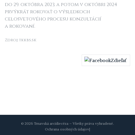
do 29. októbra 2023, a potom v októbri 2024
prvýkrát rokovať o výsledkoch
celosvetového procesu konzultácií
a rokovaní.
Zdroj: tkkbs.sk
Zdieľať
© 2026 Trnavská arcidiecéza – Všetky práva vyhradené.
Ochrana osobných údajov
|