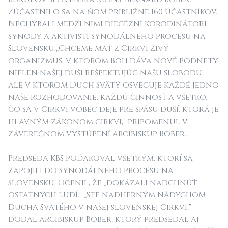
Zúčastnilo sa na ňom približne 160 účastníkov.
Nechýbali medzi nimi diecézni korodinátori
synody a aktivisti synodálneho procesu na
Slovensku.
„Chceme mať z Cirkvi živý
organizmus, v ktorom Boh dáva nové podnety
nielen našej duši rešpektujúc našu slobodu,
ale v ktorom Duch Svätý osvecuje každé jedno
naše rozhodovanie, každú činnosť a všetko,
čo sa v Cirkvi vôbec deje pre spásu duší, ktorá je
hlavným zákonom cirkvi,"
pripomenul v
záverečnom vystúpení arcibiskup Bober.
Predseda KBS poďakoval všetkým, ktorí sa
zapojili do synodálneho procesu na
Slovensku. Ocenil, že
„dokázali nadchnúť
ostatných ľudí." „Ste nadherným nádychom
Ducha Svätého v našej slovenskej Cirkvi,"
dodal arcibiskup Bober, ktorý predsedal aj