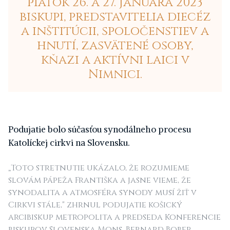
piatok 26. a 27. januára 2023
biskupi, predstavitelia diecéz
a inštitúcii, spoločenstiev a
hnutí, zasvätené osoby,
kňazi a aktívni laici v
Nimnici.
P
odujatie bolo súčasťou synodálneho procesu
Katolíckej cirkvi na Slovensku.
„Toto stretnutie ukázalo, že rozumieme
slovám pápeža Františka a jasne vieme, že
synodalita a atmosféra synody musí žiť v
Cirkvi stále,"
zhrnul podujatie košický
arcibiskup metropolita a predseda Konferencie
biskupov Slovenska Mons. Bernard Bober.