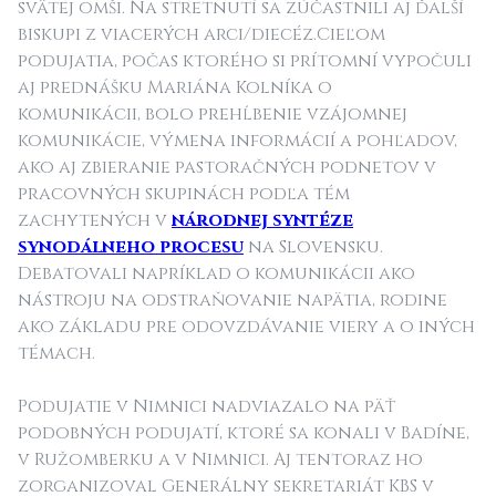
svätej omši. Na stretnutí sa zúčastnili aj ďalší
biskupi z viacerých arci/diecéz.Cieľom
podujatia, počas ktorého si prítomní vypočuli
aj prednášku Mariána Kolníka o
komunikácii, bolo prehĺbenie vzájomnej
komunikácie, výmena informácií a pohľadov,
ako aj zbieranie pastoračných podnetov v
pracovných skupinách podľa tém
zachytených v
národnej syntéze
synodálneho procesu
na Slovensku.
Debatovali napríklad o komunikácii ako
nástroju na odstraňovanie napätia, rodine
ako základu pre odovzdávanie viery a o iných
témach.
Podujatie v Nimnici nadviazalo na päť
podobných podujatí, ktoré sa konali v Badíne,
v Ružomberku a v Nimnici. Aj tentoraz ho
zorganizoval Generálny sekretariát KBS v