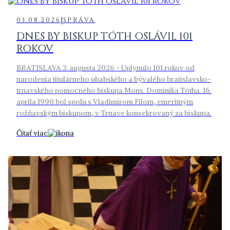
|
03.08.2026
SPRÁVA
DNES BY BISKUP TÓTH OSLÁVIL 101
ROKOV
BRATISLAVA 3. augusta 2026 - Uplynulo 101 rokov od
narodenia titulárneho ubabského a bývalého bratislavsko-
trnavského pomocného biskupa Mons. Dominika Tótha. 16.
apríla 1990 bol spolu s Vladimírom Filom, emeritným
rožňavským biskupom, v Trnave konsekrovaný za biskupa.
Čítať viac