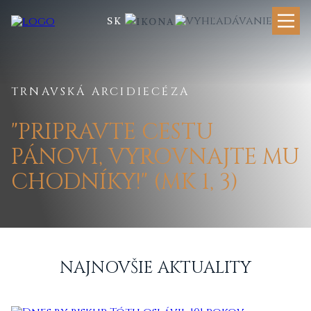
SK
TRNAVSKÁ ARCIDIECÉZA
"PRIPRAVTE CESTU
PÁNOVI, VYROVNAJTE MU
CHODNÍKY!" (MK 1, 3)
NAJNOVŠIE AKTUALITY