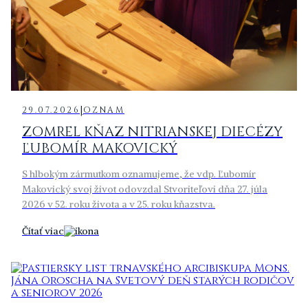
|
29.07.2026
OZNAM
ZOMREL KŇAZ NITRIANSKEJ DIECÉZY
ĽUBOMÍR MAKOVICKÝ
S hlbokým zármutkom oznamujeme, že vdp. Ľubomír
Makovický svoj život odovzdal Stvoriteľovi dňa 27. júla
2026 v 52. roku života a v 25. roku kňazstva.
Čítať viac