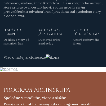
patrónovi, svätom Jánovi Krstiteľovi – hlasu volajúceho na púšti,
ktorý pripravoval cestu Pánovi. Svojím neochvejným
presvedčením a odvahou brániť pravdu sa stal symbolom viery
a odhodlania.
HISTÓRIA A
KATEDRÁLA SV.
REHOLE A
BISKUPI
JÁNA KRSTITEĽA
PÚTNICKÉ MIESTA
Dedičstvo viery od
Duchovné srdce
Centrá duchovného
najstarších čias
arcidiecézy
života
Viac o našej arcidiecéze
PROGRAM ARCIBISKUPA
Spoločne v modlitbe, viere a službe.
Prinášame vám aktualizovaný výber z programu trnavského