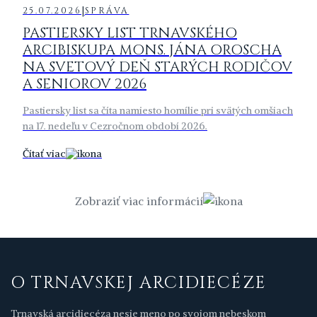
|
25.07.2026
SPRÁVA
PASTIERSKY LIST TRNAVSKÉHO
ARCIBISKUPA MONS. JÁNA OROSCHA
NA SVETOVÝ DEŇ STARÝCH RODIČOV
A SENIOROV 2026
Pastiersky list sa číta namiesto homílie pri svätých omšiach
na 17. nedeľu v Cezročnom období 2026.
Čítať viac
Zobraziť viac informácií
O TRNAVSKEJ ARCIDIECÉZE
Trnavská arcidiecéza nesie meno po svojom nebeskom