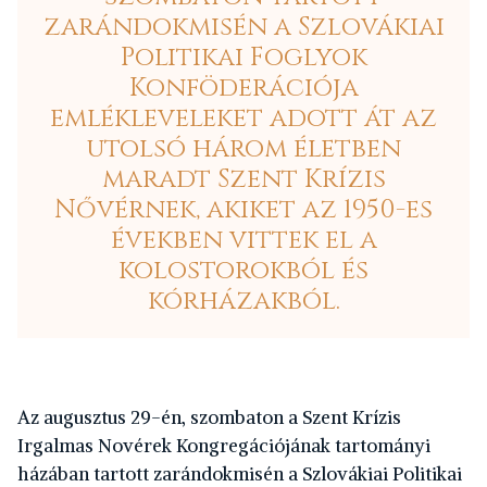
zarándokmisén a Szlovákiai
Politikai Foglyok
Konföderációja
emlékleveleket adott át az
utolsó három életben
maradt Szent Krízis
Nővérnek, akiket az 1950-es
években vittek el a
kolostorokból és
kórházakból.
A
z augusztus 29-én, szombaton a Szent Krízis
Irgalmas Novérek Kongregációjának tartományi
házában tartott zarándokmisén a Szlovákiai Politikai