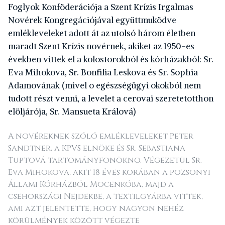
Foglyok Konföderációja a Szent Krízis Irgalmas
Novérek Kongregációjával együttmuködve
emlékleveleket adott át az utolsó három életben
maradt Szent Krízis novérnek, akiket az 1950-es
években vittek el a kolostorokból és kórházakból: Sr.
Eva Mihokova, Sr. Bonfilia Leskova és Sr. Sophia
Adamovának (mivel o egészségügyi okokból nem
tudott részt venni, a levelet a cerovai szeretetotthon
elöljárója, Sr. Mansueta Králová)
A novéreknek szóló emlékleveleket Peter
Sandtner, a KPVS elnöke és Sr. Sebastiana
Tuptová tartományfonökno. Végezetül Sr.
Eva Mihokova, akit 18 éves korában a pozsonyi
Állami Kórházból Mocenkóba, majd a
csehországi Nejdekbe, a textilgyárba vittek,
ami azt jelentette, hogy nagyon nehéz
körülmények között végezte