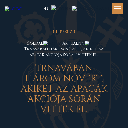
HU
01.09.2020
Főoldal
Aktuality
Trnavában három nővért, akiket az
apácák akciója során vittek el.
T
RNAVÁBAN
HÁROM NŐVÉRT,
AKIKET AZ APÁCÁK
AKCIÓJA SORÁN
VITTEK EL.