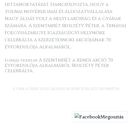
hittanoktatását. Hangsúlyozta, hogy a
tolnai novérek imái és áldozatvállalása
nagy áldás volt a helyi lakosság és a gyárak
számára. A szentmisét Skultéty Péter, a Trnavai
Foegyházmegye igazságügyi helynöke
celebrálta a szerzetesnoki akciójának 70.
évfordulója alkalmából.
A szentmisét a rendi akció 70.
Forrás: tkkbs.sk
évfordulója alkalmából Skultéty Péter
celebrálta.
A cikk a DeepL szolgáltatás segítségével lett lefordítva
Megosztás