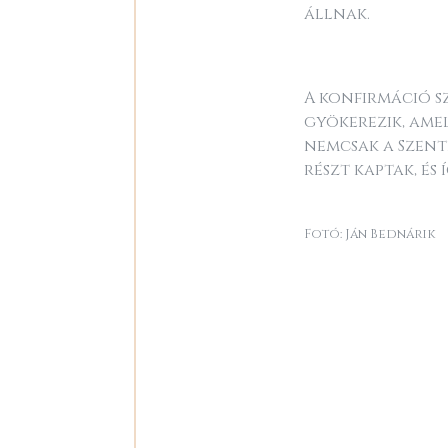
állnak.
A konfirmáció s
gyökerezik, ame
nemcsak a Szentl
részt kaptak, és
Fotó: Ján Bednárik