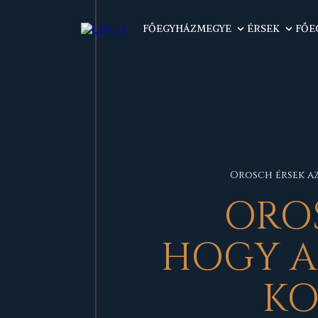
FŐEGYHÁZMEGYE
ÉRSEK
FŐE
Orosch érsek az
OROS
HOGY A
KO