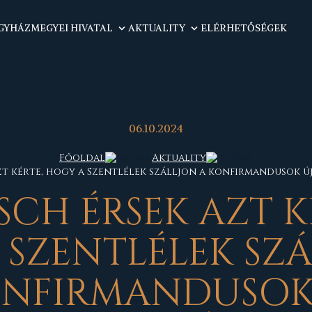
GYHÁZMEGYEI HIVATAL
AKTUALITY
ELÉRHETŐSÉGEK
06.10.2024
Főoldal
Aktuality
t kérte, hogy a Szentlélek szálljon a konfirmandusok ú
CH ÉRSEK AZT K
 SZENTLÉLEK SZÁ
NFIRMANDUSOK