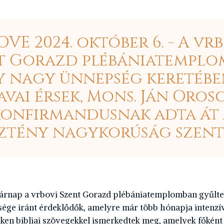
VE 2024. október 6. - A vr
t Gorazd plébániatemplo
y nagy ünnepség keretében
vai érsek, Mons. Ján Oros
konfirmandusnak adta át 
ztény nagykorúság szent
árnap a vrbovi Szent Gorazd plébániatemplomban gyűlte
sége iránt érdeklődők, amelyre már több hónapja intenzí
zeken bibliai szövegekkel ismerkedtek meg, amelyek főként 