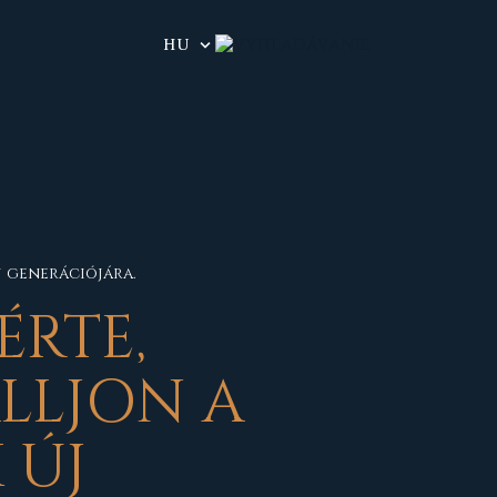
HU
j generációjára.
ÉRTE,
LLJON A
 ÚJ