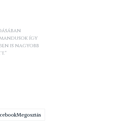
adásában
rmandusok így
ben is nagyobb
t."
Megosztás