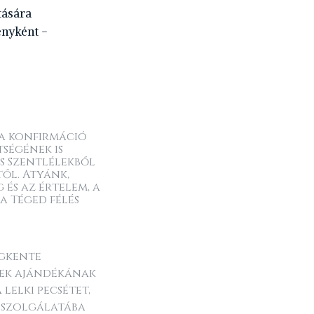
tására
ényként -
 a konfirmáció
tségének is
és Szentlélekből
ől. Atyánk,
 és az értelem, a
 a Téged félés
egkente
élek ajándékának
lelki pecsétet,
ő szolgálatába