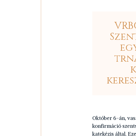
VRBO
Szen
eg
trna
keres
Október 6-án, vas
konfirmáció szent
katekézis által. E