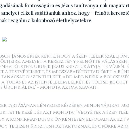
gadásának fontosságára és Jézus tanítványainak magatar
 amelyet el kell sajátítaniuk ahhoz, hogy - felnőtt kereszt
nak reagálni a különböző élethelyzetekre.
osch János érsek kérte, hogy a Szentlélek szálljon
öltjeire, amelyet a keresztény felnőtté válás szen
nható Isten, Urunk Jézus Krisztus Atyja, te vízből 
t a testvéreinket, és megszabadítottad őket a bűnt
 Tanácsadó Szentlelket, add meg nekik a bölcsesség
 a tudás és az istenfélelem lelkét, és töltsd be őket
us Urunk által" - mondta az ima szavait.
zertartásának lényeges részében mindnyájukat m
juk tette kezét, és azt mondta: "Vegyétek a Szentl
hogy a konfirmandusok önkéntesen elfogadták ezt a 
ogy teljesen Krisztushoz tartoznak, és örökre az 