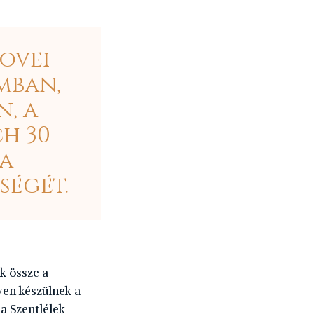
bovei
mban,
, a
ch 30
a
ségét.
k össze a
ven készülnek a
a Szentlélek