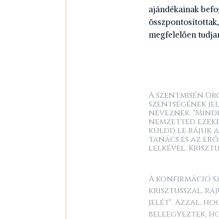
ajándékainak befo
összpontosítottak,
megfelelően tudja
A szentmisén Or
szentségének jel
neveznek. "Minde
nemzetted ezeke
küldd le rájuk a
tanács és az erő,
lelkével. Kriszt
A konfirmáció s
krisztusszal, rá
jelét". Azzal, 
beleegyeztek, h