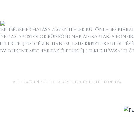
zentségének hatása a Szentlélek különleges kiár
lyet az apostolok pünkösd napján kaptak. A konfi
élek teljességében, hanem Jézus Krisztus küldetésé
 így önként megnyíltak életük új lelki kihívásai előt
A cikk a DeepL szolgáltatás segítségével lett lefordítva