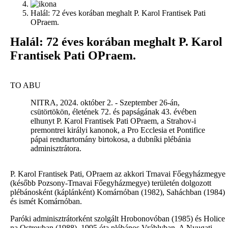
Halál: 72 éves korában meghalt P. Karol Frantisek Pati
OPraem.
Halál: 72 éves korában meghalt P. Karol
Frantisek Pati OPraem.
TO ABU
NITRA, 2024. október 2. - Szeptember 26-án,
csütörtökön, életének 72. és papságának 43. évében
elhunyt P. Karol Frantisek Pati OPraem, a Strahov-i
premontrei királyi kanonok, a Pro Ecclesia et Pontifice
pápai rendtartomány birtokosa, a dubníki plébánia
adminisztrátora.
P. Karol Frantisek Pati, OPraem az akkori Trnavai Főegyházmegye
(később Pozsony-Trnavai Főegyházmegye) területén dolgozott
plébánosként (káplánként) Komárnóban (1982), Saháchban (1984)
és ismét Komárnóban.
Paróki adminisztrátorként szolgált Hrobonovóban (1985) és Holice
na Ostrovban (1988). 1995 óta plébános Vráblyban. A Nyugati