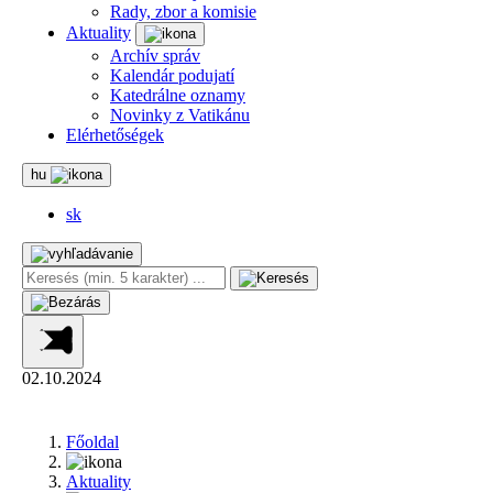
Rady, zbor a komisie
Aktuality
Archív správ
Kalendár podujatí
Katedrálne oznamy
Novinky z Vatikánu
Elérhetőségek
hu
sk
02.10.2024
Főoldal
Aktuality