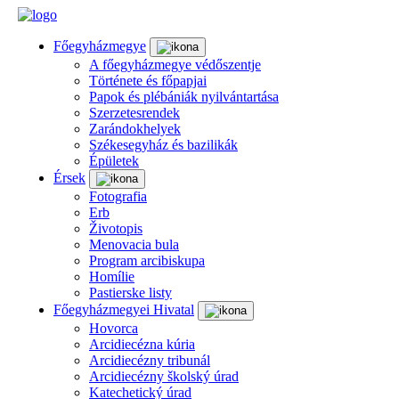
Főegyházmegye
A főegyházmegye védőszentje
Története és főpapjai
Papok és plébániák nyilvántartása
Szerzetesrendek
Zarándokhelyek
Székesegyház és bazilikák
Épületek
Érsek
Fotografia
Erb
Životopis
Menovacia bula
Program arcibiskupa
Homílie
Pastierske listy
Főegyházmegyei Hivatal
Hovorca
Arcidiecézna kúria
Arcidiecézny tribunál
Arcidiecézny školský úrad
Katechetický úrad