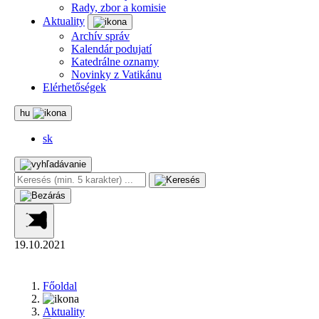
Rady, zbor a komisie
Aktuality
Archív správ
Kalendár podujatí
Katedrálne oznamy
Novinky z Vatikánu
Elérhetőségek
hu
sk
19.10.2021
Főoldal
Aktuality