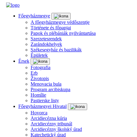
Főegyházmegye
A főegyházmegye védőszentje
Története és főpapjai
Papok és plébániák nyilvántartása
Szerzetesrendek
Zarándokhelyek
Székesegyház és bazilikák
Épületek
Érsek
Fotografia
Erb
Životopis
Menovacia bula
Program arcibiskupa
Homílie
Pastierske listy
Főegyházmegyei Hivatal
Hovorca
Arcidiecézna kúria
Arcidiecézny tribunál
Arcidiecézny školský úrad
Katechetický úrad