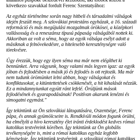
következo szavakkal fordult Ferenc Szentatyához:
Az egyház történelme során nagy hitbeli és társadalmi válságok
idején feszült meg. A szlovákiai protestáns egyházak, a 16. századi
reformáció és más megújulási mozgalmak örökösei, a középkori
vallásosság és a reneszánsz típusú pápaság válságából nottek ki.
Akkoriban az volt a séma, hogy az egyik válsága esélyt adott a
másiknak a felnövekedésre, a hitelesebb kereszténységre való
törekvésre.
Úgy érezzük, hogy egy ilyen séma ma már nem elégíthet ki
bennünket. Arra vágyunk, hogy valami más legyen igaz: az egyik
jóban és fejlodésben a másik jó és fejlodés is ott rejtozik. Ma már
nem tudunk örömünket lelni abban, hogy válságokat és
konfliktusokat, a kitüntettetések csökkenését, a hit kihalását nézzük.
Ez a mindannyiunkat együtt ránt lefelé. Örüljünk mások
fejlodésének és gyarapodásának! Positívan akarunk lenézni és
simogatni egymást."
Így tekintünk az Ön szlovákiai látogatására, Oszentsége, Ferenc
pápa, és annak gyümölcseire is. Rendkívüli módon fogunk örülni,
ha elmélyíti a hívo keresztény élet iránti érdeklodést kedves római
katolikus testvéreink körében. Így tekintünk az Ön globális
tevékenységére is, mint a római katolikus egyház legfobb
képviseloje. Így tekintünk testvéreink, a szlovákiai római katolikus