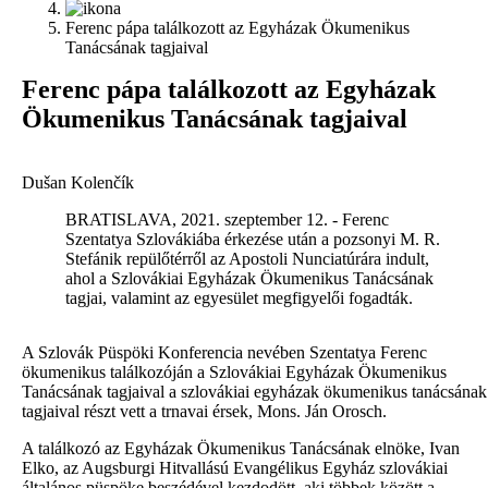
Ferenc pápa találkozott az Egyházak Ökumenikus
Tanácsának tagjaival
F
erenc pápa találkozott az Egyházak
Ökumenikus Tanácsának tagjaival
Dušan Kolenčík
BRATISLAVA, 2021. szeptember 12. - Ferenc
Szentatya Szlovákiába érkezése után a pozsonyi M. R.
Stefánik repülőtérről az Apostoli Nunciatúrára indult,
ahol a Szlovákiai Egyházak Ökumenikus Tanácsának
tagjai, valamint az egyesület megfigyelői fogadták.
A
Szlovák Püspöki Konferencia nevében Szentatya Ferenc
ökumenikus találkozóján a Szlovákiai Egyházak Ökumenikus
Tanácsának tagjaival a szlovákiai egyházak ökumenikus tanácsának
tagjaival részt vett a trnavai érsek, Mons. Ján Orosch.
A találkozó az Egyházak Ökumenikus Tanácsának elnöke, Ivan
Elko, az Augsburgi Hitvallású Evangélikus Egyház szlovákiai
általános püspöke beszédével kezdodött, aki többek között a