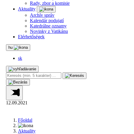
Rady, zbor a komisie
Aktuality
Archív správ
Kalendár podujatí
Katedrálne oznamy
Novinky z Vatikánu
Elérhetőségek
hu
sk
12.09.2021
Főoldal
Aktuality