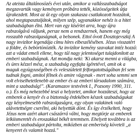
Az ateista általánosözés évei után, amikor a vallásszabadságot
megzavarták vagy keményen próbára tették, közösségeitek útja
újrakezdett. Most az út egy olyan szakasza csatlakozott hozzátok,
ahol megtapasztaljátok, milyen szép, ugyanakkor nehéz is a hitet
szabadságban élni. Mert van egy kísérlet arra, hogy újra
rabszolgává váljunk, persze nem a rendszernek, hanem egy még
rosszabb rabszolgaságnak, a belsonek. Ettol óvott Dosztojevszkij A
nagy invizítor legendája címu híres elbeszélésében. Jézus visszatért
a földre, és bebörtönözték. Az invizítor kemény szavakat intéz hozzá
azt a vádat emeli ellene, hogy túl nagy jelentoséget tulajdonított az
emberi szabadságnak. Azt mondja neki: 'Ki akarsz menni a világba
és üres kézzel mész, a szabadság egyfajta ígéretével, amit ok a
maguk együgyuségében és veleszületett felforgatottságában fel sem
tudnak fogni, amitol félnek és amire vágynak - mert soha semmi se
volt elviselhetetlenebb az ember és az emberi társadalom számára,
mint a szabadság!". (Karamazov testvérek I., Pozsony 1990, 311.
o.). És még nehezebbé teszi a helyzetet, amikor hozzáteszi, hogy az
emberek a kenyér és a biztonság érdekében készek szabadságukat
egy kényelmesebb rabszolgaságra, egy olyan valakinek való
alávetettségre cserélni, aki helyettük dönt. És így érzékelteti, hogy
Jézus nem azért akart császárrá válni, hogy megtörje az emberek
lelkiismeretét és eroszakkal békét teremtsen. Ehelyett továbbra is az
emberi szabadságot pártolta, miközben az emberiség követeli ,,a
kenyeret és valamit hozzá."