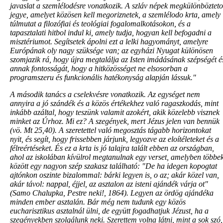
javaslat a szemlélodésre vonatkozik. A szláv népek megkülönbözteto
jegye, amelyet közösen kell megoriznetek, a szemlélodo krta, amely
túlmutat a filozófiai és teológiai fogalomalkotásokon, és a
tapasztalati hitbol indul ki, amely tudja, hogyan kell befogadni a
misztériumot. Segítsetek ápolni ezt a lelki hagyományt, amelyre
Európának oly nagy szüksége van; az egyházi Nyugat különösen
szomjazik rá, hogy újra megtalálja az Isten imádásának szépségét é
annak fontosságát, hogy a hitközösséget ne elsosorban a
programszeru és funkcionális hatékonyság alapján lássuk."
A második tanács a cselekvésre vonatkozik. Az egységet nem
annyira a jó szándék és a közös értékekhez való ragaszkodás, mint
inkább azáltal, hogy teszünk valamit azokért, akik közelebb visznek
minket az Úrhoz. Mi ez? A szegények, mert Jézus jelen van bennük
(vö. Mt 25,40). A szeretettel való megosztás tágabb horizontokat
nyit, és segít, hogy frissebben járjunk, legyozve az eloítéleteket és a
félreértéseket. És ez a krta is jó talajra talált ebben az országban,
ahol az iskolában kívülrol megtanulnak egy verset, amelyben többe
között egy nagyon szép szakasz található: "De ha idegen kopogtat
ajtónkon oszinte bizalommal: bárki legyen is, o az; akár közel van,
akár távol: nappal, éjjel, az asztalon az isteni ajándék várja ot"
(Samo Chalupka, Pestre neki!, 1864). Legyen az ördög ajándéka
minden ember asztalán. Bár még nem tudunk egy közös
eucharisztikus asztalnál ülni, de együtt fogadhatjuk Jézust, ha a
szegényekben szolgálunk neki. Szerettem volna látni, mint a sok szó,