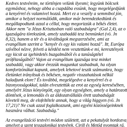
Kedves testvéreim, ne történjen velünk ilyesmi; legyünk bölcsek
egymáshoz, nehogy abba a csapdába essünk, hogy megelégedjünk
a kenyérrel és valamivel hozzá. Mert ez a veszély a semmibol jön,
amikor a helyzet normálódik, amikor már berendezkedtünk és
megállapodtunk azzal a céllal, hogy megorizzük a békés életet.
Akkor nem "a Jézus Krisztusban való szabadságra" (Gal 2,4), az o
igazságára törekszünk, amely szabaddá tesz bennünket (vö. Jn
8,32), hanem a tér és a kiváltságok megszerzésére, ami az
evangélium szerint a "kenyér és egy kis valami hozzá". Itt, Európa
szívébol nézve, felveti a kérdést nem vesztettünk-e mi, keresztények
egy kicsit az igehirdetés buzgalmából és a tanúságtétel
prófétaságából? Vajon az evangélium igazsága tesz minket
szabaddá, vagy akkor érezzük magunkat szabadnak, ha olyan
komfortzónákat kapunk, amelyek lehetové teszik számunkra, hogy
életünket irányítsuk és békésen, negatív visszahatások nélkül
haladjunk elore? És továbbá, megelégedve a kenyérrel és a
bizonyosságokkal, talán elvesztettük az erot az egység keresésében,
amelyért Jézus könyörgött, egy olyan egységben, amely a határozott
döntések, a lemondás és az áldozatvállalás érett szabadságát
követeli meg, de elofeltétele annak, hogy a világ higgyen (vö. Jn
17,21)? Ne csak azzal foglalkozzunk, ami egyéni közösségeinknek
hasznára válhat. Szabadság."
Az evangelizáció testvéri módon született, azt a pekatulyát hordozva
amelyet a szent tesszalonikai testvérek, Cirill és Metód nyomtak rá.