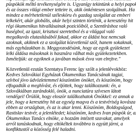
püspökök méltó tevékenységére is. Ugyanígy tekintünk a helyi papo
és az összes világi ember tetteire is, akik önkéntesen szolgálnak. Ha
mindez a mérhetetlenül szélesköru és gazdag szolgálat az emberi
lelkekért, akár globális, akár helyi szinten történik, a keresztény hit
régi ökumenikus hitvallásainak pozicióiból, a Szentíráshoz való
huségbol, az igazi, krisztusi szeretetbol és a világgal való
megalkuvás elutasításából fakad, akkor ez áldást hoz nemcsak
azoknak, akiknek ez a szolgálat közvetlenül szól, hanem sokaknak,
más egyházakban is. Meggyozodésünk, hogy az egyik gyülekezet
lelki áldása másoknak is hasznára válhat más gyülekezetekben.
Ismételjük: az egyiknek a javában mások ésva van elrejtve."
Közvetlenül ezután Szentatya Ferenc így szólt a jelenlévokhöz:
Kedves Szlovákiai Egyházak Ökumenikus Tanácsának tagjai,
szívbol jövo üdvözletemmel köszöntöm önöket, és köszönöm, hogy
elfogadták a meghívást, és eljöttek, hogy találkozzunk: én, a
Szlovákiában zarándokló, önök, a nunciatúra szívesen látott
vendégei! Örülök, hogy eloször találkozhatok Önökkel: ez annak a
jele, hogy a keresztény hit az egység magva és a testvériség kovásza
ebben az országban, és az is akar lenni. Köszönöm, Boldogságod,
Rastislav testvér, a jelenlétedet; köszönöm, kedves Ivan püspök úr, a
Ökumenikus Tanács elnöke, a hozzám intézett szavakat, amelyek
arról tanúskodnak, hogy eltökéltek továbbra is együtt járni, a
konfliktustól a közösség felé haladni.