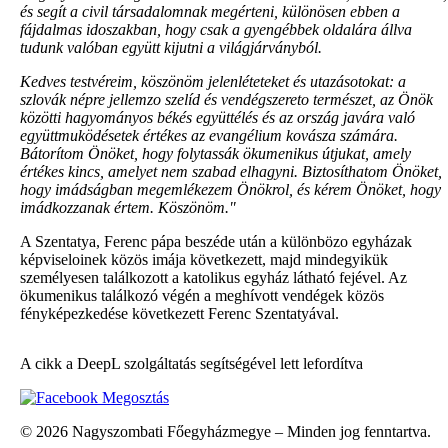
és segít a civil társadalomnak megérteni, különösen ebben a
fájdalmas idoszakban, hogy csak a gyengébbek oldalára állva
tudunk valóban együtt kijutni a világjárványból.
Kedves testvéreim, köszönöm jelenléteteket és utazásotokat: a
szlovák népre jellemzo szelíd és vendégszereto természet, az Önök
közötti hagyományos békés együttélés és az ország javára való
együttmuködésetek értékes az evangélium kovásza számára.
Bátorítom Önöket, hogy folytassák ökumenikus útjukat, amely
értékes kincs, amelyet nem szabad elhagyni. Biztosíthatom Önöket,
hogy imádságban megemlékezem Önökrol, és kérem Önöket, hogy
imádkozzanak értem. Köszönöm."
A Szentatya, Ferenc pápa beszéde után a különbözo egyházak
képviseloinek közös imája következett, majd mindegyikük
személyesen találkozott a katolikus egyház látható fejével. Az
ökumenikus találkozó végén a meghívott vendégek közös
fényképezkedése következett Ferenc Szentatyával.
A cikk a DeepL szolgáltatás segítségével lett lefordítva
Megosztás
© 2026 Nagyszombati Főegyházmegye – Minden jog fenntartva.