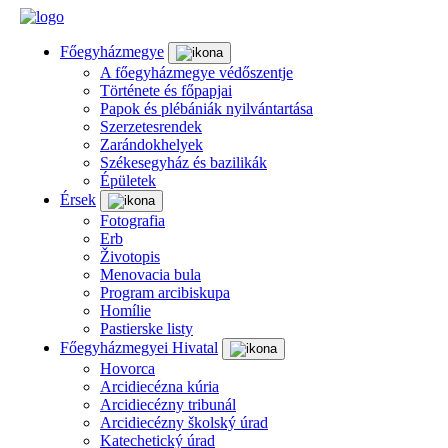
Főegyházmegye
A főegyházmegye védőszentje
Története és főpapjai
Papok és plébániák nyilvántartása
Szerzetesrendek
Zarándokhelyek
Székesegyház és bazilikák
Épületek
Érsek
Fotografia
Erb
Životopis
Menovacia bula
Program arcibiskupa
Homílie
Pastierske listy
Főegyházmegyei Hivatal
Hovorca
Arcidiecézna kúria
Arcidiecézny tribunál
Arcidiecézny školský úrad
Katechetický úrad