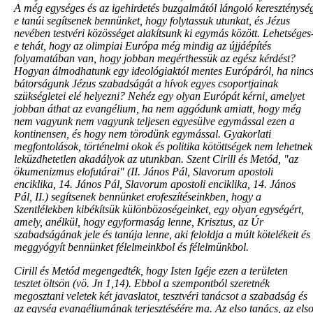
A még egységes és az igehirdetés buzgalmától lángoló kereszténysé
e tanúi segítsenek bennünket, hogy folytassuk utunkat, és Jézus
nevében testvéri közösséget alakítsunk ki egymás között. Lehetséges
e tehát, hogy az olimpiai Európa még mindig az újjáépítés
folyamatában van, hogy jobban megérthessük az egész kérdést?
Hogyan álmodhatunk egy ideológiaktól mentes Európáról, ha ninc
bátorságunk Jézus szabadságát a hívok egyes csoportjainak
szükségletei elé helyezni? Nehéz egy olyan Európát kérni, amelyet
jobban áthat az evangélium, ha nem aggódunk amiatt, hogy még
nem vagyunk nem vagyunk teljesen egyesülve egymással ezen a
kontinensen, és hogy nem törodünk egymással. Gyakorlati
megfontolások, történelmi okok és politika kötöttségek nem lehetnek
leküzdhetetlen akadályok az utunkban. Szent Cirill és Metód, "az
ökumenizmus elofutárai" (II. János Pál, Slavorum apostoli
enciklika, 14. János Pál, Slavorum apostoli enciklika, 14. János
Pál, II.) segítsenek bennünket erofeszítéseinkben, hogy a
Szentlélekben kibékítsük különbözoségeinket, egy olyan egységért,
amely, anélkül, hogy egyformaság lenne, Krisztus, az Úr
szabadságának jele és tanúja lenne, aki feloldja a múlt kötelékeit és
meggyógyít bennünket félelmeinkbol és félelmünkbol.
Cirill és Metód megengedték, hogy Isten Igéje ezen a területen
tesztet öltsön (vö. Jn 1,14). Ebbol a szempontból szeretnék
megosztani veletek két javaslatot, tesztvéri tanácsot a szabadság és
az egység evangéliumának terjesztéséére ma. Az elso tanács, az els