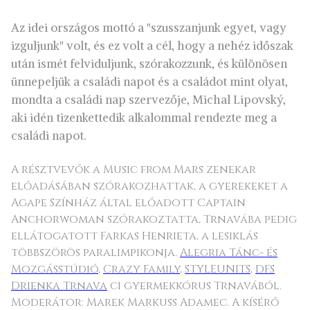
Az idei országos mottó a "szusszanjunk egyet, vagy
izguljunk" volt, és ez volt a cél, hogy a nehéz időszak
után ismét felviduljunk, szórakozzunk, és különösen
ünnepeljük a családi napot és a családot mint olyat,
mondta a családi nap szervezője, Michal Lipovský,
aki idén tizenkettedik alkalommal rendezte meg a
családi napot.
A résztvevők a
Music from Mars
zenekar
előadásában szórakozhattak, a gyerekeket a
Agape Színház
által előadott Captain
Anchorwoman szórakoztatta, Trnavába pedig
ellátogatott Farkas Henrieta, a lesiklás
többszörös paralimpikonja.
Alegria Tánc- és
Mozgásstúdió
,
Crazy Family
,
STYLEUNITS
,
DFS
Drienka Trnava
ci gyermekkórus Trnavából.
Moderátor: Marek Markuss Adamec. A kísérő