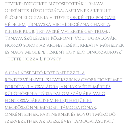
tevékenységeket biztosították: Trnava
Önkéntes Tűzoltósága, amelynek sikerült
élőben eloltania a tüzet,
Önkéntes polgári
védelem
,
Trnavská archídiecézna charita
,
Kinder Klub
,
Trnavské materské centrum
,
,
Trnava Szülészeti Központ. Volt ugrálóvár,
hosszú sorok az arcfestésért, kreatív műhelyek
és nagy meglepetésként egy élő dinoszaurusz"
- tette hozzá Lipovský.
A Családsegítő Központ ezzel a
rendezvénnyel is igyekszik nagyobb figyelmet
fordítani a családra, annak védelmére és
különösen a társadalom számára való
fontosságára. Nem felejthetjük el
megköszönni minden támogatónak,
önkéntesnek, partnernek és együttműködő
szervezetnek az egész éves támogatásukat."