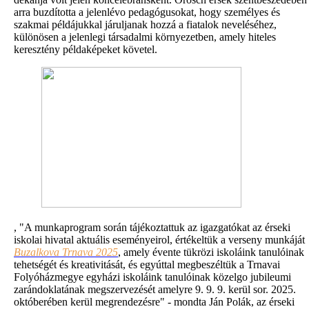
arra buzdította a jelenlévo pedagógusokat, hogy személyes és
szakmai példájukkal járuljanak hozzá a fiatalok neveléséhez,
különösen a jelenlegi társadalmi környezetben, amely hiteles
keresztény példaképeket követel.
, "A munkaprogram során tájékoztattuk az igazgatókat az érseki
iskolai hivatal aktuális eseményeirol, értékeltük a verseny munkáját
Buzalkova Trnava 2025
, amely évente tükrözi iskoláink tanulóinak
tehetségét és kreativitását, és egyúttal megbeszéltük a Trnavai
Folyóházmegye egyházi iskoláink tanulóinak közelgo jubileumi
zarándoklatának megszervezését amelyre 9. 9. 9. kerül sor. 2025.
októberében kerül megrendezésre" - mondta Ján Polák, az érseki