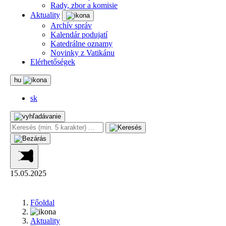
Rady, zbor a komisie
Aktuality
Archív správ
Kalendár podujatí
Katedrálne oznamy
Novinky z Vatikánu
Elérhetőségek
hu
sk
15.05.2025
Főoldal
Aktuality