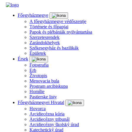
Főegyházmegye
A főegyházmegye védőszentje
Története és főpapjai
Papok és plébániák nyilvántartása
Szerzetesrendek
Zarándokhelyek
Székesegyház és bazilikák
Épületek
Érsek
Fotografia
Erb
Životopis
Menovacia bula
Program arcibiskupa
Homílie
Pastierske listy
Főegyházmegyei Hivatal
Hovorca
Arcidiecézna kúria
Arcidiecézny tribunál
Arcidiecézny školský úrad
Katechetický úrad