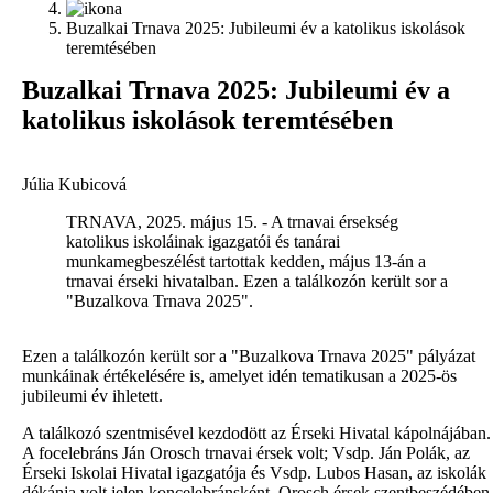
Buzalkai Trnava 2025: Jubileumi év a katolikus iskolások
teremtésében
B
uzalkai Trnava 2025: Jubileumi év a
katolikus iskolások teremtésében
Júlia Kubicová
TRNAVA, 2025. május 15. - A trnavai érsekség
katolikus iskoláinak igazgatói és tanárai
munkamegbeszélést tartottak kedden, május 13-án a
trnavai érseki hivatalban. Ezen a találkozón került sor a
"Buzalkova Trnava 2025".
E
zen a találkozón került sor a "Buzalkova Trnava 2025" pályázat
munkáinak értékelésére is, amelyet idén tematikusan a 2025-ös
jubileumi év ihletett.
A találkozó szentmisével kezdodött az Érseki Hivatal kápolnájában.
A focelebráns Ján Orosch trnavai érsek volt; Vsdp. Ján Polák, az
Érseki Iskolai Hivatal igazgatója és Vsdp. Lubos Hasan, az iskolák
dékánja volt jelen koncelebránsként. Orosch érsek szentbeszédében