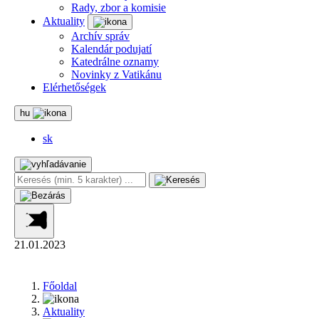
Rady, zbor a komisie
Aktuality
Archív správ
Kalendár podujatí
Katedrálne oznamy
Novinky z Vatikánu
Elérhetőségek
hu
sk
21.01.2023
Főoldal
Aktuality