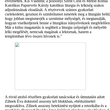
élvezhették. Kis Vladimír, a pozsonyi Szent Cirill és Metód Római
Katolikus Papnevelo Károly katolikus liturgia és lelkiség szakos
adjunktusának eloadását. A résztvevok számos gyakorlati
cselekedetet, gesztust és szimbólumot ismertek meg a liturgián belül
hogy jobban megismerjék a szentmise mélységét, és megtanulják,
hogyan viselkedjenek benne a liturgikus irányelveknek megfelelően
Már a külso magatartás is segítheti a liturgia szépségét és mélyebb
lelki megélését, nemcsak magának a lektornak, hanem a
templomban lévo összes hívonek is."
A rövid utolsó részében gyakorlati tanácsokat és útmutatást adott
Zilinek Éva doktornő asszony két blokkban, ebédszünettel
megszakítva. Zilinek asszony betekintést nyújtott a retorikába és a