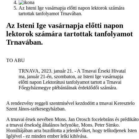
Az Isteni Ige vasárnapja előtti napon lektorok számára
tartottak tanfolyamot Trnavában.
Az Isteni Ige vasárnapja előtti napon
lektorok számára tartottak tanfolyamot
Trnavában.
TO ABU
TRNAVA, 2023. január 21. - A Trnavai Érseki Hivatal
ma, január 21-én, szombaton, az Isteni Ige vasárnapja
előtti napon Lektorátusi tanfolyamot tartott a Trnavai
Főegyházmegye plébániáinak érdeklődői számára.
A rendezvény reggeli szentmisével kezdodött a trnavai Keresztelo
Szent János-székesegyházban.
A trnavai érsek nevében Mons. Jan Orosch focelebráns és prédikáto
a trnavai érsekség általános helynöke, Mons. Peter Simko.
Homíliájában arra buzdította a jelenlévőket, hogy telítodjenek Isten
Igéjével - ez minden ember lelki kihívása.