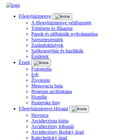
Főegyházmegye
A főegyházmegye védőszentje
Története és főpapjai
Papok és plébániák nyilvántartása
Szerzetesrendek
Zarándokhelyek
Székesegyház és bazilikák
Épületek
Érsek
Fotografia
Erb
Životopis
Menovacia bula
Program arcibiskupa
Homílie
Pastierske listy
Főegyházmegyei Hivatal
Hovorca
Arcidiecézna kúria
Arcidiecézny tribunál
Arcidiecézny školský úrad
Katechetický úrad