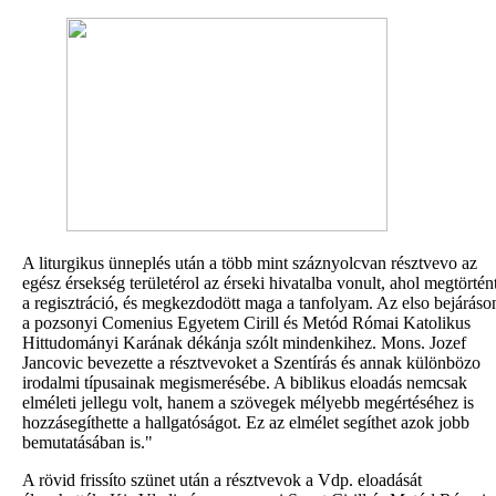
A liturgikus ünneplés után a több mint száznyolcvan résztvevo az
egész érsekség területérol az érseki hivatalba vonult, ahol megtörtén
a regisztráció, és megkezdodött maga a tanfolyam. Az elso bejáráso
a pozsonyi Comenius Egyetem Cirill és Metód Római Katolikus
Hittudományi Karának dékánja szólt mindenkihez. Mons. Jozef
Jancovic bevezette a résztvevoket a Szentírás és annak különbözo
irodalmi típusainak megismerésébe. A biblikus eloadás nemcsak
elméleti jellegu volt, hanem a szövegek mélyebb megértéséhez is
hozzásegíthette a hallgatóságot. Ez az elmélet segíthet azok jobb
bemutatásában is."
A rövid frissíto szünet után a résztvevok a Vdp. eloadását