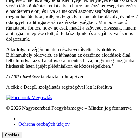
megfelelo illemszabályokba Isten Igéjének tényleges eloadásakor. A
végén több önkéntes mutatta be a liturgikus érzékenységet az egész
eloadóterem elott, és Eva Zilineková asszony segítségével
megtudhatták, hogy milyen dolgokban vannak tartalékaik, és mire j
odafigyelni a liturgia során az érzékenységben. Mint az eloadó
rámutatott, fontos, hogy ne csak magát a szöveget olvassuk, hanem
a liturgia ünneplése elott jól felkészüljünk, és a saját szavaláson is
dolgozzunk.
A tanfolyam végén minden résztvevo átvette a Katolikus
Bibliamuhely oklevelét, és láthatóan az ösztönzo eloadások által
felbátorodva, azzal a kihívással mentek haza, hogy még buzgóbban
hirdessék Isten igéjét plébániáikon és közösségeikben."
tájékoztatta Juraj Svec.
Az ABU-t Juraj Svec
A cikk a DeepL szolgáltatás segítségével lett lefordítva
Megosztás
© 2026 Nagyszombati Főegyházmegye – Minden jog fenntartva.
|
Ochrana osobných údajov
Cookies